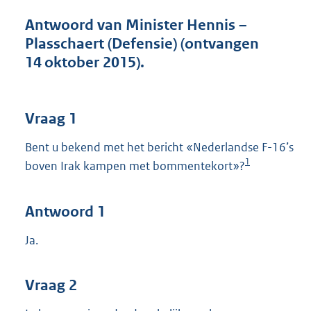
t
t
Antwoord van Minister Hennis –
e
Plasschaert (Defensie) (ontvangen
:
14 oktober 2015).
4
5
K
b
Vraag 1
Bent u bekend met het bericht «Nederlandse F-16’s
1
boven Irak kampen met bommentekort»?
Antwoord 1
Ja.
Vraag 2