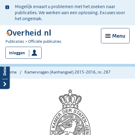
Ter
Mogelijk ervaart u problemen met het zoeken naar
informatie:
publicaties. We werken aan een oplossing. Excuses voor
het ongemak.
Menu
U
Publicaties
Officiële publicaties
bent
Inloggen
nu
hier:
Home
Kamervragen (Aanhangsel) 2015-2016, nr. 287