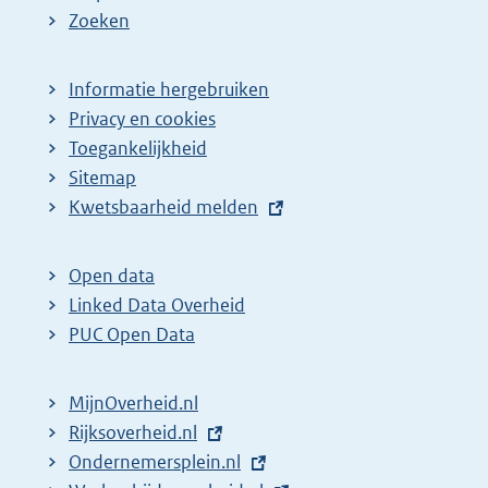
Zoeken
Informatie hergebruiken
Privacy en cookies
Toegankelijkheid
Sitemap
E
Kwetsbaarheid melden
x
t
Open data
e
Linked Data Overheid
r
PUC Open Data
n
e
MijnOverheid.nl
l
E
Rijksoverheid.nl
i
x
E
Ondernemersplein.nl
n