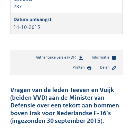
287
14-10-2015
Authentieke versie (PDF)
b
Informatie
e
Printen
Delen
s
t
a
n
Vragen van de leden Teeven en Vuijk
d
(beiden VVD) aan de Minister van
s
Defensie over een tekort aan bommen
g
r
boven Irak voor Nederlandse F-16’s
o
(ingezonden 30 september 2015).
o