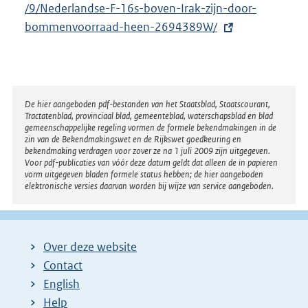
x
/9/Nederlandse-F-16s-boven-Irak-zijn-door-
t
bommenvoorraad-heen-2694389W/
e
r
n
e
Disclaimer
De hier aangeboden pdf-bestanden van het Staatsblad, Staatscourant,
Tractatenblad, provinciaal blad, gemeenteblad, waterschapsblad en blad
l
gemeenschappelijke regeling vormen de formele bekendmakingen in de
i
zin van de Bekendmakingswet en de Rijkswet goedkeuring en
bekendmaking verdragen voor zover ze na 1 juli 2009 zijn uitgegeven.
n
Voor pdf-publicaties van vóór deze datum geldt dat alleen de in papieren
k
vorm uitgegeven bladen formele status hebben; de hier aangeboden
elektronische versies daarvan worden bij wijze van service aangeboden.
:
Over deze website
Contact
English
Help