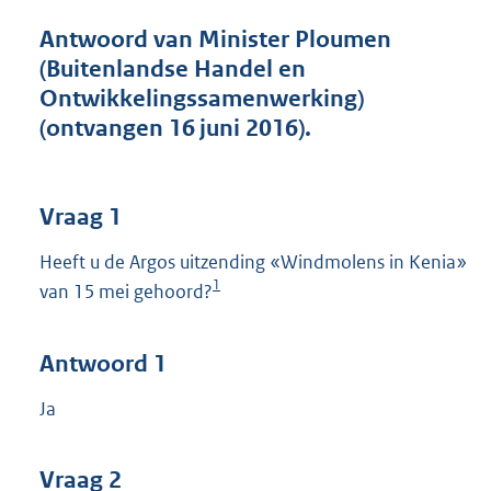
t
t
Antwoord van Minister Ploumen
e
(Buitenlandse Handel en
:
Ontwikkelingssamenwerking)
5
0
(ontvangen 16 juni 2016).
K
b
Vraag 1
Heeft u de Argos uitzending «Windmolens in Kenia»
1
van 15 mei gehoord?
Antwoord 1
Ja
Vraag 2