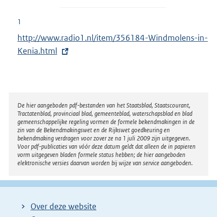
1
E
http://www.radio1.nl/item/356184-Windmolens-in-
x
Kenia.html
t
e
r
n
Disclaimer
De hier aangeboden pdf-bestanden van het Staatsblad, Staatscourant,
Tractatenblad, provinciaal blad, gemeenteblad, waterschapsblad en blad
e
gemeenschappelijke regeling vormen de formele bekendmakingen in de
l
zin van de Bekendmakingswet en de Rijkswet goedkeuring en
bekendmaking verdragen voor zover ze na 1 juli 2009 zijn uitgegeven.
i
Voor pdf-publicaties van vóór deze datum geldt dat alleen de in papieren
n
vorm uitgegeven bladen formele status hebben; de hier aangeboden
elektronische versies daarvan worden bij wijze van service aangeboden.
k
:
Over deze website