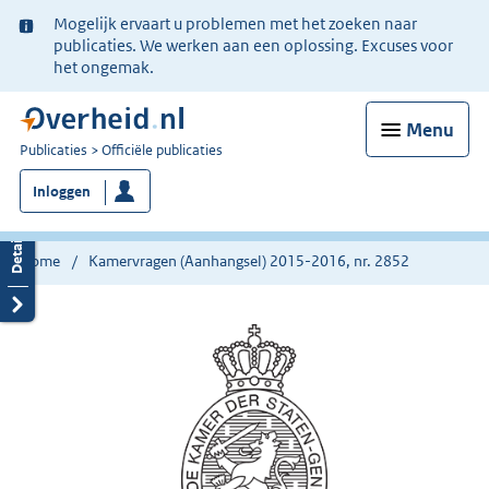
Ter
Mogelijk ervaart u problemen met het zoeken naar
informatie:
publicaties. We werken aan een oplossing. Excuses voor
het ongemak.
Menu
U
Publicaties
Officiële publicaties
bent
Inloggen
nu
hier:
Home
Kamervragen (Aanhangsel) 2015-2016, nr. 2852