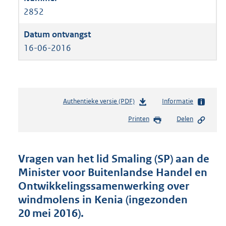
2852
16-06-2016
Authentieke versie (PDF)
b
Informatie
e
Printen
Delen
s
t
a
n
Vragen van het lid Smaling (SP) aan de
d
Minister voor Buitenlandse Handel en
s
Ontwikkelingssamenwerking over
g
r
windmolens in Kenia (ingezonden
o
20 mei 2016).
o