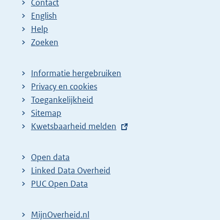
Contact
English
Help
Zoeken
Informatie hergebruiken
Privacy en cookies
Toegankelijkheid
Sitemap
E
Kwetsbaarheid melden
x
t
Open data
e
Linked Data Overheid
r
PUC Open Data
n
e
MijnOverheid.nl
l