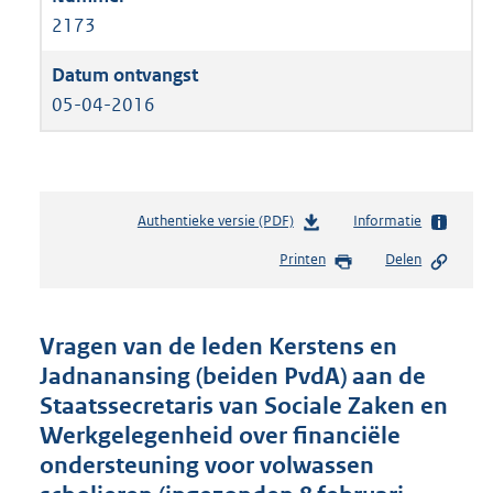
2173
05-04-2016
Authentieke versie (PDF)
b
Informatie
e
Printen
Delen
s
t
a
n
Vragen van de leden Kerstens en
d
Jadnanansing (beiden PvdA) aan de
s
Staatssecretaris van Sociale Zaken en
g
r
Werkgelegenheid over financiële
o
ondersteuning voor volwassen
o