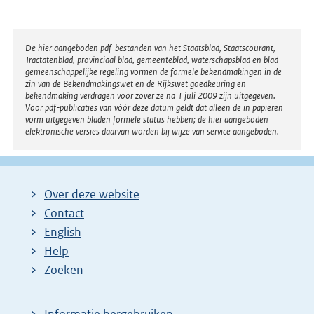
Disclaimer
De hier aangeboden pdf-bestanden van het Staatsblad, Staatscourant,
Tractatenblad, provinciaal blad, gemeenteblad, waterschapsblad en blad
gemeenschappelijke regeling vormen de formele bekendmakingen in de
zin van de Bekendmakingswet en de Rijkswet goedkeuring en
bekendmaking verdragen voor zover ze na 1 juli 2009 zijn uitgegeven.
Voor pdf-publicaties van vóór deze datum geldt dat alleen de in papieren
vorm uitgegeven bladen formele status hebben; de hier aangeboden
elektronische versies daarvan worden bij wijze van service aangeboden.
Over deze website
Contact
English
Help
Zoeken
Informatie hergebruiken