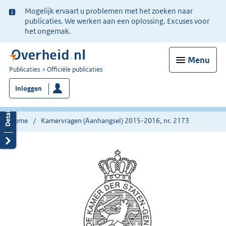
Ter
Mogelijk ervaart u problemen met het zoeken naar
informatie:
publicaties. We werken aan een oplossing. Excuses voor
het ongemak.
Menu
U
Publicaties
Officiële publicaties
bent
Inloggen
nu
hier:
Home
Kamervragen (Aanhangsel) 2015-2016, nr. 2173