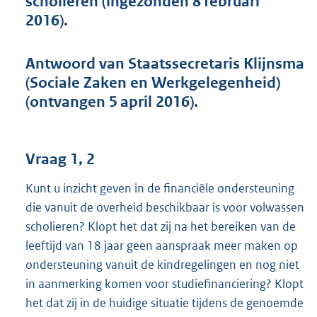
scholieren (ingezonden 8 februari
t
2016).
t
e
:
Antwoord van Staatssecretaris Klijnsma
4
1
(Sociale Zaken en Werkgelegenheid)
K
(ontvangen 5 april 2016).
b
Vraag 1, 2
Kunt u inzicht geven in de financiële ondersteuning
die vanuit de overheid beschikbaar is voor volwassen
scholieren? Klopt het dat zij na het bereiken van de
leeftijd van 18 jaar geen aanspraak meer maken op
ondersteuning vanuit de kindregelingen en nog niet
in aanmerking komen voor studiefinanciering? Klopt
het dat zij in de huidige situatie tijdens de genoemde