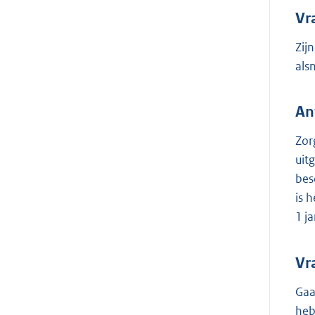
Vr
Zij
als
An
Zor
uit
bes
is 
1 ja
Vr
Gaa
heb