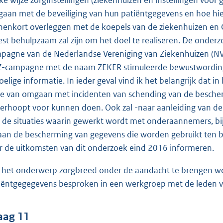
ke wijze zorginstellingen (ziekenhuizen en instellingen voor g
aan met de beveiliging van hun patiëntgegevens en hoe hier
nenkort overleggen met de koepels van de ziekenhuizen en 
st behulpzaam zal zijn om het doel te realiseren. De onderzo
pagne van de Nederlandse Vereniging van Ziekenhuizen (NVZ
-campagne met de naam ZEKER stimuleerde bewustwording 
oelige informatie. In ieder geval vind ik het belangrijk dat
ze van omgaan met incidenten van schending van de bescherm
erhoopt voor kunnen doen. Ook zal -naar aanleiding van de
 de situaties waarin gewerkt wordt met onderaannemers, bij
aan de bescherming van gegevens die worden gebruikt ten b
r de uitkomsten van dit onderzoek eind 2016 informeren.
het onderwerp zorgbreed onder de aandacht te brengen w
iëntgegegevens besproken in een werkgroep met de leden v
aag 11