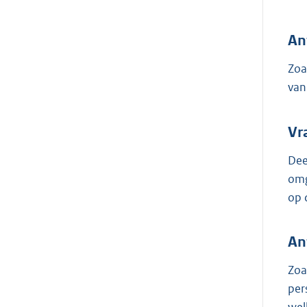
An
Zoa
van
Vr
Dee
omg
op 
An
Zoa
per