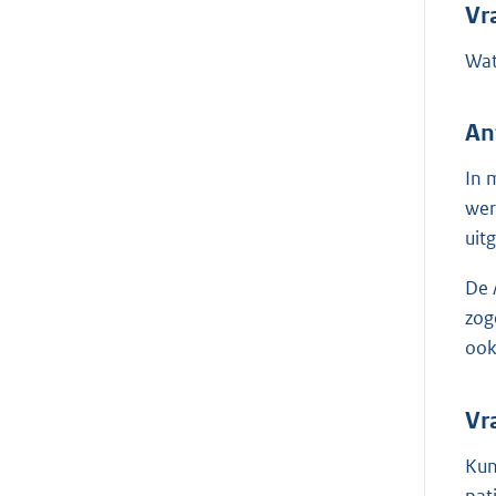
Vr
Wat
An
In 
wer
uit
De 
zog
ook
Vr
Kun
pat