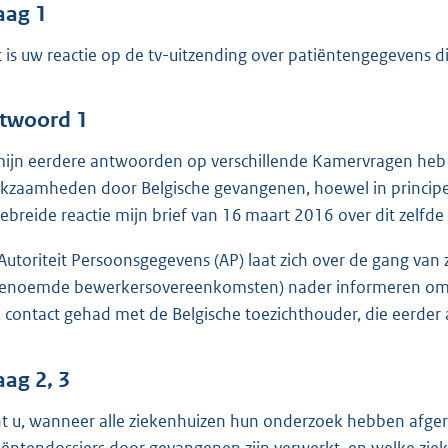
o
aag 1
o
 is uw reactie op de tv-uitzending over patiëntengegevens die
t
t
e
twoord 1
:
mijn eerdere antwoorden op verschillende Kamervragen heb i
4
kzaamheden door Belgische gevangenen, hoewel in principe le
5
gebreide reactie mijn brief van 16 maart 2016 over dit zelfd
b
Autoriteit Persoonsgegevens (AP) laat zich over de gang van 
enoemde bewerkersovereenkomsten) nader informeren om te 
 contact gehad met de Belgische toezichthouder, die eerder 
aag 2, 3
t u, wanneer alle ziekenhuizen hun onderzoek hebben afge
iëntendossiers door gevangenen zijn verwerkt, en welke zie