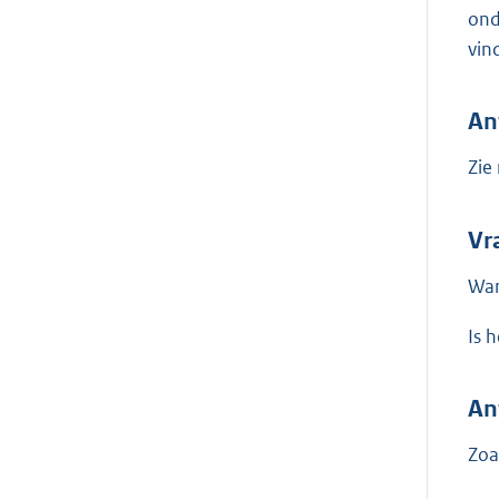
ond
vin
An
Zie
Vr
War
Is 
An
Zoa