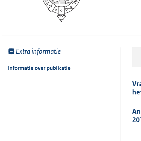
Toon
Extra informatie
meer
van:
Informatie over publicatie
Vr
he
An
20