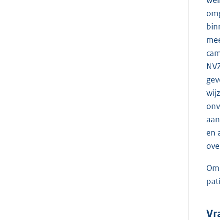
wel
omg
bin
mee
cam
NVZ
gev
wij
onv
aan
en 
ove
Om 
pat
Vr