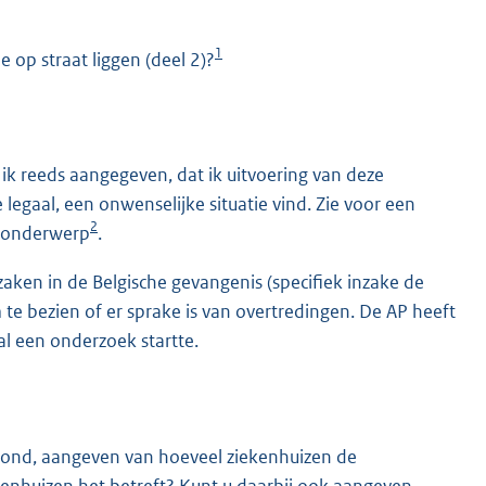
1
 op straat liggen (deel 2)?
k reeds aangegeven, dat ik uitvoering van deze
gaal, een onwenselijke situatie vind. Zie voor een
2
e onderwerp
.
K
zaken in de Belgische gevangenis (specifiek inzake de
bezien of er sprake is van overtredingen. De AP heeft
al een onderzoek startte.
rond, aangeven van hoeveel ziekenhuizen de
kenhuizen het betreft? Kunt u daarbij ook aangeven