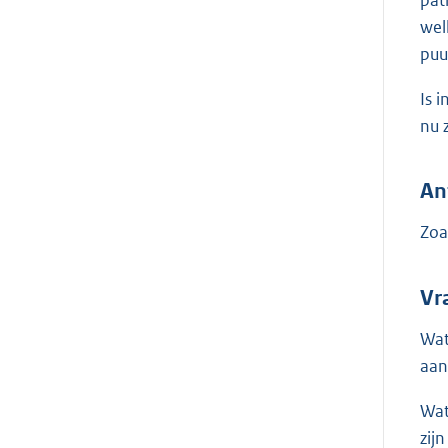
wel
puu
Is 
nu 
An
Zoa
Vr
Wat
aan
Wat
zij