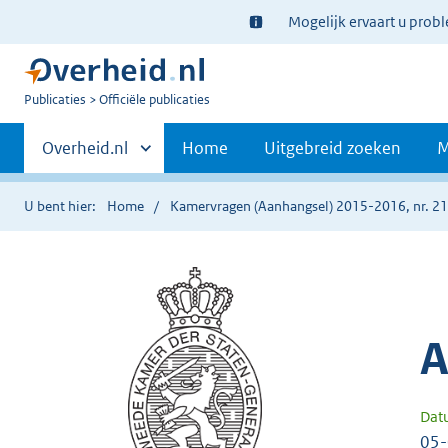
Ter
Mogelijk ervaart u prob
informatie:
U
Publicaties
Officiële publicaties
bent
Primaire
nu
Andere
Overheid.nl
Home
Uitgebreid zoeken
M
hier:
sites
navigatie
binnen
U bent hier:
Home
Kamervragen (Aanhangsel) 2015-2016, nr. 2
A
Dat
05-