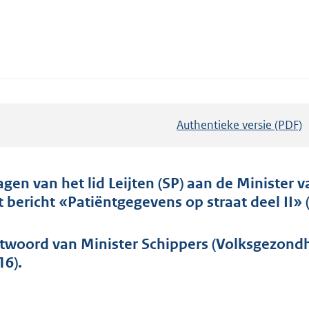
Authentieke versie (PDF)
b
e
s
t
agen van het lid Leijten (SP) aan de Minister
a
t bericht «Patiëntgegevens op straat deel II»
n
d
twoord van Minister Schippers (Volksgezondhe
s
16).
g
r