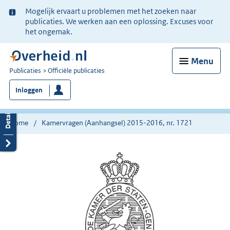
Ter
Mogelijk ervaart u problemen met het zoeken naar
informatie:
publicaties. We werken aan een oplossing. Excuses voor
het ongemak.
Menu
U
Publicaties
Officiële publicaties
bent
Inloggen
nu
hier:
Home
Kamervragen (Aanhangsel) 2015-2016, nr. 1721