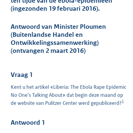
ten tijde van de ebola-epidemieën
t
(ingezonden 19 februari 2016).
t
e
:
Antwoord van Minister Ploumen
4
4
(Buitenlandse Handel en
K
Ontwikkelingssamenwerking)
b
(ontvangen 2 maart 2016)
Vraag 1
Kent u het artikel «Liberia: The Ebola Rape Epidemic
No One’s Talking About» dat begin deze maand op
1
de website van Pulitzer Center werd gepubliceerd?
Antwoord 1