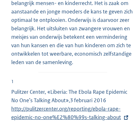
belangrijk mensen- en kinderrecht. Het is zaak om
aanstaande en jonge moeders de kans te geven zich
optimaal te ontplooien. Onderwijs is daarvoor zeer
belangrijk. Het uitsluiten van zwangere vrouwen en
meisjes van onderwijs betekent een vermindering
van hun kansen en die van hun kinderen om zich te
ontwikkelen tot weerbare, economisch zelfstandige
leden van de samenleving.
1
Pulitzer Center, «Liberia: The Ebola Rape Epidemic
No One’s Talking About»,3 februari 2016
E
http://pulitzercenter.org/reporting/ebola-rape-
x
epidemic-no-one%E2%80%99s-talking-about
t
e
r