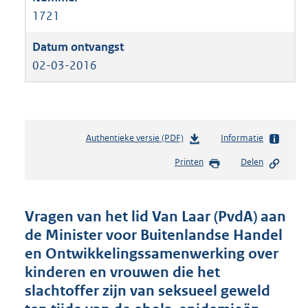
1721
02-03-2016
Authentieke versie (PDF)
b
Informatie
e
Printen
Delen
s
t
a
n
Vragen van het lid Van Laar (PvdA) aan
d
de Minister voor Buitenlandse Handel
s
en Ontwikkelingssamenwerking over
g
r
kinderen en vrouwen die het
o
slachtoffer zijn van seksueel geweld
o