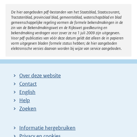
n
e
Disclaimer
De hier aangeboden pdf-bestanden van het Staatsblad, Staatscourant,
Tractatenblad, provinciaal blad, gemeenteblad, waterschapsblad en blad
l
gemeenschappelijke regeling vormen de formele bekendmakingen in de
i
zin van de Bekendmakingswet en de Rijkswet goedkeuring en
bekendmaking verdragen voor zover ze na 1 juli 2009 zijn uitgegeven.
n
Voor pdf-publicaties van vóór deze datum geldt dat alleen de in papieren
k
vorm uitgegeven bladen formele status hebben; de hier aangeboden
elektronische versies daarvan worden bij wijze van service aangeboden.
:
Over deze website
Contact
English
Help
Zoeken
Informatie hergebruiken
Privacy en cookies