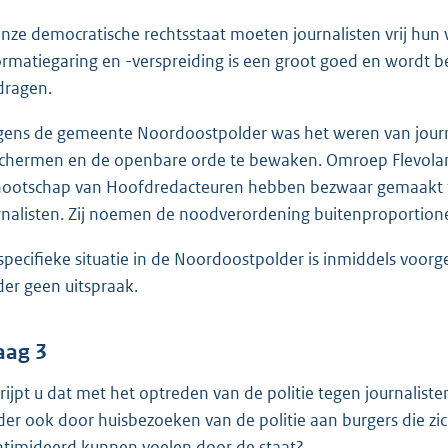
onze democratische rechtsstaat moeten journalisten vrij hun
ormatiegaring en -verspreiding is een groot goed en wordt 
dragen.
gens de gemeente Noordoostpolder was het weren van jour
chermen en de openbare orde te bewaken. Omroep Flevoland
ootschap van Hoofdredacteuren hebben bezwaar gemaakt t
rnalisten. Zij noemen de noodverordening buitenproportione
specifieke situatie in de Noordoostpolder is inmiddels voorg
der geen uitspraak.
aag 3
rijpt u dat met het optreden van de politie tegen journalist
der ook door huisbezoeken van de politie aan burgers die zich
ntimideerd kunnen voelen door de staat?