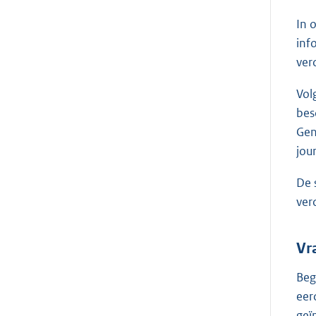
In 
inf
ver
Vol
bes
Gen
jou
De 
ver
Vr
Beg
eer
geï