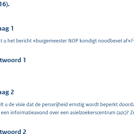
o
16).
o
t
t
aag 1
e
t u het bericht «burgemeester NOP kondigt noodbevel af»?
:
4
0
twoord 1
b
aag 2
lt u de visie dat de persvrijheid ernstig wordt beperkt doord
 een informatieavond over een asielzoekerscentrum (azc)? 
twoord 2