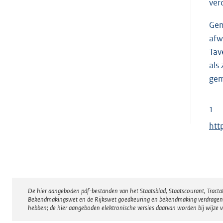
ver
Gem
afw
Tav
als
gem
1
E
htt
x
t
e
r
De hier aangeboden pdf-bestanden van het Staatsblad, Staatscourant, Tract
Disclaimer
n
Bekendmakingswet en de Rijkswet goedkeuring en bekendmaking verdragen voor
e
hebben; de hier aangeboden elektronische versies daarvan worden bij wijze 
l