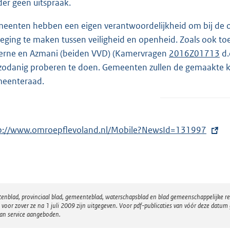
der geen uitspraak.
eenten hebben een eigen verantwoordelijkheid om bij de o
eging te maken tussen veiligheid en openheid. Zoals ook to
erne en Azmani (beiden VVD) (Kamervragen
2016Z01713
d.
 zodanig proberen te doen. Gemeenten zullen de gemaakte
eenteraad.
p://www.omroepflevoland.nl/Mobile?NewsId=131997
atenblad, provinciaal blad, gemeenteblad, waterschapsblad en blad gemeenschappelijke 
 zover ze na 1 juli 2009 zijn uitgegeven. Voor pdf-publicaties van vóór deze datum g
van service aangeboden.