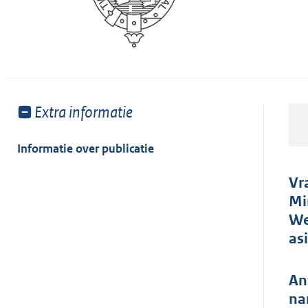
Toon
Extra informatie
meer
van:
Informatie over publicatie
Vr
Mi
We
as
An
na