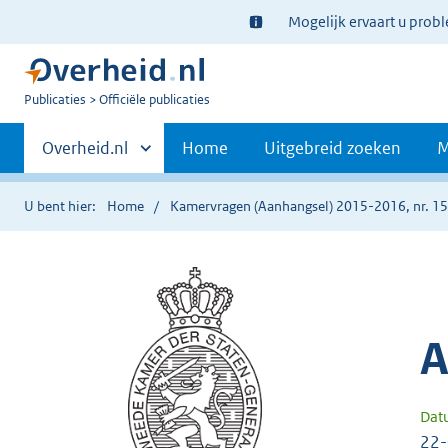
Ter
Mogelijk ervaart u prob
informatie:
U
Publicaties
Officiële publicaties
bent
Primaire
nu
Andere
Overheid.nl
Home
Uitgebreid zoeken
M
hier:
sites
navigatie
binnen
U bent hier:
Home
Kamervragen (Aanhangsel) 2015-2016, nr. 1
A
Dat
22-