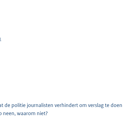
1
K
at de politie journalisten verhindert om verslag te doen
Zo neen, waarom niet?