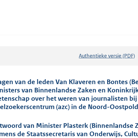
Authentieke versie (PDF)
b
e
s
t
agen van de leden Van Klaveren en Bontes (B
a
nisters van Binnenlandse Zaken en Koninkrijk
n
tenschap over het weren van journalisten bi
d
ielzoekerscentrum (azc) in de Noord-Oostpold
s
g
twoord van Minister Plasterk (Binnenlandse Z
r
mens de Staatssecretaris van Onderwijs, Cul