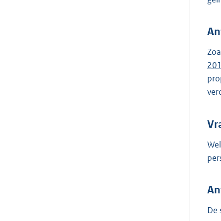
An
Zoa
20
pro
ver
Vr
Wel
per
An
De 