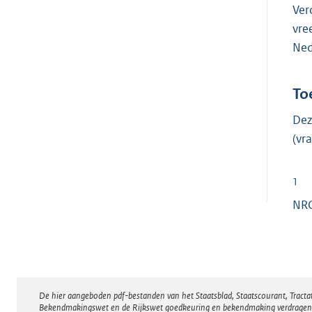
Ver
vre
Ned
To
Dez
(v
1
NRC
De hier aangeboden pdf-bestanden van het Staatsblad, Staatscourant, Tract
Disclaimer
Bekendmakingswet en de Rijkswet goedkeuring en bekendmaking verdragen voor