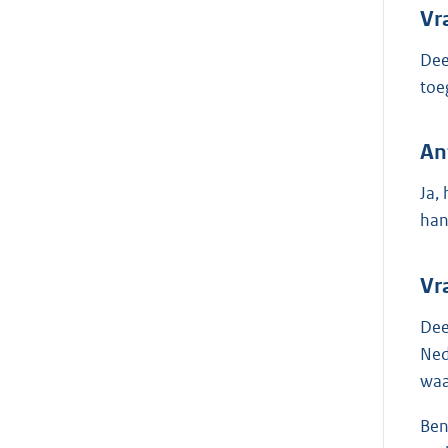
Vr
Dee
toe
An
Ja,
han
Vr
Dee
Ned
waa
Ben