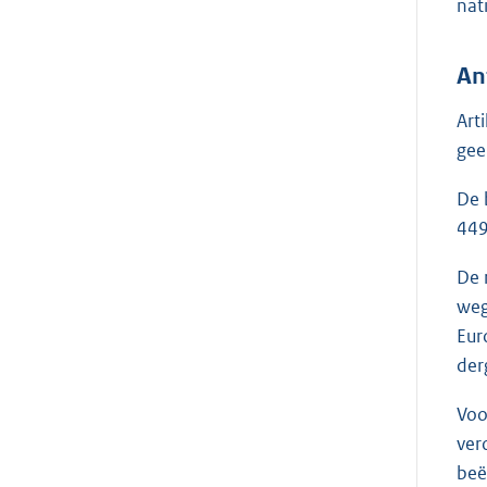
nat
An
Art
gee
De 
449
De 
weg
Eur
der
Voo
ver
beë