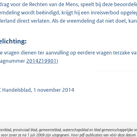
drag voor de Rechten van de Mens, speelt bij deze beoordeling
emdeling wordt beëindigd, krijgt hij een inreisverbod opgel
erland direct verlaten. Als de vreemdeling dat niet doet, kan
elichting:
e vragen dienen ter aanvulling op eerdere vragen terzake v
raagnummer
2014Z19901
)
 Handelsblad, 1 november 2014
atenblad, provinciaal blad, gemeenteblad, waterschapsblad en blad gemeenschappelijke 
 zover ze na 1 juli 2009 zijn uitgegeven. Voor pdf-publicaties van vóór deze datum g