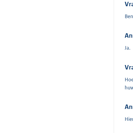
Vr
Ben
An
Ja.
Vr
Hoe
huw
An
Hie