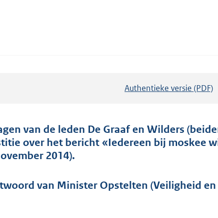
Authentieke versie (PDF)
b
e
s
t
agen van de leden De Graaf en Wilders (beide
a
stitie over het bericht «Iedereen bij moskee 
n
november 2014).
d
s
twoord van Minister Opstelten (Veiligheid en 
g
r