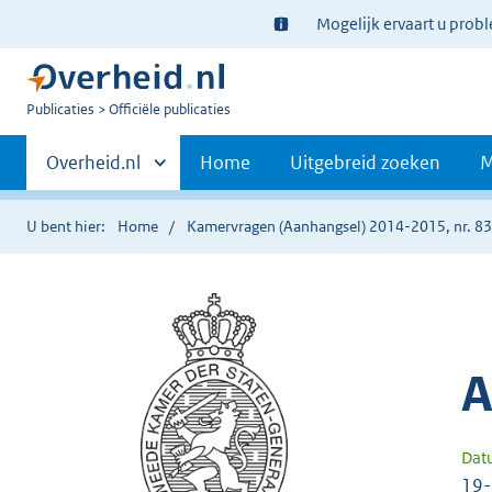
Ter
Mogelijk ervaart u prob
informatie:
U
Publicaties
Officiële publicaties
bent
Primaire
nu
Andere
Overheid.nl
Home
Uitgebreid zoeken
M
hier:
sites
navigatie
binnen
U bent hier:
Home
Kamervragen (Aanhangsel) 2014-2015, nr. 8
A
Dat
19-