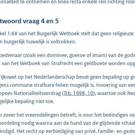
ionaliteit te ontnemen en linea recta enkele reis richting Is
twoord vraag 4 en 5
ikel 1:68 van het Burgerlijk Wetboek stelt dat geen religie
n burgerlijk huwelijk is voltrokken.
bedienaar (zoals een dominee, goeroe of imam) van de godsd
 van het Wetboek van Strafrecht een geldboete worden opg
rijkswet op het Nederlanderschap bevat geen bepaling op g
ens commune strafbare feiten mogelijk is. Invoering van e
opees Nationaliteitsverdrag (
Trb. 1998, 10
), waartoe ook Ned
gelijke bepaling niet toe.
r zover het vreemdelingen betreft, is voor het beëindigen va
oordeling nodig waarna aan de hand van de glijdende schaal
indigd. Het recht op eerbiediging van privé, familie- en gezin