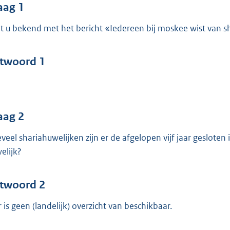
o
aag 1
o
t u bekend met het bericht «Iedereen bij moskee wist van s
t
t
e
twoord 1
:
4
0
aag 2
b
veel shariahuwelijken zijn er de afgelopen vijf jaar geslote
elijk?
twoord 2
r is geen (landelijk) overzicht van beschikbaar.