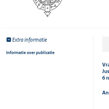
Toon
Extra informatie
meer
van:
Informatie over publicatie
Vr
Ju
6 
An