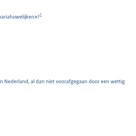
1
hariahuwelijken»?
K
n in Nederland, al dan niet voorafgegaan door een wettig