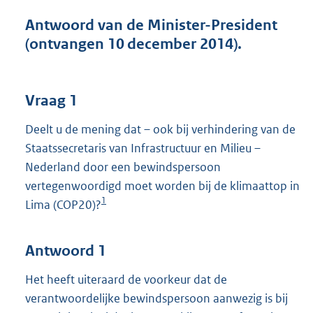
t
t
Antwoord van de Minister-President
e
(ontvangen 10 december 2014).
:
4
0
K
Vraag 1
b
Deelt u de mening dat – ook bij verhindering van de
Staatssecretaris van Infrastructuur en Milieu –
Nederland door een bewindspersoon
vertegenwoordigd moet worden bij de klimaattop in
1
Lima (COP20)?
Antwoord 1
Het heeft uiteraard de voorkeur dat de
verantwoordelijke bewindspersoon aanwezig is bij