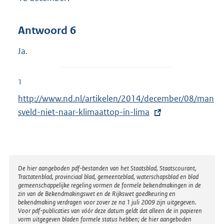
Antwoord 6
Ja.
1
E
http://www.nd.nl/artikelen/2014/december/08/man
x
sveld-niet-naar-klimaattop-in-lima
t
e
r
n
Disclaimer
De hier aangeboden pdf-bestanden van het Staatsblad, Staatscourant,
Tractatenblad, provinciaal blad, gemeenteblad, waterschapsblad en blad
e
gemeenschappelijke regeling vormen de formele bekendmakingen in de
l
zin van de Bekendmakingswet en de Rijkswet goedkeuring en
bekendmaking verdragen voor zover ze na 1 juli 2009 zijn uitgegeven.
i
Voor pdf-publicaties van vóór deze datum geldt dat alleen de in papieren
n
vorm uitgegeven bladen formele status hebben; de hier aangeboden