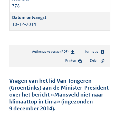
778
10-12-2014
Authentieke versie (PDF)
b
Informatie
e
Printen
Delen
s
t
a
n
Vragen van het lid Van Tongeren
d
(GroenLinks) aan de Minister-President
s
over het bericht «Mansveld niet naar
g
r
klimaattop in Lima» (ingezonden
o
9 december 2014).
o