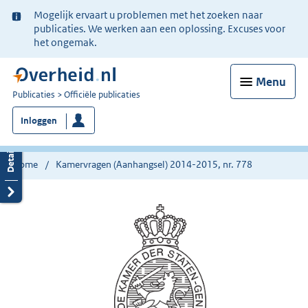
Ter
Mogelijk ervaart u problemen met het zoeken naar
informatie:
publicaties. We werken aan een oplossing. Excuses voor
het ongemak.
Menu
U
Publicaties
Officiële publicaties
bent
Inloggen
nu
hier:
Home
Kamervragen (Aanhangsel) 2014-2015, nr. 778