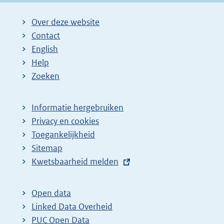
Over deze website
Contact
English
Help
Zoeken
Informatie hergebruiken
Privacy en cookies
Toegankelijkheid
Sitemap
E
Kwetsbaarheid melden
x
t
Open data
e
Linked Data Overheid
r
PUC Open Data