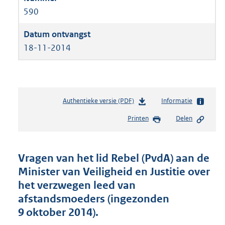
590
18-11-2014
Authentieke versie (PDF)
b
Informatie
e
Printen
Delen
s
t
a
n
Vragen van het lid Rebel (PvdA) aan de
d
Minister van Veiligheid en Justitie over
s
het verzwegen leed van
g
r
afstandsmoeders (ingezonden
o
9 oktober 2014).
o