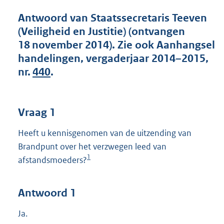
t
t
Antwoord van Staatssecretaris Teeven
e
(Veiligheid en Justitie) (ontvangen
:
18 november 2014). Zie ook Aanhangsel
4
2
handelingen, vergaderjaar 2014–2015,
K
nr.
440
.
b
Vraag 1
Heeft u kennisgenomen van de uitzending van
Brandpunt over het verzwegen leed van
1
afstandsmoeders?
Antwoord 1
Ja.