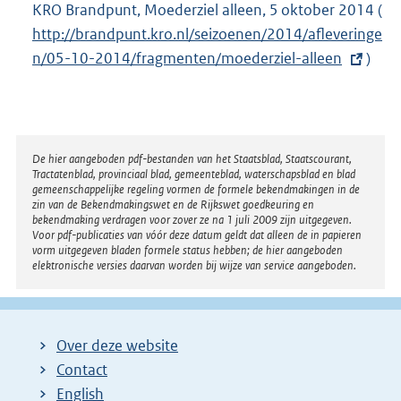
KRO Brandpunt, Moederziel alleen, 5 oktober 2014 (
E
http://brandpunt.kro.nl/seizoenen/2014/afleveringe
x
n/05-10-2014/fragmenten/moederziel-alleen
)
t
e
r
n
e
Disclaimer
De hier aangeboden pdf-bestanden van het Staatsblad, Staatscourant,
Tractatenblad, provinciaal blad, gemeenteblad, waterschapsblad en blad
l
gemeenschappelijke regeling vormen de formele bekendmakingen in de
i
zin van de Bekendmakingswet en de Rijkswet goedkeuring en
bekendmaking verdragen voor zover ze na 1 juli 2009 zijn uitgegeven.
n
Voor pdf-publicaties van vóór deze datum geldt dat alleen de in papieren
k
vorm uitgegeven bladen formele status hebben; de hier aangeboden
elektronische versies daarvan worden bij wijze van service aangeboden.
:
Over deze website
Contact
English