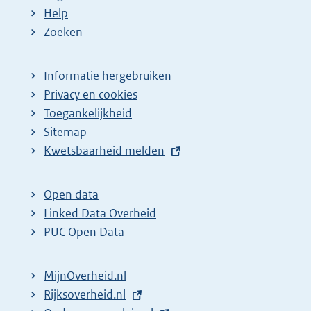
Help
Zoeken
Informatie hergebruiken
Privacy en cookies
Toegankelijkheid
Sitemap
E
Kwetsbaarheid melden
x
t
Open data
e
Linked Data Overheid
r
PUC Open Data
n
e
MijnOverheid.nl
l
E
Rijksoverheid.nl
i