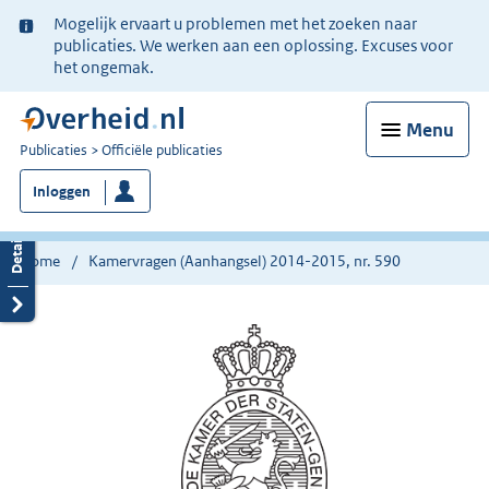
Ter
Mogelijk ervaart u problemen met het zoeken naar
informatie:
publicaties. We werken aan een oplossing. Excuses voor
het ongemak.
Menu
U
Publicaties
Officiële publicaties
bent
Inloggen
nu
hier:
Home
Kamervragen (Aanhangsel) 2014-2015, nr. 590