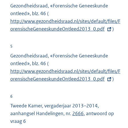
Gezondheidsraad, «Forensische Geneeskunde
ontleed», blz. 46 (
E
http://www.gezondheidsraad.nl/sites/default/files/F
x
orensischeGeneeskundeOntleed2013_0.pdf
t
)
e
r
5
n
Gezondheidsraad, «Forensische Geneeskunde
e
ontleed», blz. 46 (
E
l
http://www.gezondheidsraad.nl/sites/default/files/F
x
i
orensischeGeneeskundeOntleed2013_0.pdf
t
)
n
e
k
r
6
:
n
Tweede Kamer, vergaderjaar 2013–2014,
e
aanhangsel Handelingen, nr.
2666
, antwoord op
l
vraag 6
i