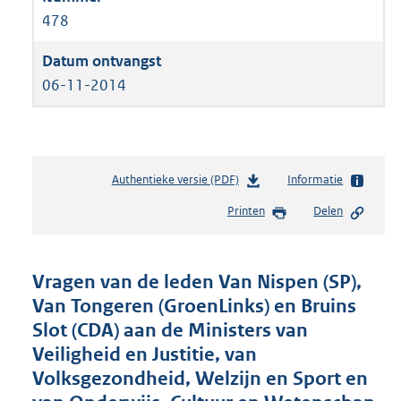
478
06-11-2014
Authentieke versie (PDF)
b
Informatie
e
Printen
Delen
s
t
a
n
Vragen van de leden Van Nispen (SP),
d
Van Tongeren (GroenLinks) en Bruins
s
Slot (CDA) aan de Ministers van
g
r
Veiligheid en Justitie, van
o
Volksgezondheid, Welzijn en Sport en
o