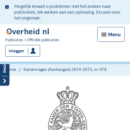
Ter
Mogelijk ervaart u problemen met het zoeken naar
informatie:
publicaties. We werken aan een oplossing. Excuses voor
het ongemak.
Menu
U
Publicaties
Officiële publicaties
bent
Inloggen
nu
hier:
Home
Kamervragen (Aanhangsel) 2014-2015, nr. 478