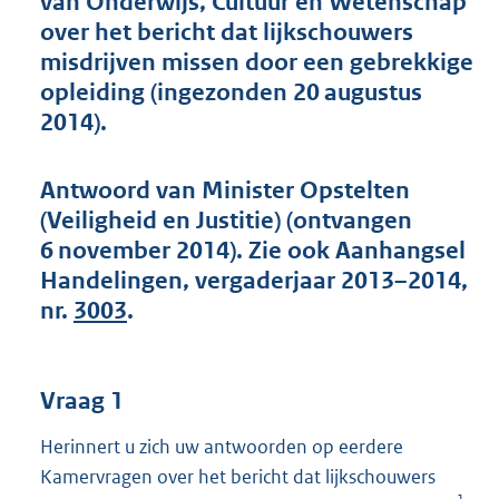
van Onderwijs, Cultuur en Wetenschap
t
over het bericht dat lijkschouwers
t
e
misdrijven missen door een gebrekkige
:
opleiding (ingezonden 20 augustus
4
2014).
7
K
b
Antwoord van Minister Opstelten
(Veiligheid en Justitie) (ontvangen
6 november 2014). Zie ook Aanhangsel
Handelingen, vergaderjaar 2013–2014,
nr.
3003
.
Vraag 1
Herinnert u zich uw antwoorden op eerdere
Kamervragen over het bericht dat lijkschouwers