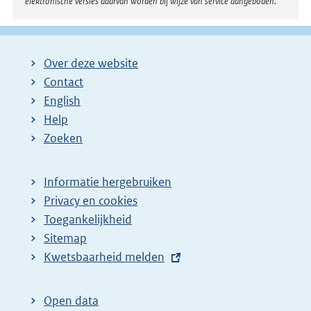
elektronische versies daarvan worden bij wijze van service aangeboden.
Over deze website
Contact
English
Help
Zoeken
Informatie hergebruiken
Privacy en cookies
Toegankelijkheid
Sitemap
E
Kwetsbaarheid melden
x
t
Open data