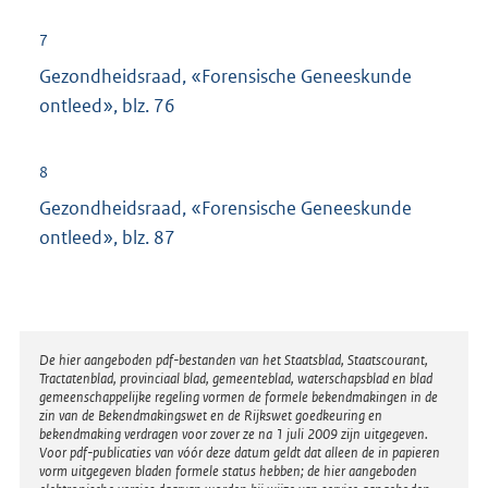
n
7
k
Gezondheidsraad, «Forensische Geneeskunde
:
ontleed», blz. 76
8
Gezondheidsraad, «Forensische Geneeskunde
ontleed», blz. 87
Disclaimer
De hier aangeboden pdf-bestanden van het Staatsblad, Staatscourant,
Tractatenblad, provinciaal blad, gemeenteblad, waterschapsblad en blad
gemeenschappelijke regeling vormen de formele bekendmakingen in de
zin van de Bekendmakingswet en de Rijkswet goedkeuring en
bekendmaking verdragen voor zover ze na 1 juli 2009 zijn uitgegeven.
Voor pdf-publicaties van vóór deze datum geldt dat alleen de in papieren
vorm uitgegeven bladen formele status hebben; de hier aangeboden