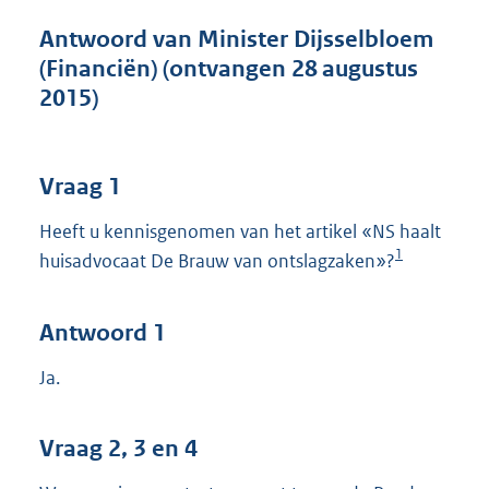
t
t
Antwoord van Minister Dijsselbloem
e
(Financiën) (ontvangen 28 augustus
:
2015)
3
9
K
b
Vraag 1
Heeft u kennisgenomen van het artikel «NS haalt
1
huisadvocaat De Brauw van ontslagzaken»?
Antwoord 1
Ja.
Vraag 2, 3 en 4