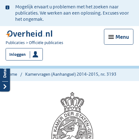
Ter
Mogelijk ervaart u problemen met het zoeken naar
informatie:
publicaties. We werken aan een oplossing. Excuses voor
het ongemak.
Menu
U
Publicaties
Officiële publicaties
bent
Inloggen
nu
hier:
Home
Kamervragen (Aanhangsel) 2014-2015, nr. 3193