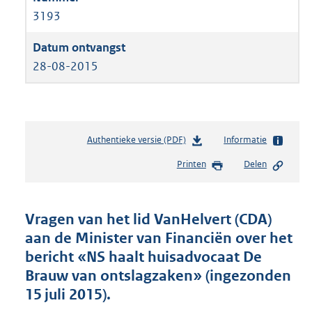
3193
28-08-2015
Authentieke versie (PDF)
b
Informatie
e
Printen
Delen
s
t
a
n
Vragen van het lid VanHelvert (CDA)
d
aan de Minister van Financiën over het
s
bericht «NS haalt huisadvocaat De
g
r
Brauw van ontslagzaken» (ingezonden
o
15 juli 2015).
o