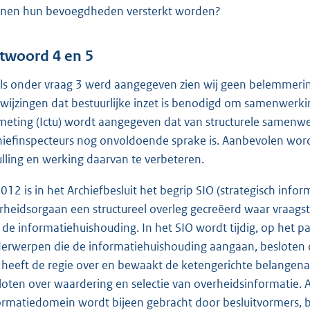
nen hun bevoegdheden versterkt worden?
twoord 4 en 5
ls onder vraag 3 werd aangegeven zien wij geen belemmering
wijzingen dat bestuurlijke inzet is benodigd om samenwerk
meting (Ictu) wordt aangegeven dat van structurele samenwer
hiefinspecteurs nog onvoldoende sprake is. Aanbevolen word
ulling en werking daarvan te verbeteren.
2012 is in het Archiefbesluit het begrip SIO (strategisch info
rheidsorgaan een structureel overleg gecreëerd waar vraags
 de informatiehuishouding. In het SIO wordt tijdig, op het p
erwerpen die de informatiehuishouding aangaan, besloten o
 heeft de regie over en bewaakt de ketengerichte belangen
loten over waardering en selectie van overheidsinformatie. Al
ormatiedomein wordt bijeen gebracht door besluitvormers, be