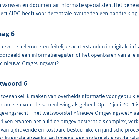
hivarissen en documentair informatiespecialisten. Het behe
ject AIDO heeft voor decentrale overheden een handreiking 
aag 6
hoeverre belemmeren feitelijke achterstanden in digitale in
voorbeeld een informatieregister, of het openbaren van all
de nieuwe Omgevingswet?
twoord 6
 toegankelijk maken van overheidsinformatie voor gebruik e
nomie en voor de samenleving als geheel. Op 17 juni 2014 is
evingsrecht – het wetsvoorstel «Nieuwe Omgevingswet» a
rijven ervaren het huidige omgevingsrecht als complex, verk
t van tijdrovende en kostbare bestuurlijke en juridische pro
r integrale afweging en bovenal een andere visie op de rela