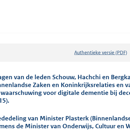
Authentieke versie (PDF)
b
e
s
t
agen van de leden Schouw, Hachchi en Bergka
a
nnenlandse Zaken en Koninkrijksrelaties en 
n
 waarschuwing voor digitale dementie bij dec
d
15).
s
g
dedeling van Minister Plasterk (Binnenlandse
r
mens de Minister van Onderwijs, Cultuur en 