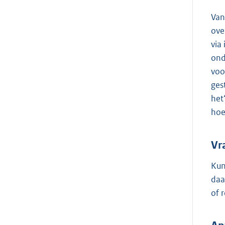
Van
ove
via
ond
voo
ges
het
hoe
Vr
Kun
daa
of 