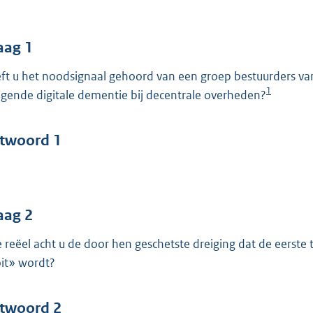
o
o
t
aag 1
t
ft u het noodsignaal gehoord van een groep bestuurders v
e
1
igende digitale dementie bij decentrale overheden?
:
4
5
twoord 1
b
aag 2
 reëel acht u de door hen geschetste dreiging dat de eerste
it» wordt?
twoord 2