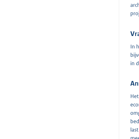
arc
pro
Vr
In 
bij
in 
An
Het
eco
omg
bed
las
mee