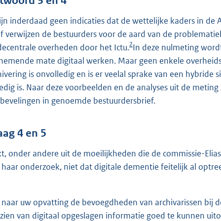
twoord 3 en 4
zijn inderdaad geen indicaties dat de wettelijke kaders in de
ef verwijzen de bestuurders voor de aard van de problematie
2
 decentrale overheden door het Ictu.
In deze nulmeting word
nemende mate digitaal werken. Maar geen enkele overheidsorg
hivering is onvolledig en is er veelal sprake van een hybride 
ledig is. Naar deze voorbeelden en de analyses uit de meting
bevelingen in genoemde bestuurdersbrief.
aag 4 en 5
jkt, onder andere uit de moeilijkheden die de commissie-E
 haar onderzoek, niet dat digitale dementie feitelijk al optre
n naar uw opvatting de bevoegdheden van archivarissen bij
zien van digitaal opgeslagen informatie goed te kunnen uit