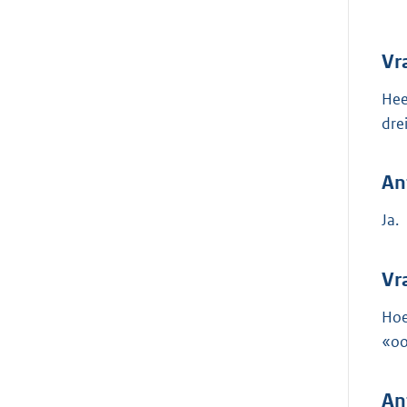
Vr
Hee
dre
An
Ja.
Vr
Hoe
«oo
An