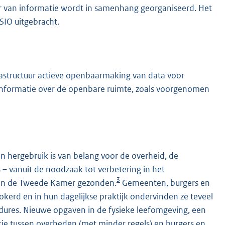
er van informatie wordt in samenhang georganiseerd. Het
SIO uitgebracht.
frastructuur actieve openbaarmaking van data voor
e informatie over de openbare ruimte, zoals voorgenomen
n hergebruik is van belang voor de overheid, de
 – vanuit de noodzaak tot verbetering in het
3
an de Tweede Kamer gezonden.
Gemeenten, burgers en
okerd en in hun dagelijkse praktijk ondervinden ze teveel
cedures. Nieuwe opgaven in de fysieke leefomgeving, een
tie tussen overheden (met minder regels) en burgers en