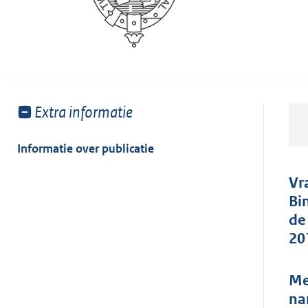
Toon
Extra informatie
meer
van:
Informatie over publicatie
Vr
Bi
de
20
Me
na