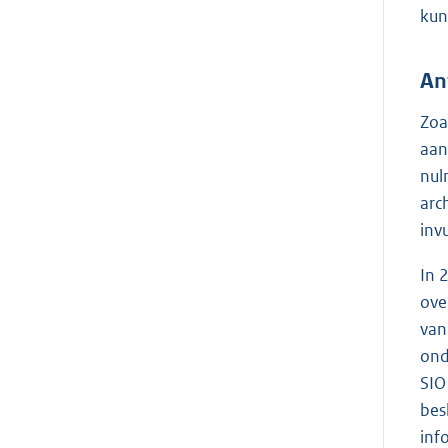
kun
An
Zoa
aan
nul
arc
inv
In 
ove
van
ond
SIO
bes
inf