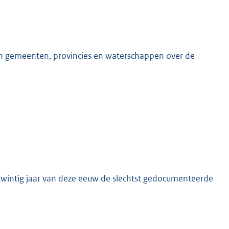
an gemeenten, provincies en waterschappen over de
K
 twintig jaar van deze eeuw de slechtst gedocumenteerde