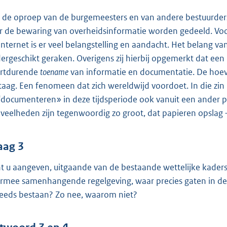
 de oproep van de burgemeesters en van andere bestuurde
r de bewaring van overheidsinformatie worden gedeeld. Voor
 internet is er veel belangstelling en aandacht. Het belang
ergeschikt geraken. Overigens zij hierbij opgemerkt dat ee
rtdurende
toename
van informatie en documentatie. De hoeve
taag. Een fenomeen dat zich wereldwijd voordoet. In die zin 
‘documenteren» in deze tijdsperiode ook vanuit een ander p
veelheden zijn tegenwoordig zo groot, dat papieren opslag –
aag 3
t u aangeven, uitgaande van de bestaande wettelijke kaders
rmee samenhangende regelgeving, waar precies gaten in de a
reeds bestaan? Zo nee, waarom niet?