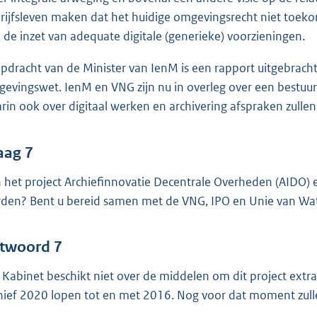
rijfsleven maken dat het huidige omgevingsrecht niet toeko
 de inzet van adequate digitale (generieke) voorzieningen.
opdracht van de Minister van IenM is een rapport uitgebracht
evingswet. IenM en VNG zijn nu in overleg over een bestuu
rin ook over digitaal werken en archivering afspraken zull
aag 7
 het project Archiefinnovatie Decentrale Overheden (AIDO) e
den? Bent u bereid samen met de VNG, IPO en Unie van Wa
twoord 7
 Kabinet beschikt niet over de middelen om dit project extr
hief 2020 lopen tot en met 2016. Nog voor dat moment zull