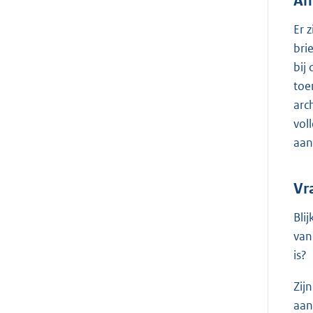
An
Er 
bri
bij
toe
arc
vol
aan
Vr
Bli
van
is?
Zij
aan