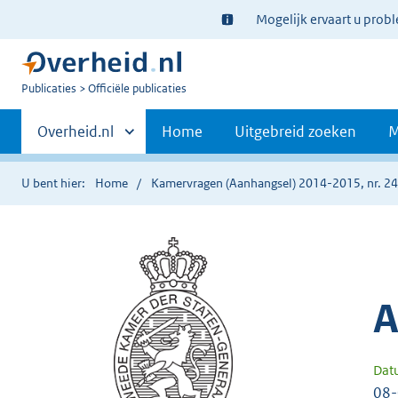
Ter
Mogelijk ervaart u prob
informatie:
U
Publicaties
Officiële publicaties
bent
Primaire
nu
Andere
Overheid.nl
Home
Uitgebreid zoeken
M
hier:
sites
navigatie
binnen
U bent hier:
Home
Kamervragen (Aanhangsel) 2014-2015, nr. 2
A
Dat
08-