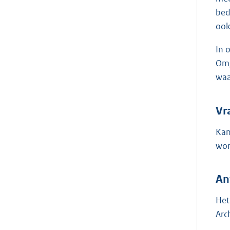
bed
ook
In 
Omg
waa
Vr
Kan
wor
An
Het
Arc