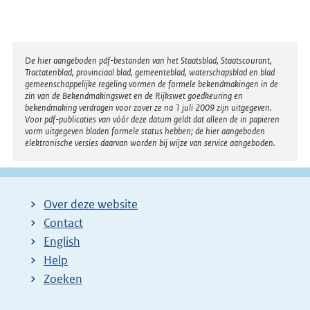
t
e
r
n
Disclaimer
De hier aangeboden pdf-bestanden van het Staatsblad, Staatscourant,
Tractatenblad, provinciaal blad, gemeenteblad, waterschapsblad en blad
e
gemeenschappelijke regeling vormen de formele bekendmakingen in de
l
zin van de Bekendmakingswet en de Rijkswet goedkeuring en
bekendmaking verdragen voor zover ze na 1 juli 2009 zijn uitgegeven.
i
Voor pdf-publicaties van vóór deze datum geldt dat alleen de in papieren
n
vorm uitgegeven bladen formele status hebben; de hier aangeboden
elektronische versies daarvan worden bij wijze van service aangeboden.
k
:
Over deze website
Contact
English
Help
Zoeken