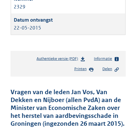
2329
22-05-2015
Authentieke versie (PDF)
b
Informatie
e
Printen
Delen
s
t
a
n
Vragen van de leden Jan Vos, Van
d
Dekken en Nijboer (allen PvdA) aan de
s
Minister van Economische Zaken over
g
r
het herstel van aardbevingsschade in
o
Groningen (ingezonden 26 maart 2015).
o