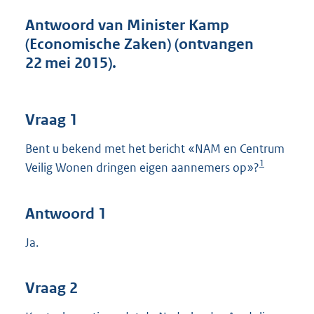
t
t
Antwoord van Minister Kamp
e
(Economische Zaken) (ontvangen
:
22 mei 2015).
4
1
K
b
Vraag 1
Bent u bekend met het bericht «NAM en Centrum
1
Veilig Wonen dringen eigen aannemers op»?
Antwoord 1
Ja.
Vraag 2