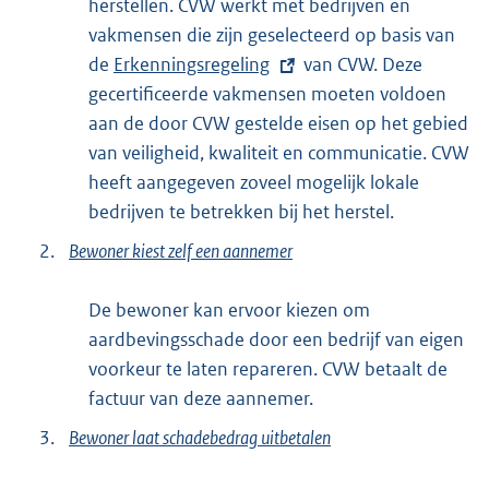
herstellen. CVW werkt met bedrijven en
vakmensen die zijn geselecteerd op basis van
de
E
Erkenningsregeling
van CVW. Deze
gecertificeerde vakmensen moeten voldoen
x
aan de door CVW gestelde eisen op het gebied
t
van veiligheid, kwaliteit en communicatie. CVW
e
heeft aangegeven zoveel mogelijk lokale
r
bedrijven te betrekken bij het herstel.
n
e
2.
Bewoner kiest zelf een aannemer
l
i
De bewoner kan ervoor kiezen om
n
aardbevingsschade door een bedrijf van eigen
k
voorkeur te laten repareren. CVW betaalt de
:
factuur van deze aannemer.
3.
Bewoner laat schadebedrag uitbetalen