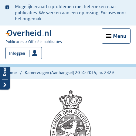
Ter
Mogelijk ervaart u problemen met het zoeken naar
informatie:
publicaties. We werken aan een oplossing. Excuses voor
het ongemak.
Menu
U
Publicaties
Officiële publicaties
bent
Inloggen
nu
hier:
Home
Kamervragen (Aanhangsel) 2014-2015, nr. 2329