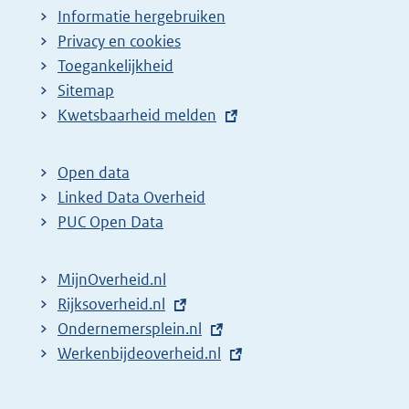
Informatie hergebruiken
Privacy en cookies
Toegankelijkheid
Sitemap
E
Kwetsbaarheid melden
x
t
Open data
e
Linked Data Overheid
r
PUC Open Data
n
e
MijnOverheid.nl
l
E
Rijksoverheid.nl
i
x
E
Ondernemersplein.nl
n
t
x
E
Werkenbijdeoverheid.nl
k
e
t
x
:
r
e
t