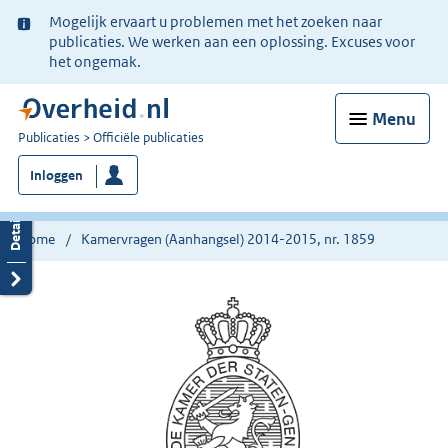
Ter
Mogelijk ervaart u problemen met het zoeken naar
informatie:
publicaties. We werken aan een oplossing. Excuses voor
het ongemak.
Menu
U
Publicaties
Officiële publicaties
bent
Inloggen
nu
hier:
Home
Kamervragen (Aanhangsel) 2014-2015, nr. 1859