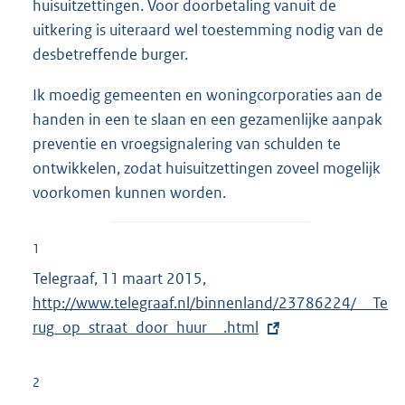
huisuitzettingen. Voor doorbetaling vanuit de
uitkering is uiteraard wel toestemming nodig van de
desbetreffende burger.
Ik moedig gemeenten en woningcorporaties aan de
handen in een te slaan en een gezamenlijke aanpak
preventie en vroegsignalering van schulden te
ontwikkelen, zodat huisuitzettingen zoveel mogelijk
voorkomen kunnen worden.
1
Telegraaf, 11 maart 2015,
E
http://www.telegraaf.nl/binnenland/23786224/__Te
x
rug_op_straat_door_huur__.html
t
e
r
2
n