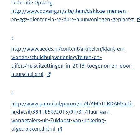
Federatie Opvang,
E
e
http://www.opvang.nl/site/item/dakloze-mensen-
x
l
en-ggz-clienten-in-te-dure-huurwoningen-geplaatst
t
i
e
n
r
3
k
n
E
http://www.aedes.nl/content/artikelen/klant-en-
:
e
x
wonen/schuldhulpverlening/feiten-en-
l
t
cijfers/huisuitzettingen-in-2013-toegenomen-door-
i
e
huurschul.xml
n
r
k
n
4
:
e
E
http://www.parool.nl/parool/nl/4/AMSTERDAM/artic
l
x
le/detail/3841858/2015/01/31/Huur-van-
i
t
wanbetalers-uit-Zuidoost-van-uitkering-
n
e
afgetrokken.dhtml
k
r