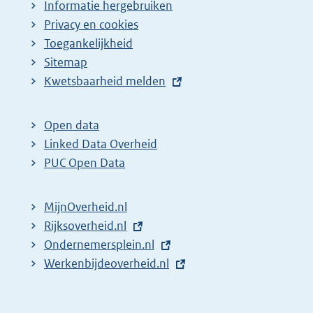
Informatie hergebruiken
Privacy en cookies
Toegankelijkheid
Sitemap
E
Kwetsbaarheid melden
x
t
Open data
e
Linked Data Overheid
r
PUC Open Data
n
e
MijnOverheid.nl
l
E
Rijksoverheid.nl
i
x
E
Ondernemersplein.nl
n
t
x
E
Werkenbijdeoverheid.nl
k
e
t
x
:
r
e
t