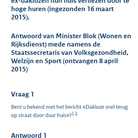
ex-daklozen hun huis verliezen door te
t
hoge huren (ingezonden 16 maart
t
e
2015).
:
4
6
Antwoord van Minister Blok (Wonen en
K
Rijksdienst) mede namens de
b
Staatssecretaris van Volksgezondheid,
Welzijn en Sport (ontvangen 8 april
2015)
Vraag 1
Bent u bekend met het bericht «Dakloze snel terug
1
2
op straat door duur huis»?
Antwoord 1