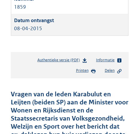
1859
08-04-2015
Authentieke versie (PDF)
b
Informatie
e
Printen
Delen
s
t
a
n
Vragen van de leden Karabulut en
d
Leijten (beiden SP) aan de Minister voor
s
Wonen en Rijksdienst en de
g
r
Staatssecretaris van Volksgezondheid,
o
Welzijn en Sport over het bericht dat
o