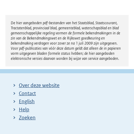
:
n
e
l
Disclaimer
De hier aangeboden pdf-bestanden van het Staatsblad, Staatscourant,
Tractatenblad, provinciaal blad, gemeenteblad, waterschapsblad en blad
i
gemeenschappelijke regeling vormen de formele bekendmakingen in de
n
zin van de Bekendmakingswet en de Rijkswet goedkeuring en
bekendmaking verdragen voor zover ze na 1 juli 2009 zijn uitgegeven.
k
Voor pdf-publicaties van vóór deze datum geldt dat alleen de in papieren
:
vorm uitgegeven bladen formele status hebben; de hier aangeboden
elektronische versies daarvan worden bij wijze van service aangeboden.
Over deze website
Contact
English
Help
Zoeken