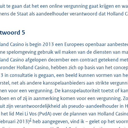
uit te gaan dat het een online vergunning gaat krijgen en wa
ens de Staat als aandeelhouder verantwoord dat Holland Ca
twoord 5
land Casino is begin 2013 een Europees openbaar aanbestedi
ine spelomgeving gebruik wil maken van de diensten van mar
land Casino afgelopen december een contract getekend met
ronder Holland Casino, hebben zich op basis van het concep
3 in consultatie is gegaan, een beeld kunnen vormen van he
rstel, net als andere kansspelaanbieders aan strikte verg
en voor een vergunning. De kansspelautoriteit toetst of k
doen en of zij in aanmerking komen voor een vergunning. Zo
uit zijn verantwoordelijkheid als pseudo-aandeelhouder in 
 het lid Mei Li Vos (PvdA) over de plannen van Holland Cas
2
februari 2013)
heb aangegeven, vind ik – gelet op het voo