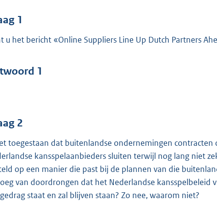
o
o
aag 1
t
t u het bericht «Online Suppliers Line Up Dutch Partners 
t
e
:
twoord 1
4
0
b
aag 2
het toegestaan dat buitenlandse ondernemingen contracten 
erlandse kansspelaanbieders sluiten terwijl nog lang niet 
teld op een manier die past bij de plannen van die buitenla
oeg van doordrongen dat het Nederlandse kansspelbeleid v
gedrag staat en zal blijven staan? Zo nee, waarom niet?