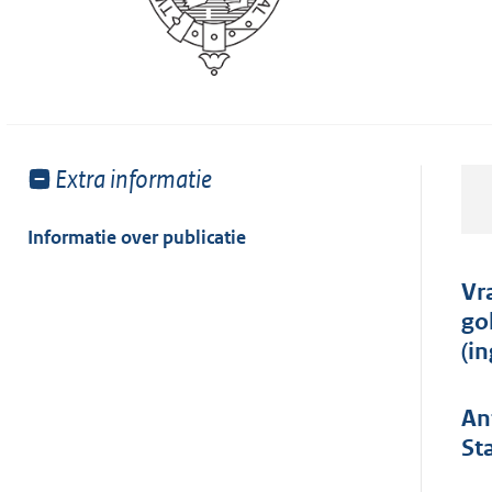
Toon
Extra informatie
meer
van:
Informatie over publicatie
Vr
go
(i
An
St