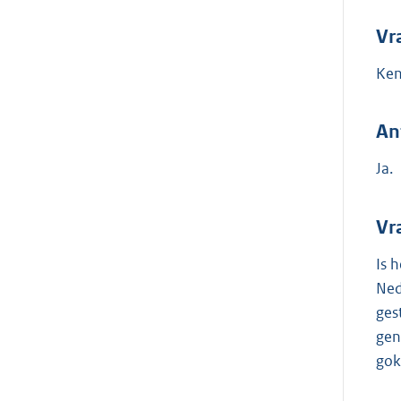
Vr
Ken
An
Ja.
Vr
Is 
Ned
ges
gen
gok