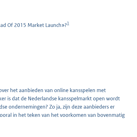
1
Ahead Of 2015 Market Launch»?
K
over het aanbieden van online kansspelen met
zeker is dat de Nederlandse kansspelmarkt open wordt
ndse ondernemingen? Zo ja, zijn deze aanbieders er
ooral in het teken van het voorkomen van bovenmatig