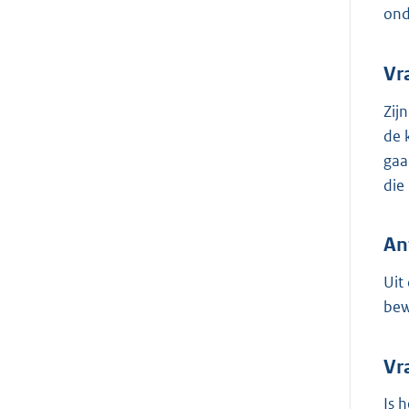
ond
Vr
Zij
de 
gaa
die
An
Uit
bew
Vr
Is 