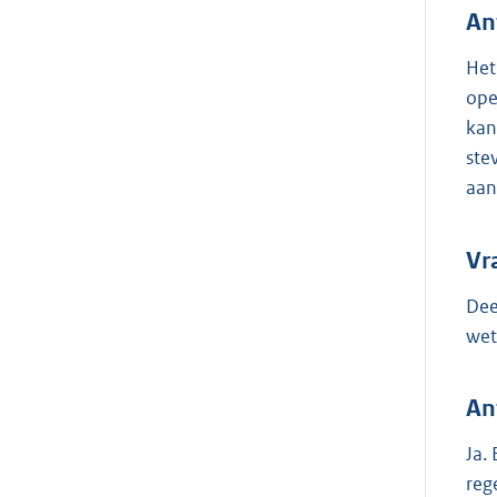
An
Het
ope
kan
ste
aan
Vr
Dee
wet
An
Ja.
reg