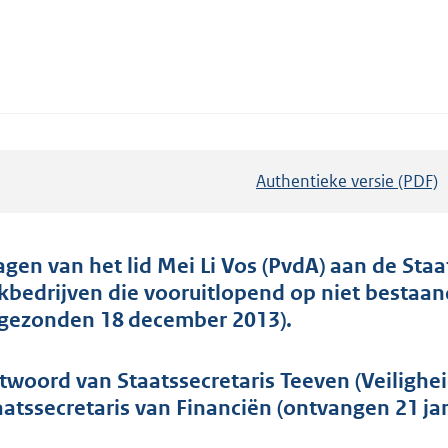
Authentieke versie (PDF)
b
e
s
t
agen van het lid Mei Li Vos (PvdA) aan de Staat
a
kbedrijven die vooruitlopend op niet bestaa
n
ngezonden 18 december 2013).
d
s
twoord van Staatssecretaris Teeven (Veilighe
g
aatssecretaris van Financiën (ontvangen 21 ja
r