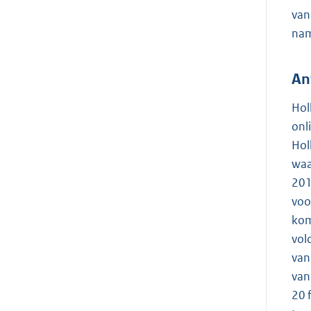
van
nam
An
Hol
onl
Hol
waa
201
voo
kom
vol
van
van
20 