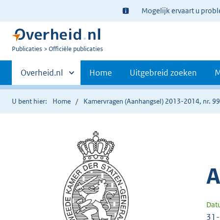
Ter
Mogelijk ervaart u prob
informatie:
U
Publicaties
Officiële publicaties
bent
Primaire
nu
Andere
Overheid.nl
Home
Uitgebreid zoeken
M
hier:
sites
navigatie
binnen
U bent hier:
Home
Kamervragen (Aanhangsel) 2013-2014, nr. 9
A
Dat
31