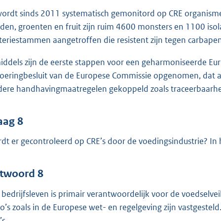
wordt sinds 2011 systematisch gemonitord op CRE organismen
iden, groenten en fruit zijn ruim 4600 monsters en 1100 isol
teriestammen aangetroffen die resistent zijn tegen carbape
iddels zijn de eerste stappen voor een geharmoniseerde Eur
voeringbesluit van de Europese Commissie opgenomen, dat a
dere handhavingmaatregelen gekoppeld zoals traceerbaarhei
aag 8
dt er gecontroleerd op CRE’s door de voedingsindustrie? In h
twoord 8
 bedrijfsleven is primair verantwoordelijk voor de voedselveil
ico’s zoals in de Europese wet- en regelgeving zijn vastgestel
’s.