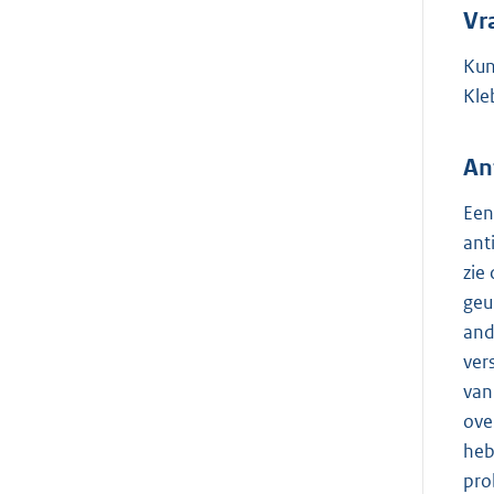
Vr
Kun
Kle
An
Een
ant
zie
geu
and
ver
van
ove
heb
pro