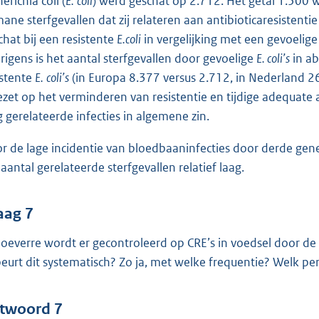
erichia coli (
E.
coli
) werd geschat op 2.712. Het getal 1.500 
ane sterfgevallen dat zij relateren aan antibioticaresistenti
chat bij een resistente
E.coli
in vergelijking met een gevoelige
rigens is het aantal sterfgevallen door gevoelige
E. coli’s
in ab
istente
E.
coli’s
(in Europa 8.377 versus 2.712, in Nederland 2
ezet op het verminderen van resistentie en tijdige adequat
g gerelateerde infecties in algemene zin.
r de lage incidentie van bloedbaaninfecties door derde gen
 aantal gerelateerde sterfgevallen relatief laag.
aag 7
hoeverre wordt er gecontroleerd op CRE’s in voedsel door d
eurt dit systematisch? Zo ja, met welke frequentie? Welk p
twoord 7