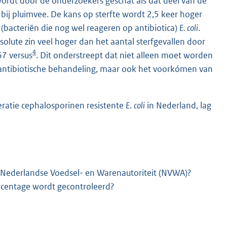
wordt door de onderzoekers geschat als dat deel van de
e bij pluimvee. De kans op sterfte wordt 2,5 keer hoger
 (bacteriën die nog wel reageren op antibiotica)
E. coli
.
solute zin veel hoger dan het aantal sterfgevallen door
4
67 versus
. Dit onderstreept dat niet alleen moet worden
e antibiotische behandeling, maar ook het voorkómen van
eratie cephalosporinen resistente
E
.
coli
in Nederland, lag
e Nederlandse Voedsel- en Warenautoriteit (NVWA)?
ercentage wordt gecontroleerd?