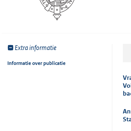
Toon
Extra informatie
meer
van:
Informatie over publicatie
Vr
Vo
ba
An
St