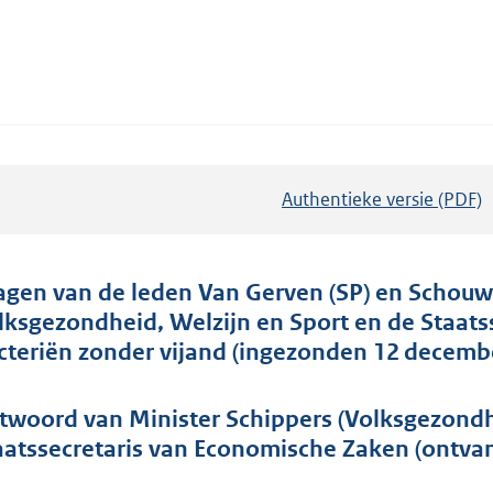
Authentieke versie (PDF)
b
e
s
t
agen van de leden Van Gerven (SP) en Schouw 
a
lksgezondheid, Welzijn en Sport en de Staat
n
cteriën zonder vijand (ingezonden 12 decemb
d
s
twoord van Minister Schippers (Volksgezondh
g
aatssecretaris van Economische Zaken (ontvan
r