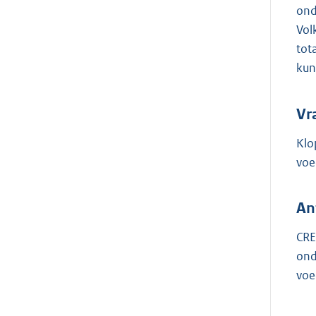
ond
Vol
tot
kun
Vr
Klo
voe
An
CRE
ond
voe