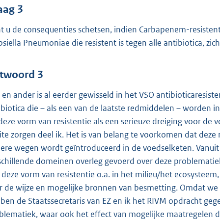
aag 3
t u de consequenties schetsen, indien Carbapenem-resistente
bsiella Pneumoniae die resistent is tegen alle antibiotica, zi
twoord 3
 en ander is al eerder gewisseld in het VSO antibioticaresis
ibiotica die – als een van de laatste redmiddelen – worden in
 deze vorm van resistentie als een serieuze dreiging voor de
ite zorgen deel ik. Het is van belang te voorkomen dat deze r
ere wegen wordt geïntroduceerd in de voedselketen. Vanuit 
schillende domeinen overleg gevoerd over deze problematie
 deze vorm van resistentie o.a. in het milieu/het ecosysteem,
r de wijze en mogelijke bronnen van besmetting. Omdat we
ben de Staatssecretaris van EZ en ik het RIVM opdracht gege
blematiek, waar ook het effect van mogelijke maatregelen d