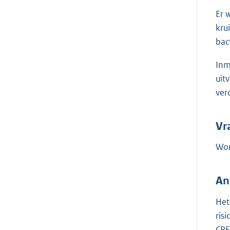
Er 
kru
bac
Inm
uit
ver
Vr
Wor
An
Het
ris
CRE