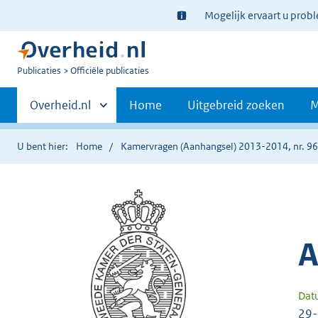
Ter
Mogelijk ervaart u prob
informatie:
U
Publicaties
Officiële publicaties
bent
Primaire
nu
Andere
Overheid.nl
Home
Uitgebreid zoeken
M
hier:
sites
navigatie
binnen
U bent hier:
Home
Kamervragen (Aanhangsel) 2013-2014, nr. 9
A
Dat
29