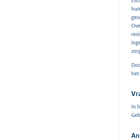
Esch
hum
ges
Ove
res
ing
zor
Doo
het
Vr
In 
Geb
An