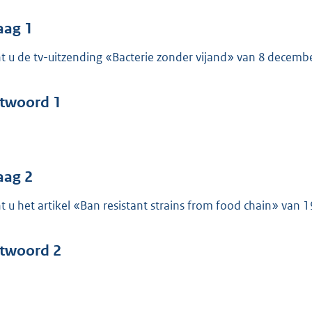
o
o
aag 1
t
t u de tv-uitzending «Bacterie zonder vijand» van 8 decem
t
e
:
twoord 1
5
2
b
aag 2
t u het artikel «Ban resistant strains from food chain» van
twoord 2