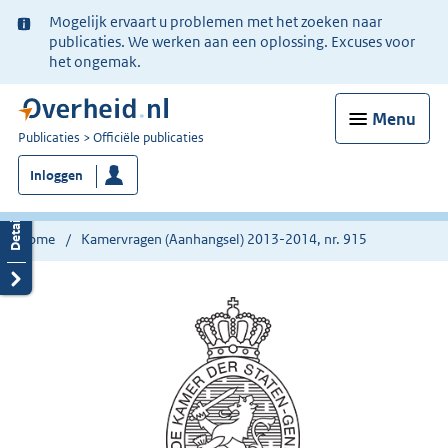
Ter
Mogelijk ervaart u problemen met het zoeken naar
informatie:
publicaties. We werken aan een oplossing. Excuses voor
het ongemak.
Menu
U
Publicaties
Officiële publicaties
bent
Inloggen
nu
hier:
Home
Kamervragen (Aanhangsel) 2013-2014, nr. 915