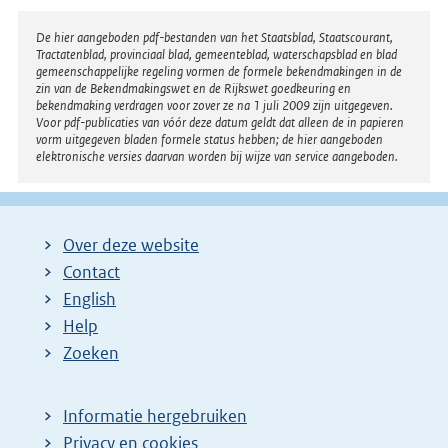
Disclaimer
De hier aangeboden pdf-bestanden van het Staatsblad, Staatscourant,
Tractatenblad, provinciaal blad, gemeenteblad, waterschapsblad en blad
gemeenschappelijke regeling vormen de formele bekendmakingen in de
zin van de Bekendmakingswet en de Rijkswet goedkeuring en
bekendmaking verdragen voor zover ze na 1 juli 2009 zijn uitgegeven.
Voor pdf-publicaties van vóór deze datum geldt dat alleen de in papieren
vorm uitgegeven bladen formele status hebben; de hier aangeboden
elektronische versies daarvan worden bij wijze van service aangeboden.
Over deze website
Contact
English
Help
Zoeken
Informatie hergebruiken
Privacy en cookies