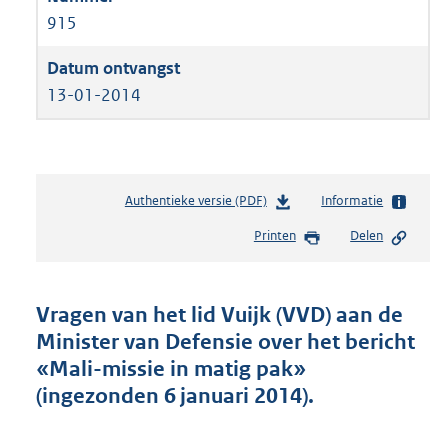
915
13-01-2014
Authentieke versie (PDF)
b
Informatie
e
Printen
Delen
s
t
a
n
Vragen van het lid Vuijk (VVD) aan de
d
Minister van Defensie over het bericht
s
«Mali-missie in matig pak»
g
r
(ingezonden 6 januari 2014).
o
o