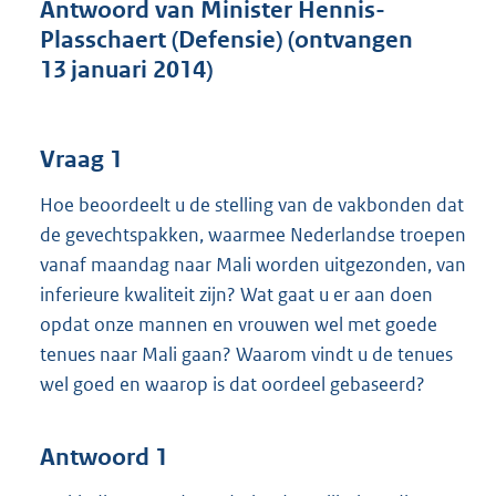
t
Antwoord van Minister Hennis-
t
Plasschaert (Defensie) (ontvangen
e
13 januari 2014)
:
3
9
K
Vraag 1
b
Hoe beoordeelt u de stelling van de vakbonden dat
de gevechtspakken, waarmee Nederlandse troepen
vanaf maandag naar Mali worden uitgezonden, van
inferieure kwaliteit zijn? Wat gaat u er aan doen
opdat onze mannen en vrouwen wel met goede
tenues naar Mali gaan? Waarom vindt u de tenues
wel goed en waarop is dat oordeel gebaseerd?
Antwoord 1