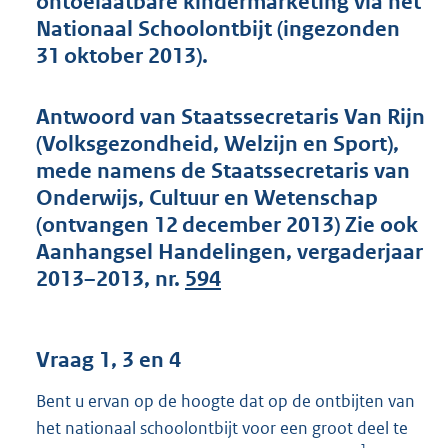
ontoelaatbare kindermarketing via het
t
Nationaal Schoolontbijt (ingezonden
t
e
31 oktober 2013).
:
4
2
Antwoord van Staatssecretaris Van Rijn
K
(Volksgezondheid, Welzijn en Sport),
b
mede namens de Staatssecretaris van
Onderwijs, Cultuur en Wetenschap
(ontvangen 12 december 2013) Zie ook
Aanhangsel Handelingen, vergaderjaar
2013–2013, nr.
594
Vraag 1, 3 en 4
Bent u ervan op de hoogte dat op de ontbijten van
het nationaal schoolontbijt voor een groot deel te