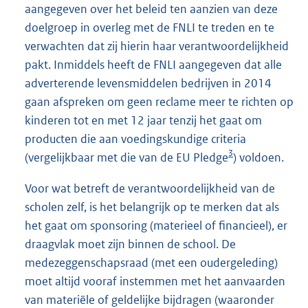
aangegeven over het beleid ten aanzien van deze
e
doelgroep in overleg met de FNLI te treden en te
r
verwachten dat zij hierin haar verantwoordelijkheid
n
pakt. Inmiddels heeft de FNLI aangegeven dat alle
e
adverterende levensmiddelen bedrijven in 2014
l
gaan afspreken om geen reclame meer te richten op
i
kinderen tot en met 12 jaar tenzij het gaat om
n
producten die aan voedingskundige criteria
k
3
(vergelijkbaar met die van de EU Pledge
:
) voldoen.
Voor wat betreft de verantwoordelijkheid van de
scholen zelf, is het belangrijk op te merken dat als
het gaat om sponsoring (materieel of financieel), er
draagvlak moet zijn binnen de school. De
medezeggenschapsraad (met een oudergeleding)
moet altijd vooraf instemmen met het aanvaarden
van materiële of geldelijke bijdragen (waaronder