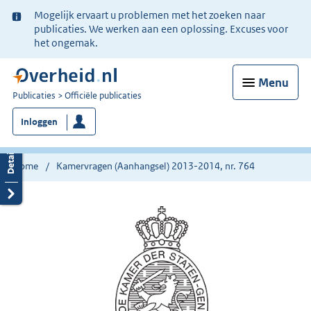
Ter
Mogelijk ervaart u problemen met het zoeken naar
informatie:
publicaties. We werken aan een oplossing. Excuses voor
het ongemak.
Menu
U
Publicaties
Officiële publicaties
bent
Inloggen
nu
hier:
Home
Kamervragen (Aanhangsel) 2013-2014, nr. 764