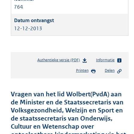
764
12-12-2013
Authentieke versie (PDF)
b
Informatie
e
Printen
Delen
s
t
a
n
Vragen van het lid Wolbert(PvdA) aan
d
de Minister en de Staatssecretaris van
s
Volksgezondheid, Welzijn en Sport en
g
r
de staatssecretaris van Onderwijs,
o
Cultuur en Wetenschap over
o