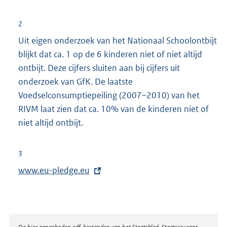
2
Uit eigen onderzoek van het Nationaal Schoolontbijt
blijkt dat ca. 1 op de 6 kinderen niet of niet altijd
ontbijt. Deze cijfers sluiten aan bij cijfers uit
onderzoek van GfK. De laatste
Voedselconsumptiepeiling (2007–2010) van het
RIVM laat zien dat ca. 10% van de kinderen niet of
niet altijd ontbijt.
3
E
www.eu-pledge.eu
x
t
e
r