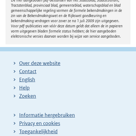
Disclaimer
De hier aangeboden pdf-bestanden van het Staatsblad, Staatscourant,
Tractatenblad, provinciaal blad, gemeenteblad, waterschapsblad en blad
n
gemeenschappelijke regeling vormen de formele bekendmakingen in de
e
zin van de Bekendmakingswet en de Rijkswet goedkeuring en
bekendmaking verdragen voor zover ze na 1 juli 2009 zijn uitgegeven.
l
Voor pdf-publicaties van vóór deze datum geldt dat alleen de in papieren
i
vorm uitgegeven bladen formele status hebben; de hier aangeboden
elektronische versies daarvan worden bij wijze van service aangeboden.
n
k
:
Over deze website
Contact
English
Help
Zoeken
Informatie hergebruiken
Privacy en cookies
Toegankelijkheid