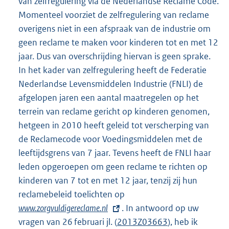
van zelfregulering via de Nederlandse Reclame Code.
Momenteel voorziet de zelfregulering van reclame
overigens niet in een afspraak van de industrie om
geen reclame te maken voor kinderen tot en met 12
jaar. Dus van overschrijding hiervan is geen sprake.
In het kader van zelfregulering heeft de Federatie
Nederlandse Levensmiddelen Industrie (FNLI) de
afgelopen jaren een aantal maatregelen op het
terrein van reclame gericht op kinderen genomen,
hetgeen in 2010 heeft geleid tot verscherping van
de Reclamecode voor Voedingsmiddelen met de
leeftijdsgrens van 7 jaar. Tevens heeft de FNLI haar
leden opgeroepen om geen reclame te richten op
kinderen van 7 tot en met 12 jaar, tenzij zij hun
reclamebeleid toelichten op
E
www.zorgvuldigereclame.nl
. In antwoord op uw
x
vragen van 26 februari jl. (
2013Z03663
t
), heb ik