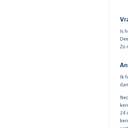
Vr
Is 
Dee
Zo 
An
Ik 
dan
Ned
ker
24 
ker