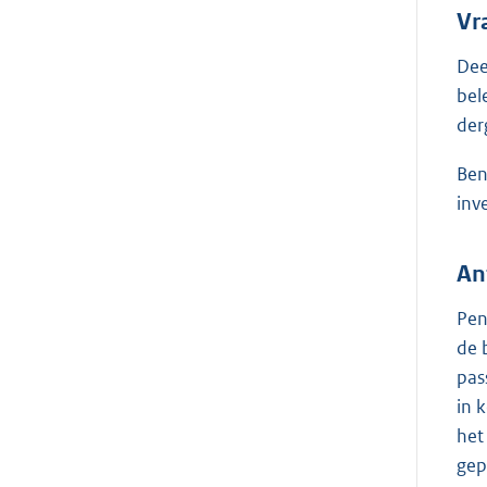
Vr
Dee
bel
der
Ben
inv
An
Pen
de 
pas
in 
het
gep