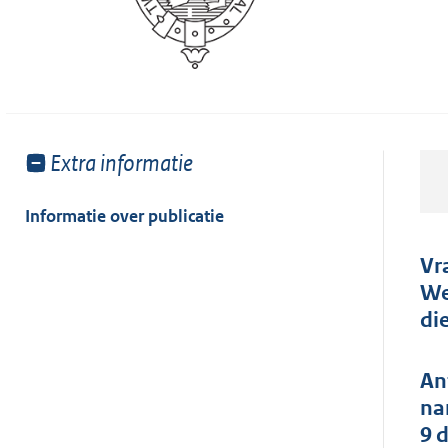
Toon
Extra informatie
meer
van:
Informatie over publicatie
Vr
We
di
An
na
9 