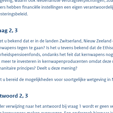
geving, waarin ook Nederlandse verdragsverplichtingen, zoals
ers hebben financiële instellingen een eigen verantwoordeli
esteringsbeleid.
aag 2, 3
het u bekend dat er in de landen Zwitserland, Nieuw Zeeland 
nwapens tegen te gaan? Is het u tevens bekend dat de Ethis
rheidspensioenfonds, ondanks het feit dat kernwapens nog ni
t meer te investeren in kernwapenproducenten omdat deze na
anitaire principes? Deelt u deze mening?
t u bereid de mogelijkheden voor soortgelijke wetgeving i
twoord 2, 3
er verwijzing naar het antwoord bij vraag 1 wordt er geen v