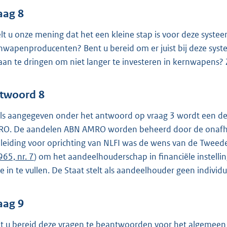
aag 8
lt u onze mening dat het een kleine stap is voor deze syste
nwapenproducenten? Bent u bereid om er juist bij deze syst
aan te dringen om niet langer te investeren in kernwapens?
twoord 8
ls aangegeven onder het antwoord op vraag 3 wordt een der
O. De aandelen ABN AMRO worden beheerd door de onafhanke
leiding voor oprichting van NLFI was de wens van de Tweed
965, nr. 7
) om het aandeelhouderschap in financiële instellin
ze in te vullen. De Staat stelt als aandeelhouder geen individu
aag 9
t u bereid deze vragen te beantwoorden voor het algemee