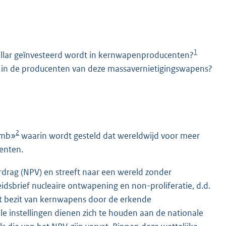
1
dollar geïnvesteerd wordt in kernwapenproducenten?
ren in de producenten van deze massavernietigingswapens?
K
2
omb»
waarin wordt gesteld dat wereldwijd voor meer
enten.
erdrag (NPV) en streeft naar een wereld zonder
idsbrief nucleaire ontwapening en non-proliferatie, d.d.
et bezit van kernwapens door de erkende
e instellingen dienen zich te houden aan de nationale