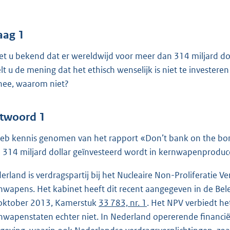
o
o
t
aag 1
t
het u bekend dat er wereldwijd voor meer dan 314 miljard 
e
lt u de mening dat het ethisch wenselijk is niet te investe
:
nee, waarom niet?
4
4
twoord 1
b
heb kennis genomen van het rapport «Don’t bank on the b
 314 miljard dollar geïnvesteerd wordt in kernwapenproduc
erland is verdragspartij bij het Nucleaire Non-Proliferatie V
nwapens. Het kabinet heeft dit recent aangegeven in de Bele
oktober 2013, Kamerstuk
33 783, nr. 1
. Het NPV verbiedt h
nwapenstaten echter niet. In Nederland opererende financiël