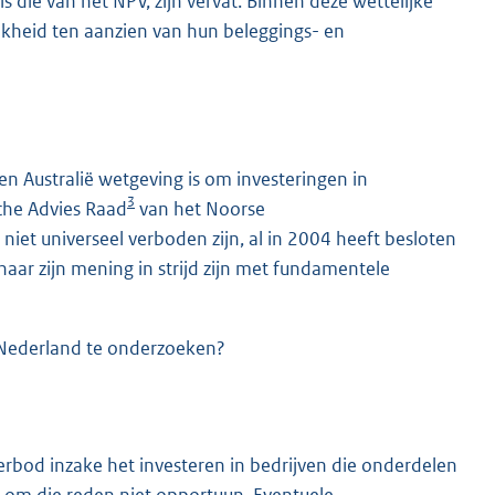
 die van het NPV, zijn vervat. Binnen deze wettelijke
jkheid ten aanzien van hun beleggings- en
en Australië wetgeving is om investeringen in
3
che Advies Raad
van het Noorse
et universeel verboden zijn, al in 2004 heeft besloten
ar zijn mening in strijd zijn met fundamentele
n Nederland te onderzoeken?
erbod inzake het investeren in bedrijven die onderdelen