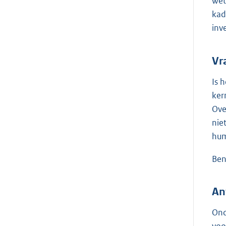
wet
kad
inv
Vr
Is 
ker
Ove
nie
hum
Ben
An
Ond