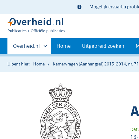
Ter
Mogelijk ervaart u prob
informatie:
U
Publicaties
Officiële publicaties
bent
Primaire
nu
Andere
Overheid.nl
Home
Uitgebreid zoeken
M
hier:
sites
navigatie
binnen
U bent hier:
Home
Kamervragen (Aanhangsel) 2013-2014, nr. 7
A
Dat
16