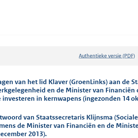
Authentieke versie (PDF)
b
e
s
t
agen van het lid Klaver (GroenLinks) aan de S
a
rkgelegenheid en de Minister van Financiën o
n
e investeren in kernwapens (ingezonden 14 ok
d
s
twoord van Staatssecretaris Klijnsma (Socia
g
mens de Minister van Financiën en de Minist
r
december 2013).