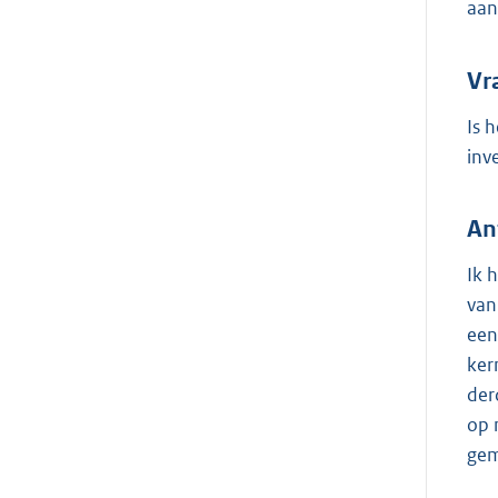
aan
Vr
Is 
inv
An
Ik 
van
een
ker
der
op 
gem