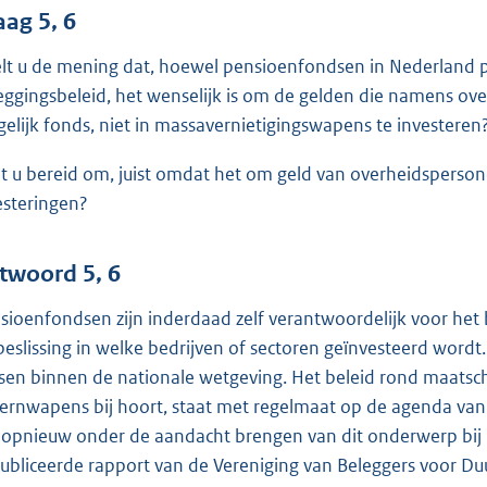
aag 5, 6
lt u de mening dat, hoewel pensioenfondsen in Nederland pr
eggingsbeleid, het wenselijk is om de gelden die namens ov
gelijk fonds, niet in massavernietigingswapens te investeren
t u bereid om, juist omdat het om geld van overheidspersone
esteringen?
twoord 5, 6
sioenfondsen zijn inderdaad zelf verantwoordelijk voor het
beslissing in welke bedrijven of sectoren geïnvesteerd word
sen binnen de nationale wetgeving. Het beleid rond maatsc
kernwapens bij hoort, staat met regelmaat op de agenda va
 opnieuw onder de aandacht brengen van dit onderwerp bij 
ubliceerde rapport van de Vereniging van Beleggers voor 