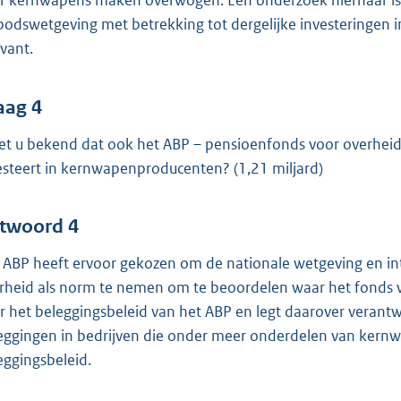
r kernwapens maken overwogen. Een onderzoek hiernaar is 
bodswetgeving met betrekking tot dergelijke investeringen 
evant.
aag 4
het u bekend dat ook het ABP – pensioenfonds voor overheid
esteert in kernwapenproducenten? (1,21 miljard)
twoord 4
 ABP heeft ervoor gekozen om de nationale wetgeving en in
rheid als norm te nemen om te beoordelen waar het fonds we
r het beleggingsbeleid van het ABP en legt daarover verant
eggingen in bedrijven die onder meer onderdelen van kernwa
eggingsbeleid.