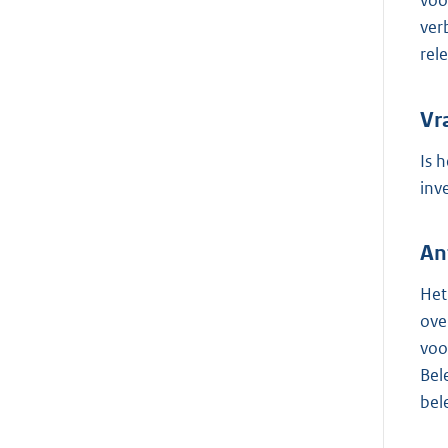
voo
ver
rel
Vr
Is 
inv
An
Het
ove
voo
Bel
bel