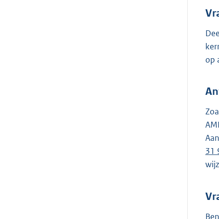
Vr
Dee
ker
op 
An
Zoa
AMR
Aan
31 
wij
Vr
Ben