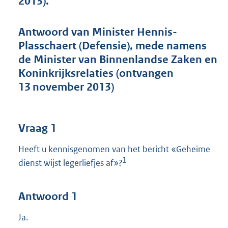
2013).
t
t
e
Antwoord van Minister Hennis-
:
Plasschaert (Defensie), mede namens
4
5
de Minister van Binnenlandse Zaken en
K
Koninkrijksrelaties (ontvangen
b
13 november 2013)
Vraag 1
Heeft u kennisgenomen van het bericht «Geheime
1
dienst wijst legerliefjes af»?
Antwoord 1
Ja.