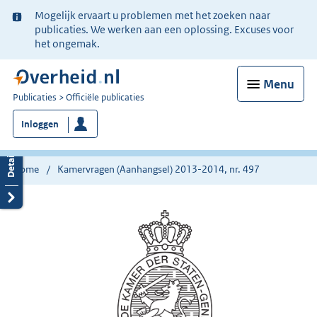
Ter
Mogelijk ervaart u problemen met het zoeken naar
informatie:
publicaties. We werken aan een oplossing. Excuses voor
het ongemak.
Menu
U
Publicaties
Officiële publicaties
bent
Inloggen
nu
hier:
Home
Kamervragen (Aanhangsel) 2013-2014, nr. 497