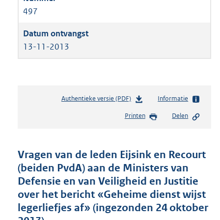
497
13-11-2013
Authentieke versie (PDF)
b
Informatie
e
Printen
Delen
s
t
a
n
Vragen van de leden Eijsink en Recourt
d
(beiden PvdA) aan de Ministers van
s
Defensie en van Veiligheid en Justitie
g
r
over het bericht «Geheime dienst wijst
o
legerliefjes af» (ingezonden 24 oktober
o