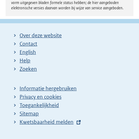
vorm uitgegeven bladen formele status hebben; de hier aangeboden
elektronische versies daarvan worden bij wijze van service aangeboden.
Over deze website
Contact
English
Help
Zoeken
Informatie hergebruiken
Privacy en cookies
Toegankelijkheid
Sitemap
E
Kwetsbaarheid melden
x
t