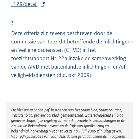
x
-129/detail
t
e
3
r
Deze criteria zijn tevens beschreven door de
n
Commissie van Toezicht betreffende de Inlichtingen-
e
en Veiligheidsdiensten (CTIVD) in het
l
toezichtsrapport Nr. 22a inzake de samenwerking
i
van de AIVD met buitenlandse inlichtingen- en/of
n
veiligheidsdiensten (d.d. okt 2009).
k
:
Disclaimer
De hier aangeboden pdf-bestanden van het Staatsblad, Staatscourant,
Tractatenblad, provinciaal blad, gemeenteblad, waterschapsblad en blad
gemeenschappelijke regeling vormen de formele bekendmakingen in de
zin van de Bekendmakingswet en de Rijkswet goedkeuring en
bekendmaking verdragen voor zover ze na 1 juli 2009 zijn uitgegeven.
Voor pdf-publicaties van vóór deze datum geldt dat alleen de in papieren