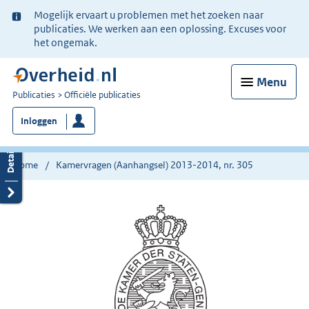
Ter
Mogelijk ervaart u problemen met het zoeken naar
informatie:
publicaties. We werken aan een oplossing. Excuses voor
het ongemak.
Menu
U
Publicaties
Officiële publicaties
bent
Inloggen
nu
hier:
Home
Kamervragen (Aanhangsel) 2013-2014, nr. 305