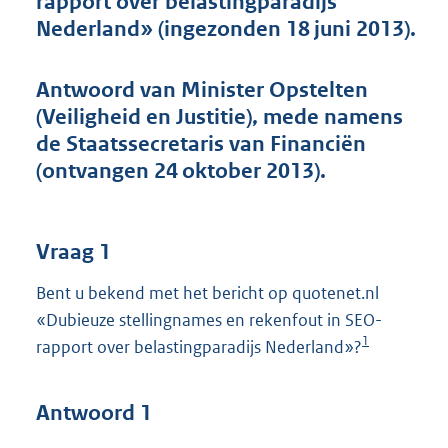
rapport over belastingparadijs
t
Nederland» (ingezonden 18 juni 2013).
t
e
:
Antwoord van Minister Opstelten
4
8
(Veiligheid en Justitie), mede namens
K
de Staatssecretaris van Financiën
b
(ontvangen 24 oktober 2013).
Vraag 1
Bent u bekend met het bericht op quotenet.nl
«Dubieuze stellingnames en rekenfout in SEO-
1
rapport over belastingparadijs Nederland»?
Antwoord 1