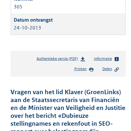
305
24-10-2013
Authentieke versie (PDF)
b
Informatie
e
Printen
Delen
s
t
a
n
Vragen van het lid Klaver (GroenLinks)
d
aan de Staatssecretaris van Financiën
s
en de Minister van Veiligheid en Justitie
g
r
over het bericht «Dubieuze
o
stellingnames en rekenfout in SEO-
o