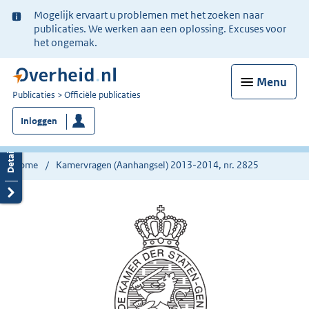
Ter
Mogelijk ervaart u problemen met het zoeken naar
informatie:
publicaties. We werken aan een oplossing. Excuses voor
het ongemak.
Menu
U
Publicaties
Officiële publicaties
bent
Inloggen
nu
hier:
Home
Kamervragen (Aanhangsel) 2013-2014, nr. 2825