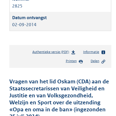
2825
02-09-2014
Authentieke versie (PDF)
b
Informatie
e
Printen
Delen
s
t
a
n
Vragen van het lid Oskam (CDA) aan de
d
Staatssecretarissen van Veiligheid en
s
Justitie en van Volksgezondheid,
g
r
Welzijn en Sport over de uitzending
o
«Opa en oma in de ban» (ingezonden
o