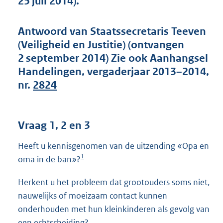
25 juli 2014).
t
t
e
Antwoord van Staatssecretaris Teeven
:
(Veiligheid en Justitie) (ontvangen
4
3
2 september 2014) Zie ook Aanhangsel
K
Handelingen, vergaderjaar 2013–2014,
b
nr.
2824
Vraag 1, 2 en 3
Heeft u kennisgenomen van de uitzending «Opa en
1
oma in de ban»?
Herkent u het probleem dat grootouders soms niet,
nauwelijks of moeizaam contact kunnen
onderhouden met hun kleinkinderen als gevolg van
een echtscheiding?