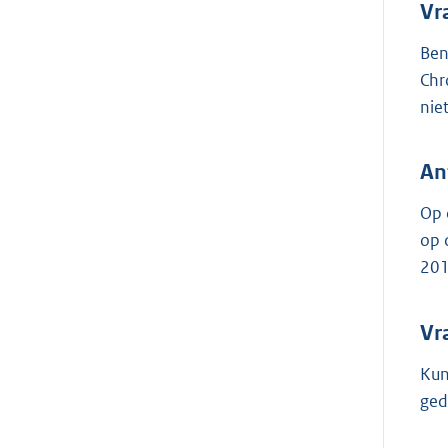
Vr
Ben
Chr
nie
An
Op 
op
201
Vr
Kun
ged