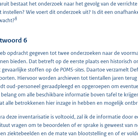
ruit bestaat het onderzoek naar het gevolg van de verricht
t instellen? Wie voert dit onderzoek uit? Is dit een onafha
4
wacht?
twoord 6
heb opdracht gegeven tot twee onderzoeken naar de voorm
nen bieden. Dat betreft op de eerste plaats een historisch 
 gevaarlijke stoffen op de
POMS-sites
. Daartoe verzamelt Def
porten. Hiervoor worden archieven tot tientallen jaren teru
dt oud-personeel geraadpleegd en opgeroepen om eventuele i
 belang om alle beschikbare informatie boven tafel te krijgen
at alle betrokkenen hier inzage in hebben en mogelijk ont
ra deze inventarisatie is voltooid, zal ik de informatie door e
tituut vragen om te beoordelen of er sprake is geweest van 
sen ziektebeelden en de mate van blootstelling en of er vo