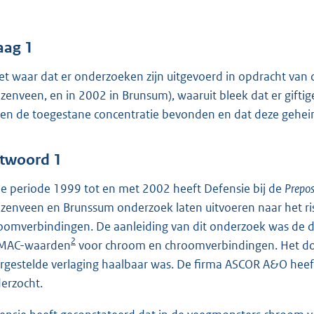
o
o
t
aag 1
t
het waar dat er onderzoeken zijn uitgevoerd in opdracht van 
e
ezenveen, en in 2002 in Brunsum), waaruit bleek dat er gifti
:
en de toegestane concentratie bevonden en dat deze geheim
5
2
twoord 1
b
de periode 1999 tot en met 2002 heeft Defensie bij de
Prepos
ezenveen en Brunssum onderzoek laten uitvoeren naar het ri
oomverbindingen. De aanleiding van dit onderzoek was de d
2
MAC-waarden
voor chroom en chroomverbindingen. Het doel
rgestelde verlaging haalbaar was. De firma ASCOR A&O heeft
erzocht.