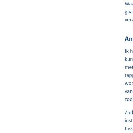
Waa
gaa
ver
An
Ik 
kun
met
rap
wor
van
zod
Zod
ins
tus