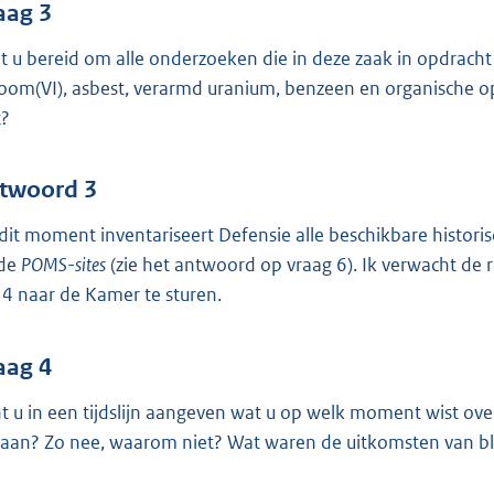
aag 3
t u bereid om alle onderzoeken die in deze zaak in opdracht 
oom(VI), asbest, verarmd uranium, benzeen en organische 
t?
twoord 3
dit moment inventariseert Defensie alle beschikbare historisc
 de
POMS-sites
(zie het antwoord op vraag 6). Ik verwacht de r
4 naar de Kamer te sturen.
aag 4
t u in een tijdslijn aangeven wat u op welk moment wist over
aan? Zo nee, waarom niet? Wat waren de uitkomsten van bl