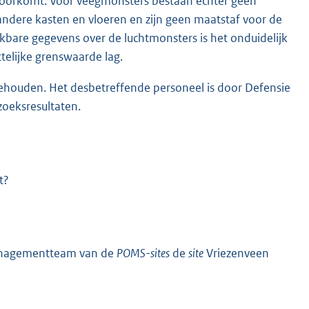
voorkomt. Voor veegmonsters bestaan echter geen
andere kasten en vloeren en zijn geen maatstaf voor de
hikbare gegevens over de luchtmonsters is het onduidelijk
telijke grenswaarde lag.
ehouden. Het desbetreffende personeel is door Defensie
oeksresultaten.
t?
 managementteam van de
POMS-sites
de
site
Vriezenveen