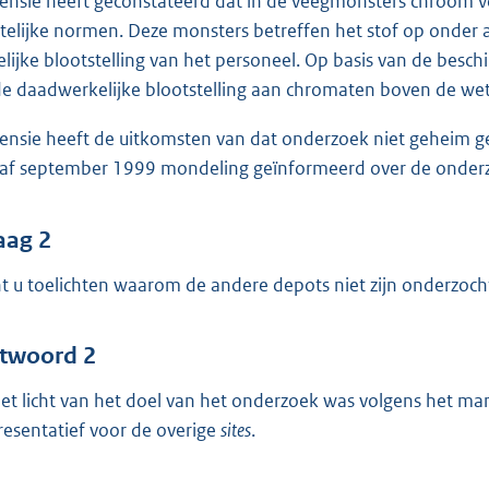
ensie heeft geconstateerd dat in de veegmonsters chroom 
telijke normen. Deze monsters betreffen het stof op onder 
telijke blootstelling van het personeel. Op basis van de besc
de daadwerkelijke blootstelling aan chromaten boven de wet
ensie heeft de uitkomsten van dat onderzoek niet geheim g
af september 1999 mondeling geïnformeerd over de onderz
aag 2
t u toelichten waarom de andere depots niet zijn onderzoch
twoord 2
het licht van het doel van het onderzoek was volgens het
resentatief voor de overige
sites
.