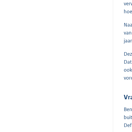
ver
hoe
Naa
van
jaa
Dez
Dat
ook
vor
Vr
Ben
bui
Def