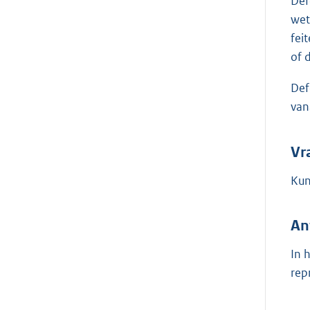
Def
wet
fei
of 
Def
van
Vr
Kun
An
In 
rep