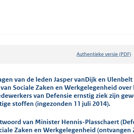
Authentieke versie (PDF)
b
e
s
t
agen van de leden Jasper vanDijk en Ulenbelt 
a
 van Sociale Zaken en Werkgelegenheid over h
n
dewerkers van Defensie ernstig ziek zijn gew
d
ftige stoffen (ingezonden 11 juli 2014).
s
g
twoord van Minister Hennis-Plasschaert (Def
r
ciale Zaken en Werkgelegenheid (ontvangen 2