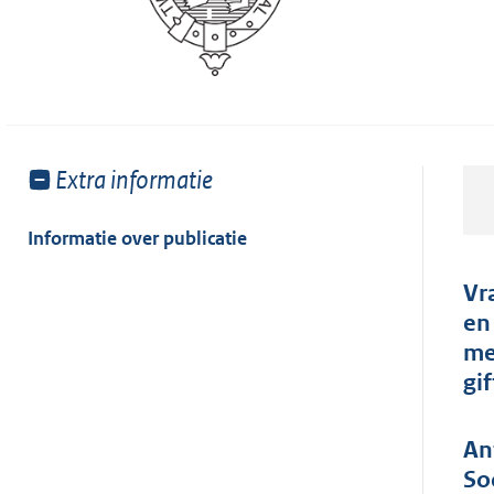
Toon
Extra informatie
meer
van:
Informatie over publicatie
Vr
en
me
gi
An
So