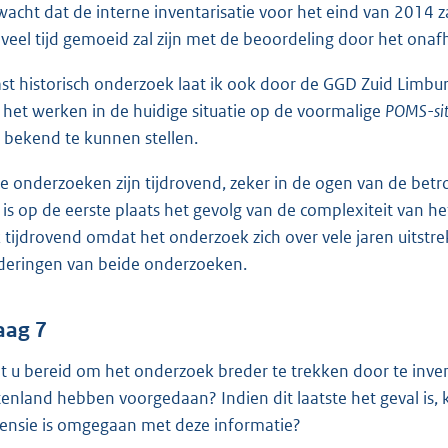
wacht dat de interne inventarisatie voor het eind van 2014 za
veel tijd gemoeid zal zijn met de beoordeling door het onafha
st historisch onderzoek laat ik ook door de GGD Zuid Limbu
 het werken in de huidige situatie op de voormalige
POMS-sit
r bekend te kunnen stellen.
e onderzoeken zijn tijdrovend, zeker in de ogen van de be
 is op de eerste plaats het gevolg van de complexiteit van h
 tijdrovend omdat het onderzoek zich over vele jaren uitstr
deringen van beide onderzoeken.
aag 7
t u bereid om het onderzoek breder te trekken door te invent
tenland hebben voorgedaan? Indien dit laatste het geval is,
ensie is omgegaan met deze informatie?