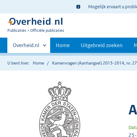
Ter
Mogelijk ervaart u prob
informatie:
U
Publicaties
Officiële publicaties
bent
Primaire
nu
Andere
Overheid.nl
Home
Uitgebreid zoeken
M
hier:
sites
navigatie
binnen
U bent hier:
Home
Kamervragen (Aanhangsel) 2013-2014, nr. 2
A
Dat
25-