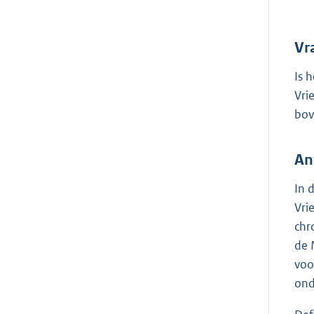
Vr
Is 
Vri
bov
An
In 
Vri
chr
de 
voo
ond