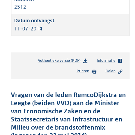
2512
11-07-2014
Authentieke versie (PDF)
b
Informatie
e
Printen
Delen
s
t
a
n
Vragen van de leden RemcoDijkstra en
d
Leegte (beiden VVD) aan de Minister
s
van Economische Zaken en de
g
r
Staatssecretaris van Infrastructuur en
o
Milieu over de brandstoffenmix
o