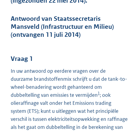
(ingezonden 22 mei 2014).
t
t
e
Antwoord van Staatssecretaris
:
Mansveld (Infrastructuur en Milieu)
4
0
(ontvangen 11 juli 2014)
K
b
Vraag 1
In uw antwoord op eerdere vragen over de
duurzame brandstoffenmix schrijft u dat de tank-to-
wheel-benadering wordt gehanteerd om
1
dubbeltelling van emissies te vermijden
; ook
olieraffinage valt onder het Emissions trading
system (ETS); kunt u uitleggen wat het principiële
verschil is tussen elektriciteitsopwekking en raffinage
als het gaat om dubbeltelling in de berekening van