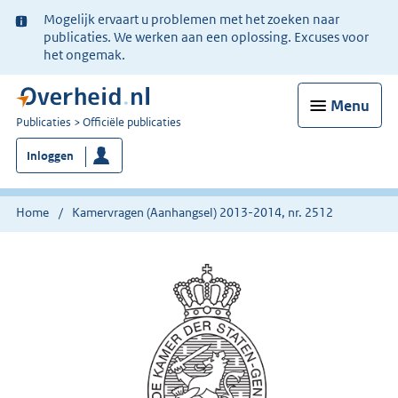
Ter
Mogelijk ervaart u problemen met het zoeken naar
informatie:
publicaties. We werken aan een oplossing. Excuses voor
het ongemak.
Menu
U
Publicaties
Officiële publicaties
bent
Inloggen
nu
hier:
Home
Kamervragen (Aanhangsel) 2013-2014, nr. 2512