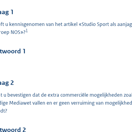
o
o
aag 1
t
ft u kennisgenomen van het artikel «Studio Sport als aanjag
t
1
roep NOS»?
e
:
4
twoord 1
4
b
aag 2
t u bevestigen dat de extra commerciële mogelijkheden zo
dige Mediawet vallen en er geen verruiming van mogelijkh
dt?
twoord 2