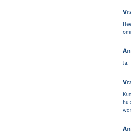
Vr
Hee
om
An
Ja.
Vr
Kun
hui
wor
An