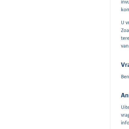
inv
kom
U v
Zoa
ter
van
Vr
Ben
An
Uit
vra
inf