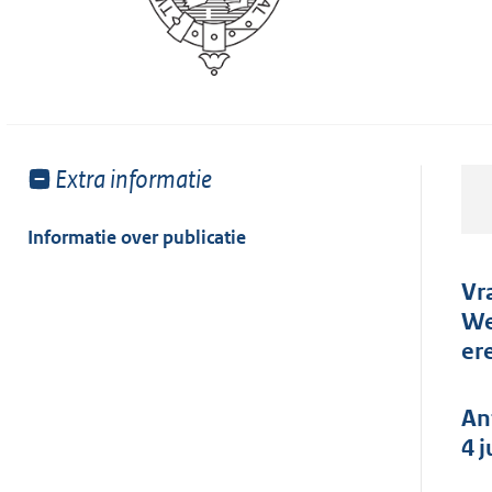
Toon
Extra informatie
meer
van:
Informatie over publicatie
Vr
We
er
An
4 