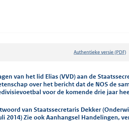
Authentieke versie (PDF)
b
e
s
t
agen van het lid Elias (VVD) aan de Staatssecr
a
tenschap over het bericht dat de NOS de sam
n
edivisievoetbal voor de komende drie jaar he
d
s
twoord van Staatssecretaris Dekker (Onderwi
g
juli 2014) Zie ook Aanhangsel Handelingen, ve
r