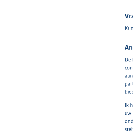
Vr
Kun
An
De 
con
aan
par
bie
Ik 
uw 
ond
ste