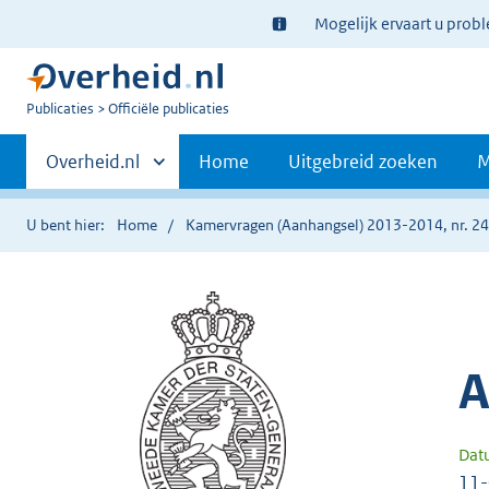
Ter
Mogelijk ervaart u prob
informatie:
U
Publicaties
Officiële publicaties
bent
Primaire
nu
Andere
Overheid.nl
Home
Uitgebreid zoeken
M
hier:
sites
navigatie
binnen
U bent hier:
Home
Kamervragen (Aanhangsel) 2013-2014, nr. 2
A
Dat
11