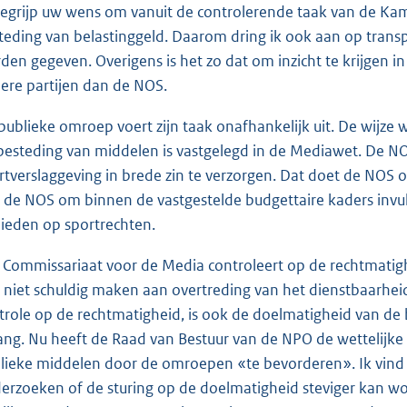
begrijp uw wens om vanuit de controlerende taak van de Kam
teding van belastinggeld. Daarom dring ik ook aan op trans
den gegeven. Overigens is het zo dat om inzicht te krijgen in
ere partijen dan de NOS.
publieke omroep voert zijn taak onafhankelijk uit. De wijz
besteding van middelen is vastgelegd in de Mediawet. De NO
rtverslaggeving in brede zin te verzorgen. Dat doet de NOS op
 de NOS om binnen de vastgestelde budgettaire kaders invul
bieden op sportrechten.
 Commissariaat voor de Media controleert op de rechtmatigh
h niet schuldig maken aan overtreding van het dienstbaarhe
trole op de rechtmatigheid, is ook de doelmatigheid van de 
ang. Nu heeft de Raad van Bestuur van de NPO de wettelijk
lieke middelen door de omroepen «te bevorderen». Ik vind 
erzoeken of de sturing op de doelmatigheid steviger kan w