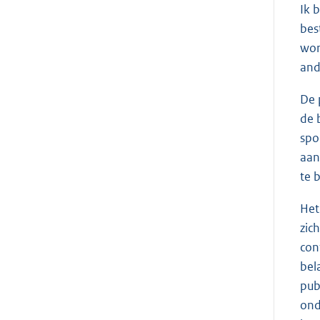
Ik 
bes
wor
and
De 
de 
spo
aan
te 
Het
zic
con
bel
pub
ond