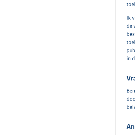
toe
Ik 
de 
bes
toe
pub
in 
Vr
Ben
doo
bel
An