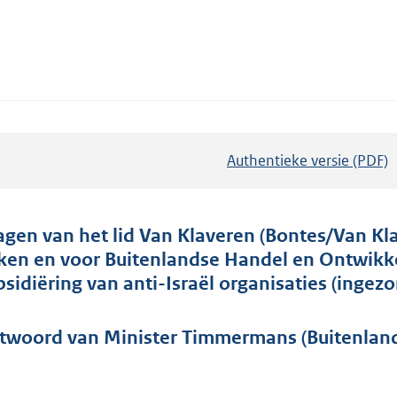
Authentieke versie (PDF)
b
e
s
t
agen van het lid Van Klaveren (Bontes/Van Kl
a
ken en voor Buitenlandse Handel en Ontwik
n
bsidiëring van anti-Israël organisaties (ingez
d
s
twoord van Minister Timmermans (Buitenlands
g
r