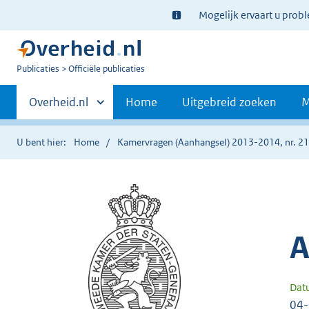
Ter
Mogelijk ervaart u prob
informatie:
U
Publicaties
Officiële publicaties
bent
Primaire
nu
Andere
Overheid.nl
Home
Uitgebreid zoeken
M
hier:
sites
navigatie
binnen
U bent hier:
Home
Kamervragen (Aanhangsel) 2013-2014, nr. 2
A
Dat
04