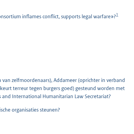
1
nsortium inflames conflict, supports legal warfare»?
K
jken van zelfmoordenaars), Addameer (oprichter in verband
 (keurt terreur tegen burgers goed) gesteund worden met
s and International Humanitarian Law Secretariat?
lische organisaties steunen?