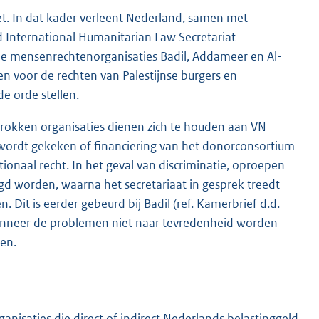
et. In dat kader verleent Nederland, samen met
International Humanitarian Law Secretariat
de mensenrechtenorganisaties Badil, Addameer en Al-
en voor de rechten van Palestijnse burgers en
de orde stellen.
etrokken organisaties dienen zich te houden aan VN-
 wordt gekeken of financiering van het donorconsortium
nationaal recht. In het geval van discriminatie, oproepen
gd worden, waarna het secretariaat in gesprek treedt
Dit is eerder gebeurd bij Badil (ref. Kamerbrief d.d.
anneer de problemen niet naar tevredenheid worden
ten.
anisaties die direct of indirect Nederlands belastinggeld