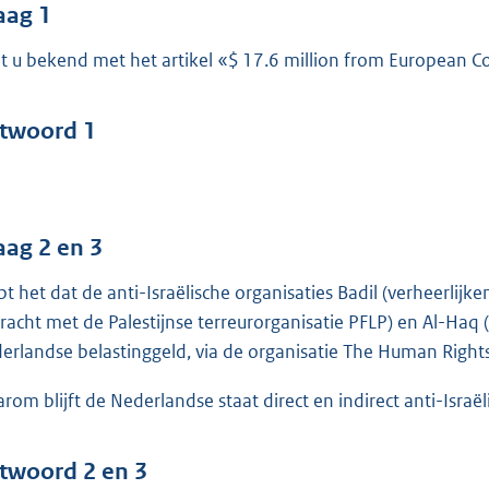
o
aag 1
o
t u bekend met het artikel «$ 17.6 million from European Co
t
t
e
twoord 1
:
3
9
aag 2 en 3
b
pt het dat de anti-Israëlische organisaties Badil (verheerli
racht met de Palestijnse terreurorganisatie PFLP) en Al-Haq
erlandse belastinggeld, via de organisatie The Human Right
rom blijft de Nederlandse staat direct en indirect anti-Israë
twoord 2 en 3