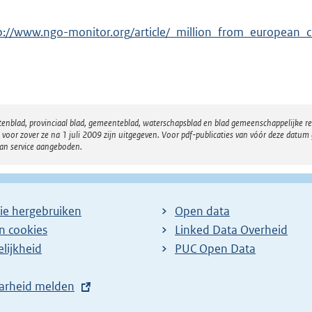
p://www.ngo-monitor.org/article/_million_from_european_c
atenblad, provinciaal blad, gemeenteblad, waterschapsblad en blad gemeenschappelijke 
 zover ze na 1 juli 2009 zijn uitgegeven. Voor pdf-publicaties van vóór deze datum g
van service aangeboden.
ie hergebruiken
Open data
en cookies
Linked Data Overheid
lijkheid
PUC Open Data
arheid melden