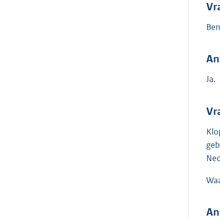
Vr
Ben
An
Ja.
Vr
Klo
geb
Ned
Waa
An