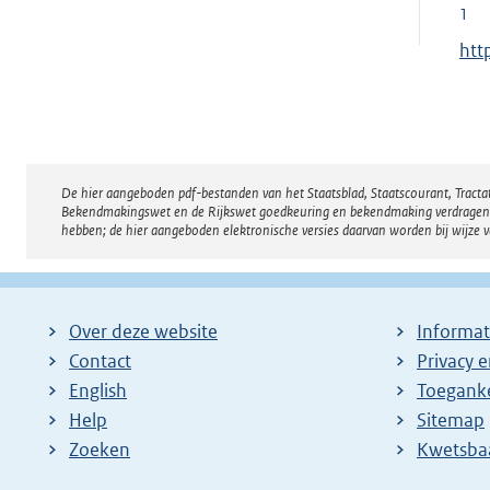
1
E
htt
x
t
e
r
De hier aangeboden pdf-bestanden van het Staatsblad, Staatscourant, Tract
Disclaimer
n
Bekendmakingswet en de Rijkswet goedkeuring en bekendmaking verdragen voor
e
hebben; de hier aangeboden elektronische versies daarvan worden bij wijze 
l
i
n
Over deze website
Informat
k
Contact
Privacy 
:
English
Toeganke
Help
Sitemap
Zoeken
E
Kwetsba
x