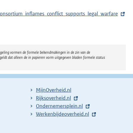
onsortium_inflames_conflict_supports_legal_warfare
regeling vormen de formele bekendmakingen in de zin van de
eldt dat alleen de in papieren vorm uitgegeven bladen formele status
MijnOverheid.nl
E
Rijksoverheid.nl
x
E
Ondernemersplein.nl
t
x
E
Werkenbijdeoverheid.nl
e
t
x
r
e
t