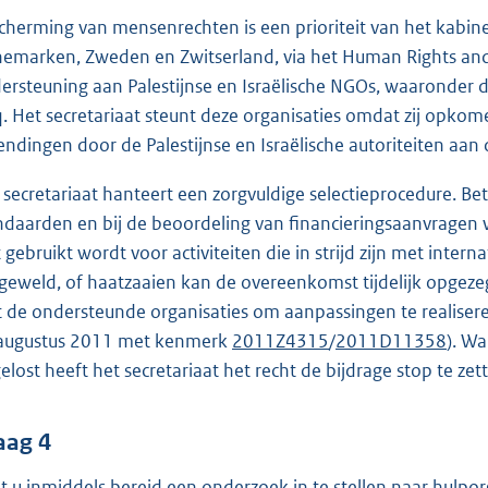
cherming van mensenrechten is een prioriteit van het kabin
emarken, Zweden en Zwitserland, via het Human Rights and 
ersteuning aan Palestijnse en Israëlische NGOs, waaronder 
. Het secretariaat steunt deze organisaties omdat zij opkom
endingen door de Palestijnse en Israëlische autoriteiten aan 
 secretariaat hanteert een zorgvuldige selectieprocedure. B
ndaarden en bij de beoordeling van financieringsaanvragen
t gebruikt wordt voor activiteiten die in strijd zijn met inter
 geweld, of haatzaaien kan de overeenkomst tijdelijk opgeze
 de ondersteunde organisaties om aanpassingen te realiseren. 
augustus 2011 met kenmerk
2011Z4315
/
2011D11358
). W
elost heeft het secretariaat het recht de bijdrage stop te zet
aag 4
t u inmiddels bereid een onderzoek in te stellen naar hulporg