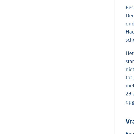
Bes
Den
ond
Haq
sch
Het
sta
nie
tot
met
23 
opg
Vr
Ben