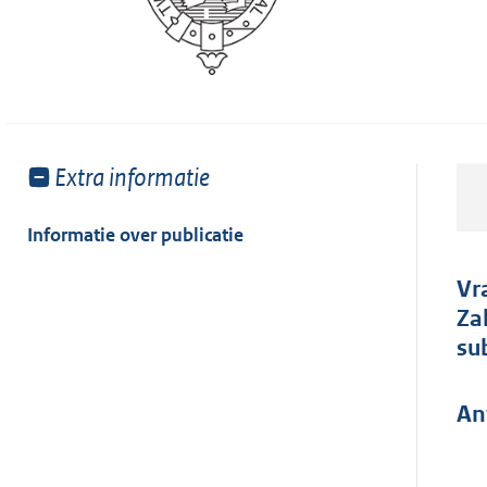
Toon
Extra informatie
meer
van:
Informatie over publicatie
Vr
Za
su
An