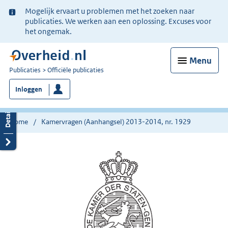
Ter
Mogelijk ervaart u problemen met het zoeken naar
informatie:
publicaties. We werken aan een oplossing. Excuses voor
het ongemak.
Menu
U
Publicaties
Officiële publicaties
bent
Inloggen
nu
hier:
Home
Kamervragen (Aanhangsel) 2013-2014, nr. 1929