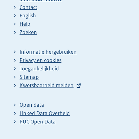
Contact
English
Help
Zoeken
Informatie hergebruiken
Privacy en cookies
Toegankelijkheid
Sitemap
E
Kwetsbaarheid melden
x
t
Open data
e
Linked Data Overheid
r
PUC Open Data
n
e