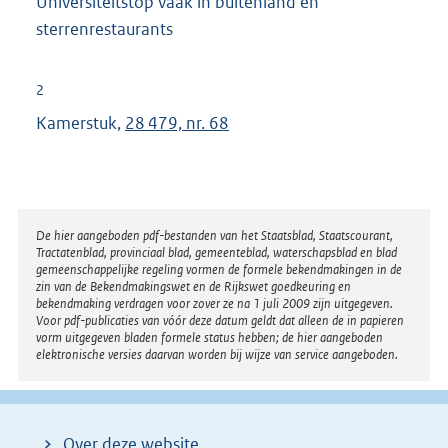
Universiteitstop vaak in buitenland en
sterrenrestaurants
2
Kamerstuk,
28 479, nr. 68
Disclaimer
De hier aangeboden pdf-bestanden van het Staatsblad, Staatscourant,
Tractatenblad, provinciaal blad, gemeenteblad, waterschapsblad en blad
gemeenschappelijke regeling vormen de formele bekendmakingen in de
zin van de Bekendmakingswet en de Rijkswet goedkeuring en
bekendmaking verdragen voor zover ze na 1 juli 2009 zijn uitgegeven.
Voor pdf-publicaties van vóór deze datum geldt dat alleen de in papieren
vorm uitgegeven bladen formele status hebben; de hier aangeboden
elektronische versies daarvan worden bij wijze van service aangeboden.
Over deze website