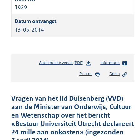
1929
13-05-2014
Authentieke versie (PDF)
b
Informatie
e
Printen
Delen
s
t
a
n
Vragen van het lid Duisenberg (VVD)
d
aan de Minister van Onderwijs, Cultuur
s
en Wetenschap over het bericht
g
r
«Bestuur Universiteit Utrecht declareert
o
24 mille aan onkosten» (ingezonden
o