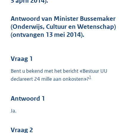
3 april 2014).
t
t
e
Antwoord van Minister Bussemaker
:
(Onderwijs, Cultuur en Wetenschap)
4
0
(ontvangen 13 mei 2014).
K
b
Vraag 1
Bent u bekend met het bericht «Bestuur UU
1
declareert 24 mille aan onkosten»?
Antwoord 1
Ja.
Vraag 2