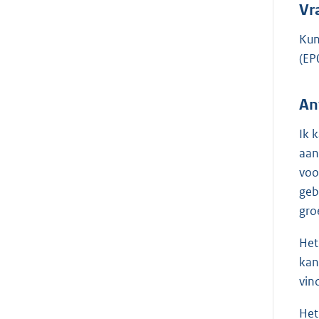
Vr
Kun
(EP
An
Ik 
aan
voo
geb
gro
Het
kan
vin
Het