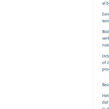
al 
Een
wor
Bio
ver
nat
Oct
of 
pro
Besc
Het
dat