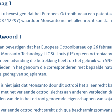
o
aag 1
o
t u bevestigen dat het Europees Octrooibureau een patent
t
08742297) waardoor Monsanto nu het alleenrecht kan claim
t
e
:
twoord 1
6
kan bevestigen dat het Europees Octrooibureau op 26 febru
6
 Monsanto Technology LLC St. Louis (US) op een octrooia
r een uitvinding die betrekking heeft op het gebruik van SN
b
ieden in het genoom die corresponderen met bepaalde natuu
eigedrag van sojaplanten.
 is niet juist dat Monsanto door dit octrooi het alleenrecht
 met het verleende octrooi slechts aan anderen verbieden da
den van de in het octrooi genoemde eigenschappen van soj
 verleende octrooirecht strekt zich qua beschermingsomvang n