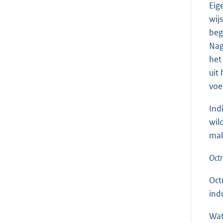
Eig
wij
beg
Nag
het
uit
voe
Ind
wil
mak
Octr
Oct
ind
Wat