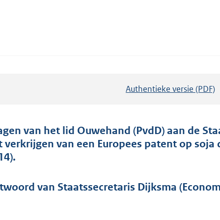
Authentieke versie (PDF)
b
e
s
t
agen van het lid Ouwehand (PvdD) aan de Sta
a
t verkrijgen van een Europees patent op soja
n
14).
d
s
twoord van Staatssecretaris Dijksma (Economi
g
r