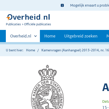
Ter
Mogelijk ervaart u prob
informatie:
U
Publicaties
Officiële publicaties
bent
Primaire
nu
Andere
Overheid.nl
Home
Uitgebreid zoeken
M
hier:
sites
navigatie
binnen
U bent hier:
Home
Kamervragen (Aanhangsel) 2013-2014, nr. 1
A
Dat
15