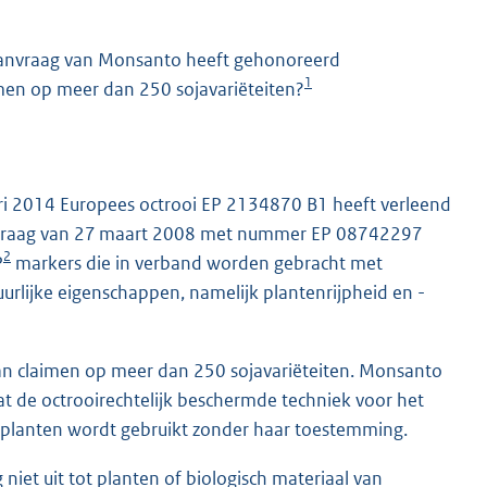
aanvraag van Monsanto heeft gehonoreerd
1
en op meer dan 250 sojavariëteiten?
ari 2014 Europees octrooi EP 2134870 B1 heeft verleend
anvraag van 27 maart 2008 met nummer EP 08742297
K
2
P
markers die in verband worden gebracht met
rlijke eigenschappen, namelijk plantenrijpheid en -
 kan claimen op meer dan 250 sojavariëteiten. Monsanto
t de octrooirechtelijk beschermde techniek voor het
aplanten wordt gebruikt zonder haar toestemming.
iet uit tot planten of biologisch materiaal van