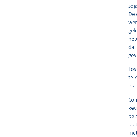
soj
De 
wer
gek
heb
dat
gev
Los
te 
pla
Con
keu
bel
pla
met