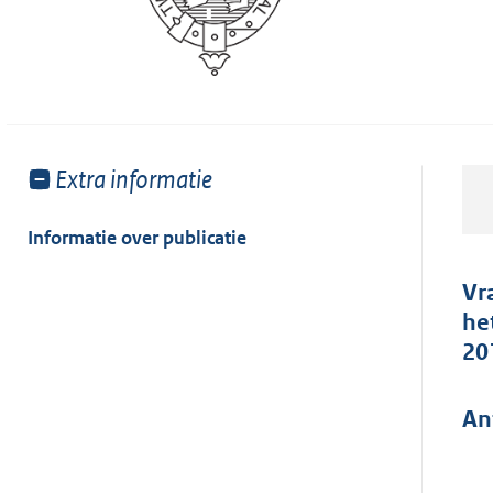
Toon
Extra informatie
meer
van:
Informatie over publicatie
Vr
he
20
An