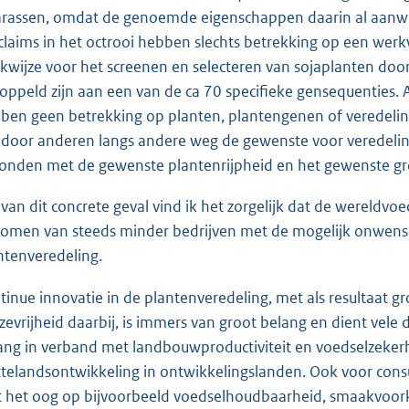
arassen, omdat de genoemde eigenschappen daarin al aanwezi
claims in het octrooi hebben slechts betrekking op een werk
kwijze voor het screenen en selecteren van sojaplanten door
oppeld zijn aan een van de ca 70 specifieke gensequenties. 
ben geen betrekking op planten, plantengenen of veredelin
 door anderen langs andere weg de gewenste voor veredeli
onden met de gewenste plantenrijpheid en het gewenste gr
 van dit concrete geval vind ik het zorgelijk dat de wereldvo
komen van steeds minder bedrijven met de mogelijk onwense
ntenveredeling.
tinue innovatie in de plantenveredeling, met als resultaat gr
zevrijheid daarbij, is immers van groot belang en dient vele d
ang in verband met landbouwproductiviteit en voedselzeke
ttelandsontwikkeling in ontwikkelingslanden. Ook voor consu
 het oog op bijvoorbeeld voedselhoudbaarheid, smaakvoor