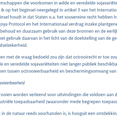
enschappen die voorkomen in wilde en veredelde sojavariëteit
s ik op het beginsel neergelegd in artikel 3 van het Internatio
insel houdt in dat Staten o.a. het souvereine recht hebben 
oya Protocol en het Internationaal verdrag inzake plantge
 behoud en duurzaam gebruik van deze bronnen en de eerlijke
 het gebruik daarvan in het licht van de doelstelling van d
dselzekerheid.
ien met de vraag bedoeld zou zijn dat octrooirecht er toe 
de en veredelde sojavariëteiten niet langer publiek beschikba
en tussen octrooieerbaarheid en beschermingsomvang van e
ooieerbaarheid
rooien worden verleend voor uitvindingen die voldoen aan de 
ustriële toepasbaarheid (waaronder mede begrepen toepass
 in de natuur reeds voorhanden is, is hooguit een ontdekkin