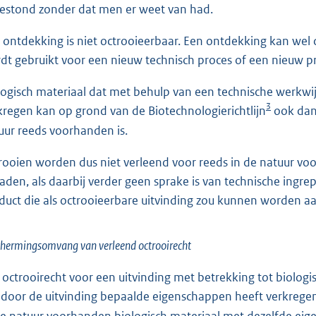
bestond zonder dat men er weet van had.
 ontdekking is niet octrooieerbaar. Een ontdekking kan wel 
dt gebruikt voor een nieuw technisch proces of een nieuw p
logisch materiaal dat met behulp van een technische werkwijze
3
kregen kan op grond van de Biotechnologierichtlijn
ook dan 
uur reeds voorhanden is.
rooien worden dus niet verleend voor reeds in de natuur vo
zaden, als daarbij verder geen sprake is van technische ingr
duct die als octrooieerbare uitvinding zou kunnen worden a
hermingsomvang van verleend octrooirecht
 octrooirecht voor een uitvinding met betrekking tot biologisc
 door de uitvinding bepaalde eigenschappen heeft verkrege