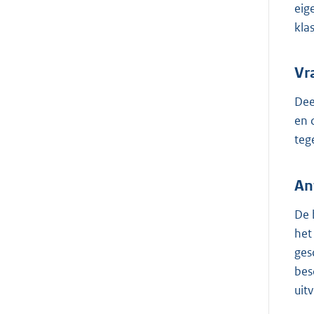
eig
kla
Vr
Dee
en 
teg
An
De 
het
ges
bes
uit