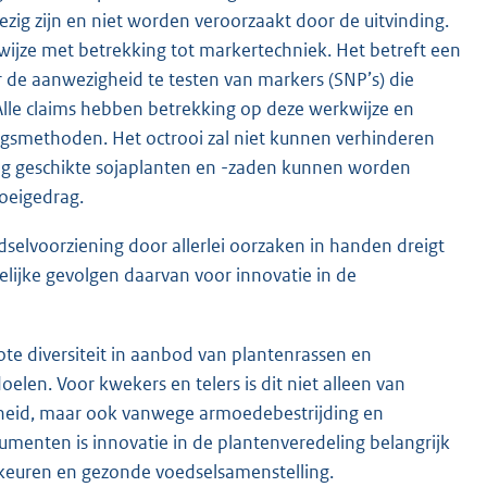
g zijn en niet worden veroorzaakt door de uitvinding.
wijze met betrekking tot markertechniek. Het betreft een
 de aanwezigheid te testen van markers (SNP’s) die
Alle claims hebben betrekking op deze werkwijze en
gsmethoden. Het octrooi zal niet kunnen verhinderen
ng geschikte sojaplanten en -zaden kunnen worden
oeigedrag.
edselvoorziening door allerlei oorzaken in handen dreigt
lijke gevolgen daarvan voor innovatie in de
ote diversiteit in aanbod van plantenrassen en
oelen. Voor kwekers en telers is dit niet alleen van
rheid, maar ook vanwege armoedebestrijding en
menten is innovatie in de plantenveredeling belangrijk
keuren en gezonde voedselsamenstelling.