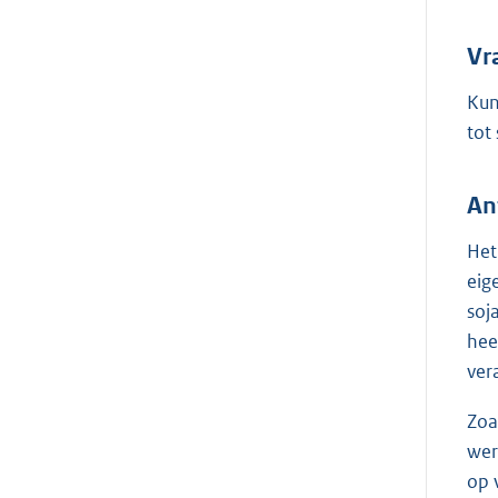
Vr
Kun
tot
An
Het
eig
soj
hee
ver
Zoa
wer
op 