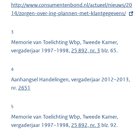
E
http://www.consumentenbond.nl/actueel/nieuws/20
x
14/zorgen-over-ing-plannen-met-klantgegevens/
t
e
3
r
Memorie van Toelichting Wbp, Tweede Kamer,
n
vergaderjaar 1997–1998,
25 892, nr. 3
blz. 65.
e
l
4
i
Aanhangsel Handelingen, vergaderjaar 2012–2013,
n
nr.
2651
k
:
5
Memorie van Toelichting Wbp, Tweede Kamer,
vergaderjaar 1997–1998,
25 892, nr. 3
blz. 92.