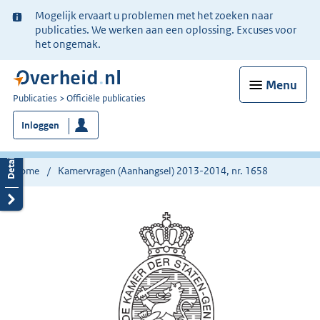
Ter
Mogelijk ervaart u problemen met het zoeken naar
informatie:
publicaties. We werken aan een oplossing. Excuses voor
het ongemak.
Menu
U
Publicaties
Officiële publicaties
bent
Inloggen
nu
hier:
Home
Kamervragen (Aanhangsel) 2013-2014, nr. 1658