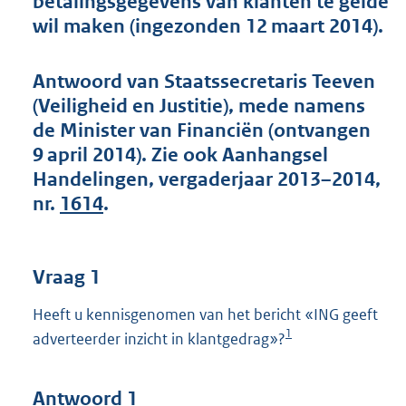
betalingsgegevens van klanten te gelde
t
wil maken (ingezonden 12 maart 2014).
t
e
:
Antwoord van Staatssecretaris Teeven
5
1
(Veiligheid en Justitie), mede namens
K
de Minister van Financiën (ontvangen
b
9 april 2014). Zie ook Aanhangsel
Handelingen, vergaderjaar 2013–2014,
nr.
1614
.
Vraag 1
Heeft u kennisgenomen van het bericht «ING geeft
1
adverteerder inzicht in klantgedrag»?
Antwoord 1