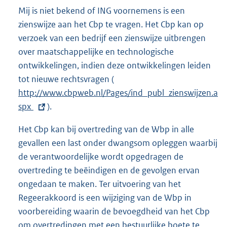
Mij is niet bekend of ING voornemens is een
zienswijze aan het Cbp te vragen. Het Cbp kan op
verzoek van een bedrijf een zienswijze uitbrengen
over maatschappelijke en technologische
ontwikkelingen, indien deze ontwikkelingen leiden
tot nieuwe rechtsvragen (
E
http://www.cbpweb.nl/Pages/ind_publ_zienswijzen.a
x
spx
).
t
e
Het Cbp kan bij overtreding van de Wbp in alle
r
gevallen een last onder dwangsom opleggen waarbij
n
de verantwoordelijke wordt opgedragen de
e
overtreding te beëindigen en de gevolgen ervan
l
ongedaan te maken. Ter uitvoering van het
i
Regeerakkoord is een wijziging van de Wbp in
n
voorbereiding waarin de bevoegdheid van het Cbp
k
om overtredingen met een bestuurlijke boete te