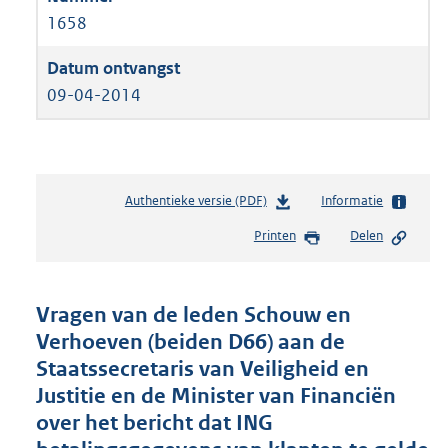
1658
09-04-2014
Authentieke versie (PDF)
b
Informatie
e
Printen
Delen
s
t
a
n
Vragen van de leden Schouw en
d
Verhoeven (beiden D66) aan de
s
Staatssecretaris van Veiligheid en
g
r
Justitie en de Minister van Financiën
o
over het bericht dat ING
o