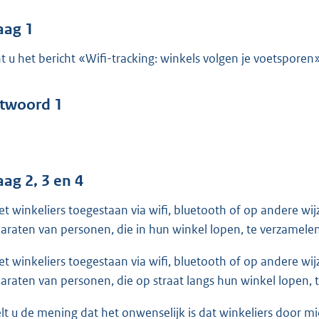
o
o
aag 1
t
t u het bericht «Wifi-tracking: winkels volgen je voetsporen
t
e
:
twoord 1
3
9
b
aag 2, 3 en 4
het winkeliers toegestaan via wifi, bluetooth of op andere w
araten van personen, die in hun winkel lopen, te verzamele
het winkeliers toegestaan via wifi, bluetooth of op andere w
araten van personen, die op straat langs hun winkel lopen,
lt u de mening dat het onwenselijk is dat winkeliers door m