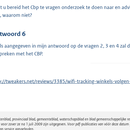
t u bereid het Cbp te vragen onderzoek te doen naar en advi
, waarom niet?
twoord 6
ls aangegeven in mijn antwoord op de vragen 2, 3 en 4 zal 
preken met het CBP.
p://tweakers.net/reviews/3385/wifi-tracking-winkels-volgen
atenblad, provinciaal blad, gemeenteblad, waterschapsblad en blad gemeenschappelijke 
 zover ze na 1 juli 2009 zijn uitgegeven. Voor pdf-publicaties van vóór deze datum g
van service aangeboden.