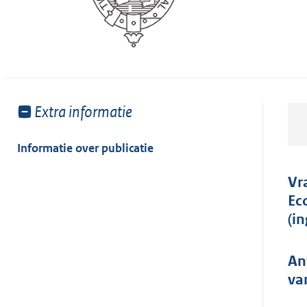
Toon
Extra informatie
meer
van:
Informatie over publicatie
Vr
Ec
(i
An
va