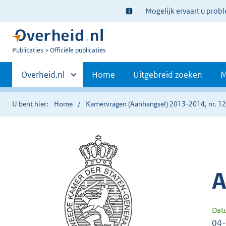
Ter
Mogelijk ervaart u prob
informatie:
U
Publicaties
Officiële publicaties
bent
Primaire
nu
Andere
Overheid.nl
Home
Uitgebreid zoeken
M
hier:
sites
navigatie
binnen
U bent hier:
Home
Kamervragen (Aanhangsel) 2013-2014, nr. 1
A
Dat
04