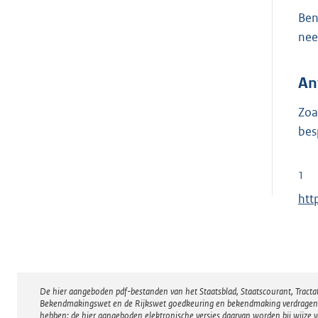
Ben
nee
An
Zoa
bes
1
E
htt
x
t
e
r
De hier aangeboden pdf-bestanden van het Staatsblad, Staatscourant, Tract
Disclaimer
n
Bekendmakingswet en de Rijkswet goedkeuring en bekendmaking verdragen voor
e
hebben; de hier aangeboden elektronische versies daarvan worden bij wijze 