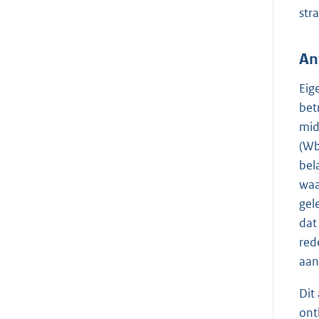
str
An
Eig
bet
mid
(Wb
bel
waa
gel
dat
red
aan
Dit
ont