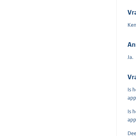
Vr
Ken
An
Ja.
Vr
Is 
app
Is 
app
Dee