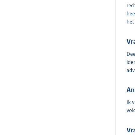
rec
hee
het
Vr
Dee
ide
adv
An
Ik 
vol
Vr