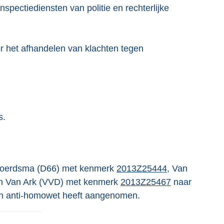
nspectiediensten van politie en rechterlijke
 het afhandelen van klachten tegen
s.
Sjoerdsma (D66) met kenmerk
2013Z25444
, Van
n Van Ark (VVD) met kenmerk
2013Z25467
naar
en anti-homowet heeft aangenomen.