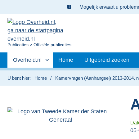
Ter
Mogelijk ervaart u proble
informatie:
U
Publicaties
Officiële publicaties
bent
Primaire
nu
Andere
Overheid.nl
Home
Uitgebreid zoeken
hier:
navigatie
sites
binnen
U bent hier:
Home
Kamervragen (Aanhangsel) 2013-2014, nr
A
Dat
05-