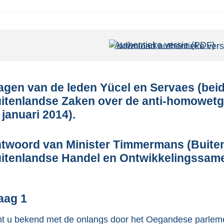
Authentieke versie (PDF)
b
e
s
t
agen van de leden Yücel en Servaes (bei
a
itenlandse Zaken over de anti-homowetg
n
 januari 2014).
d
s
twoord van Minister Timmermans (Buiten
g
itenlandse Handel en Ontwikkelingssame
r
o
o
aag 1
t
t u bekend met de onlangs door het Oegandese parle
t