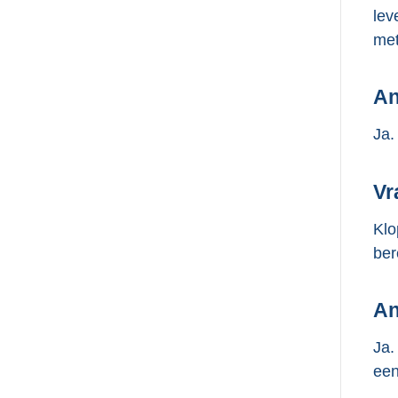
lev
met
An
Ja.
Vr
Klo
ber
An
Ja.
een