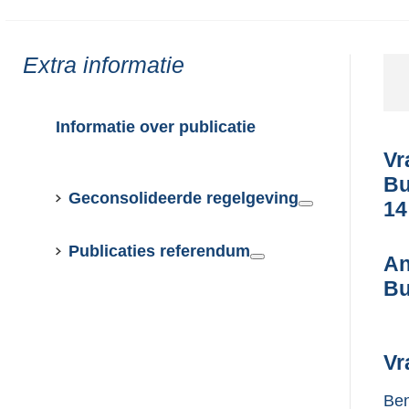
Toon
Extra informatie
meer
van:
Informatie over publicatie
Vr
Bu
Geconsolideerde regelgeving
14
Publicaties referendum
An
Bu
Vr
Ben