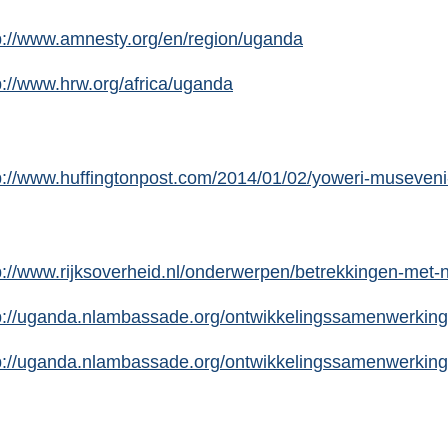
p://www.amnesty.org/en/region/uganda
p://www.hrw.org/africa/uganda
p://www.huffingtonpost.com/2014/01/02/yoweri-museven
p://www.rijksoverheid.nl/onderwerpen/betrekkingen-met
p://uganda.nlambassade.org/ontwikkelingssamenwerking/s
p://uganda.nlambassade.org/ontwikkelingssamenwerking/o