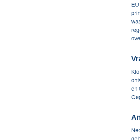
EU 
pri
waa
reg
ove
Vr
Klo
ont
en 
Oeg
An
Ned
geb