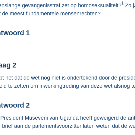
1
enslange gevangenisstraf zet op homoseksualiteit?
Zo j
e
 de meest fundamentele mensenrechten?
:
4
0
twoord 1
K
b
aag 2
pt het dat de wet nog niet is ondertekend door de presid
eid te zetten om inwerkingtreding van deze wet alsnog 
twoord 2
 President Museveni van Uganda heeft geweigerd de ant
 brief aan de parlementsvoorzitter laten weten dat de w