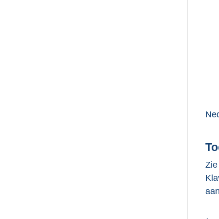
Ned
To
Zie
Kla
aan