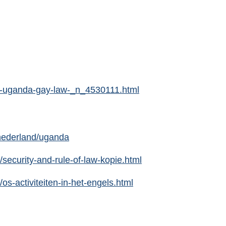
i-uganda-gay-law-_n_4530111.html
-nederland/uganda
ecurity-and-rule-of-law-kopie.html
s-activiteiten-in-het-engels.html