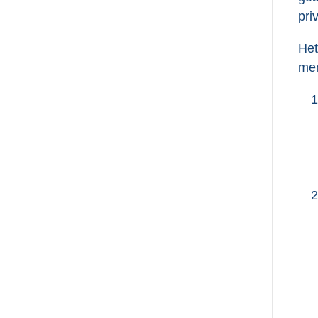
pri
Het
men
1
2