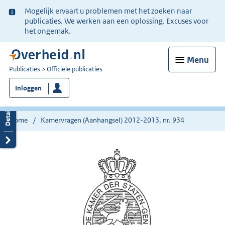
Ter
Mogelijk ervaart u problemen met het zoeken naar
informatie:
publicaties. We werken aan een oplossing. Excuses voor
het ongemak.
Menu
U
Publicaties
Officiële publicaties
bent
Inloggen
nu
hier:
Home
Kamervragen (Aanhangsel) 2012-2013, nr. 934