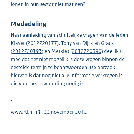
lonen in hun sector niet matigen?
Mededeling
Naar aanleiding van schriftelijke vragen van de leden
Klaver (
2012Z20177
), Tony van Dijck en Graus
(
2012Z20193
) en Merkies (
2012Z20590
) deel ik u
mee dat het niet mogelijk is deze vragen binnen de
gestelde termijn te beantwoorden. De oorzaak
hiervan is dat nog niet alle informatie verkregen is
die voor beantwoording nodig is.
1
E
www.rtl.nl
, 22 november 2012
x
t