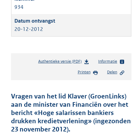
934
20-12-2012
Authentieke versie (PDF)
b
Informatie
e
Printen
Delen
s
t
a
n
Vragen van het lid Klaver (GroenLinks)
d
aan de minister van Financiën over het
s
bericht «Hoge salarissen bankiers
g
r
drukken kredietverlening» (ingezonden
o
23 november 2012).
o