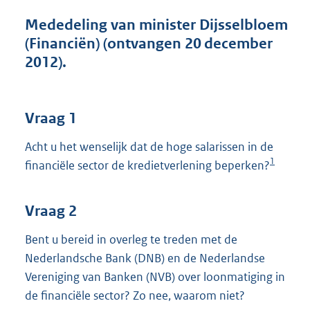
t
t
Mededeling van minister Dijsselbloem
e
(Financiën) (ontvangen 20 december
:
2012).
3
9
K
b
Vraag 1
Acht u het wenselijk dat de hoge salarissen in de
1
financiële sector de kredietverlening beperken?
Vraag 2
Bent u bereid in overleg te treden met de
Nederlandsche Bank (DNB) en de Nederlandse
Vereniging van Banken (NVB) over loonmatiging in
de financiële sector? Zo nee, waarom niet?