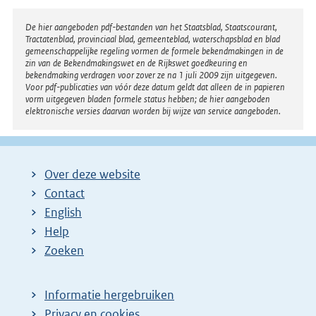
e
r
Disclaimer
De hier aangeboden pdf-bestanden van het Staatsblad, Staatscourant,
Tractatenblad, provinciaal blad, gemeenteblad, waterschapsblad en blad
n
gemeenschappelijke regeling vormen de formele bekendmakingen in de
e
zin van de Bekendmakingswet en de Rijkswet goedkeuring en
bekendmaking verdragen voor zover ze na 1 juli 2009 zijn uitgegeven.
l
Voor pdf-publicaties van vóór deze datum geldt dat alleen de in papieren
i
vorm uitgegeven bladen formele status hebben; de hier aangeboden
elektronische versies daarvan worden bij wijze van service aangeboden.
n
k
:
Over deze website
Contact
English
Help
Zoeken
Informatie hergebruiken
Privacy en cookies