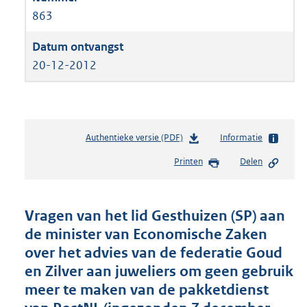
863
20-12-2012
Authentieke versie (PDF)
b
Informatie
e
Printen
Delen
s
t
a
n
Vragen van het lid Gesthuizen (SP) aan
d
de minister van Economische Zaken
s
over het advies van de federatie Goud
g
r
en Zilver aan juweliers om geen gebruik
o
meer te maken van de pakketdienst
o