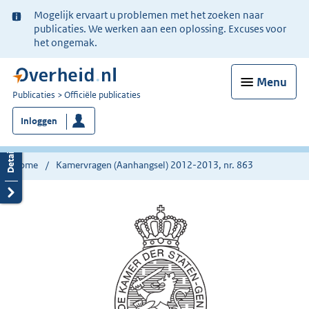
Ter
Mogelijk ervaart u problemen met het zoeken naar
informatie:
publicaties. We werken aan een oplossing. Excuses voor
het ongemak.
Menu
U
Publicaties
Officiële publicaties
bent
Inloggen
nu
hier:
Home
Kamervragen (Aanhangsel) 2012-2013, nr. 863