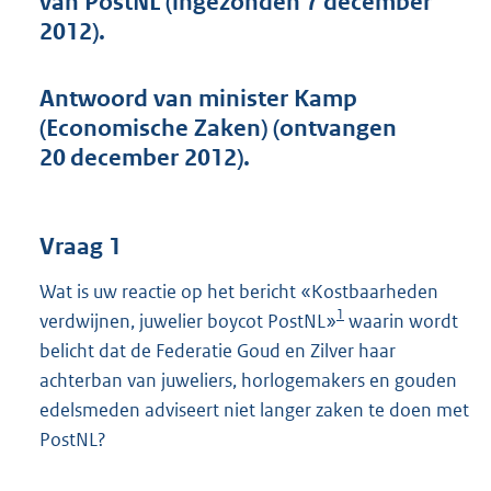
van PostNL (ingezonden 7 december
t
2012).
t
e
:
Antwoord van minister Kamp
4
4
(Economische Zaken) (ontvangen
K
20 december 2012).
b
Vraag 1
Wat is uw reactie op het bericht «Kostbaarheden
1
verdwijnen, juwelier boycot PostNL»
waarin wordt
belicht dat de Federatie Goud en Zilver haar
achterban van juweliers, horlogemakers en gouden
edelsmeden adviseert niet langer zaken te doen met
PostNL?