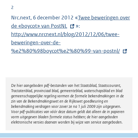
2
Nrc.next, 6 december 2012 «
E
Twee beweringen over
de «boycot» van PostNL
»:
x
E
http://www.nrcnext.nl/blog/2012/12/06/twee-
t
x
beweringen-over-de-
e
t
%e2%80%98boycot%e2%80%99-van-postnl/
r
e
n
r
e
n
l
e
i
l
Disclaimer
De hier aangeboden pdf-bestanden van het Staatsblad, Staatscourant,
Tractatenblad, provinciaal blad, gemeenteblad, waterschapsblad en blad
n
i
gemeenschappelijke regeling vormen de formele bekendmakingen in de
k
n
zin van de Bekendmakingswet en de Rijkswet goedkeuring en
bekendmaking verdragen voor zover ze na 1 juli 2009 zijn uitgegeven.
:
k
Voor pdf-publicaties van vóór deze datum geldt dat alleen de in papieren
:
vorm uitgegeven bladen formele status hebben; de hier aangeboden
elektronische versies daarvan worden bij wijze van service aangeboden.