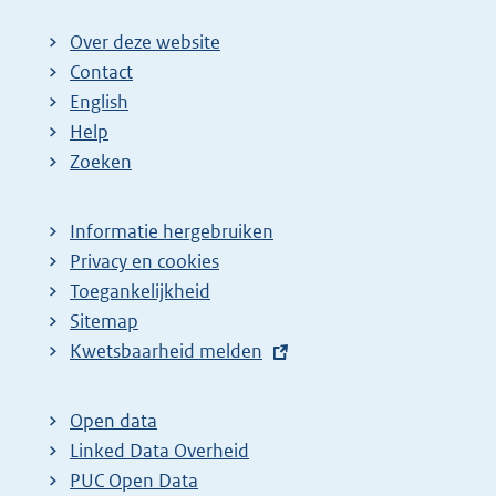
Over deze website
Contact
English
Help
Zoeken
Informatie hergebruiken
Privacy en cookies
Toegankelijkheid
Sitemap
E
Kwetsbaarheid melden
x
t
Open data
e
Linked Data Overheid
r
PUC Open Data