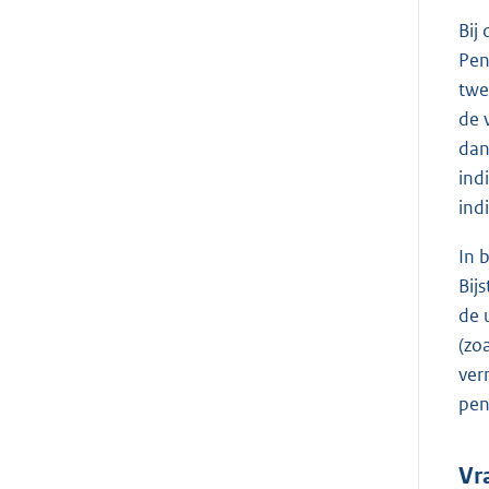
Bij
Pen
twe
de 
dan
ind
ind
In 
Bij
de 
(zo
ver
pen
Vr