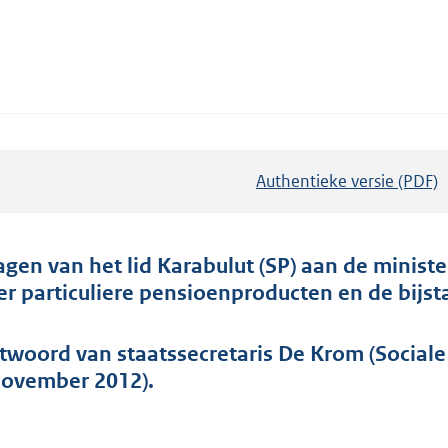
Authentieke versie (PDF)
b
e
s
t
agen van het lid Karabulut (SP) aan de minis
a
er particuliere pensioenproducten en de bijst
n
d
twoord van staatssecretaris De Krom (Social
s
november 2012).
g
r