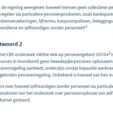
 de regering weergeven hoeveel mensen geen collectieve p
f regelen via particuliere pensioenproducten, zoals bankspar
sioenverzekeringen, lijfrentes, koopsompolissen, belegging
1
loondienst en zelfstandigen zonder personeel?
twoord 2
2
 het CBS onderzoek «Witte vlek op pensioengebied 2010»
i
rsonen in loondienst) geen tweedepijlerpensioen opbouwen.
sioenregeling aanbiedt, anderzijds omdat bepaalde werkn
geboden pensioenregeling. Onbekend is hoeveel van hen in 
fers over hoeveel zelfstandigen zonder personeel via partic
resultaten van het onderzoek over pensioenopbouw van zelf
Kamer gestuurd.