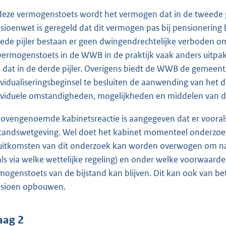
 deze vermogenstoets wordt het vermogen dat in de tweede p
sioenwet is geregeld dat dit vermogen pas bij pensionering 
ede pijler bestaan er geen dwingendrechtelijke verboden om o
vermogenstoets in de WWB in de praktijk vaak anders uitpak
 dat in de derde pijler. Overigens biedt de WWB de gemeen
ividualiseringsbeginsel te besluiten de aanwending van he
ividuele omstandigheden, mogelijkheden en middelen van 
bovengenoemde kabinetsreactie is aangegeven dat er vooral
standswetgeving. Wel doet het kabinet momenteel onderzoe
uitkomsten van dit onderzoek kan worden overwogen om nade
als via welke wettelijke regeling) en onder welke voorwaar
mogenstoets van de bijstand kan blijven. Dit kan ook van bet
sioen opbouwen.
aag 2