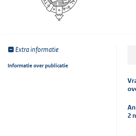
Toon
Extra informatie
meer
van:
Informatie over publicatie
Vr
ov
An
2 