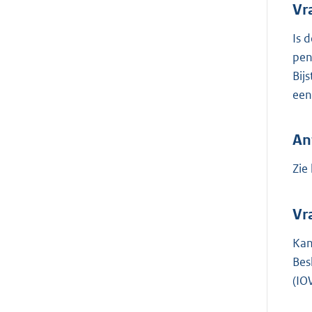
Vr
Is 
pen
Bij
een
An
Zie
Vr
Kan
Bes
(IO