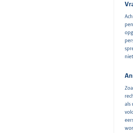
Vr
Ach
pen
opg
per
spr
nie
An
Zoa
rec
als
vol
eer
wor