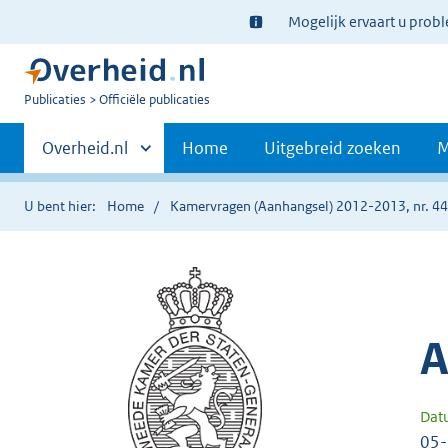
Ter
Mogelijk ervaart u prob
informatie:
U
Publicaties
Officiële publicaties
bent
Primaire
nu
Andere
Overheid.nl
Home
Uitgebreid zoeken
M
hier:
sites
navigatie
binnen
U bent hier:
Home
Kamervragen (Aanhangsel) 2012-2013, nr. 4
A
Dat
05