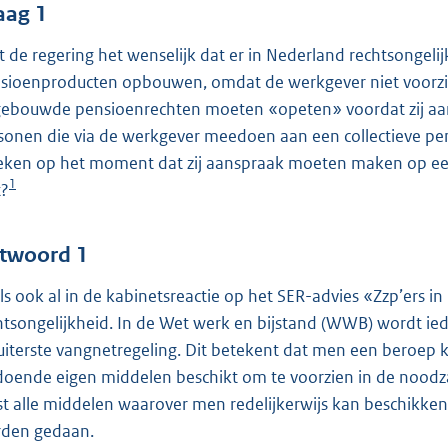
o
aag 1
o
t de regering het wenselijk dat er in Nederland rechtsongeli
t
sioenproducten opbouwen, omdat de werkgever niet voorziet 
t
ebouwde pensioenrechten moeten «opeten» voordat zij aans
e
sonen die via de werkgever meedoen aan een collectieve pe
:
eken op het moment dat zij aanspraak moeten maken op een
4
1
t?
3
b
twoord 1
ls ook al in de kabinetsreactie op het SER-advies «Zzp’ers in
htsongelijkheid. In de Wet werk en bijstand (WWB) wordt ied
 uiterste vangnetregeling. Dit betekent dat men een beroep
doende eigen middelen beschikt om te voorzien in de noodza
st alle middelen waarover men redelijkerwijs kan beschikk
den gedaan.