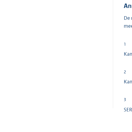
An
De 
mee
1
Ka
2
Kam
3
SER