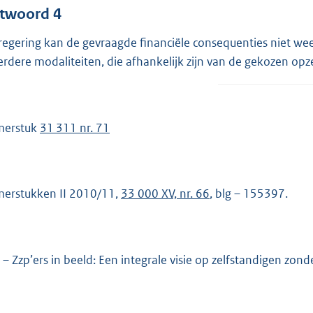
twoord 4
regering kan de gevraagde financiële consequenties niet we
rdere modaliteiten, die afhankelijk zijn van de gekozen opz
merstuk
31 311 nr. 71
erstukken II 2010/11,
33 000 XV, nr. 66
, blg – 155397.
 – Zzp’ers in beeld: Een integrale visie op zelfstandigen zo