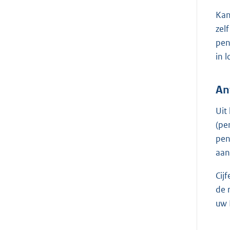
Kan
zel
pen
in 
An
Uit
(pe
pen
aan
Cij
de 
uw 