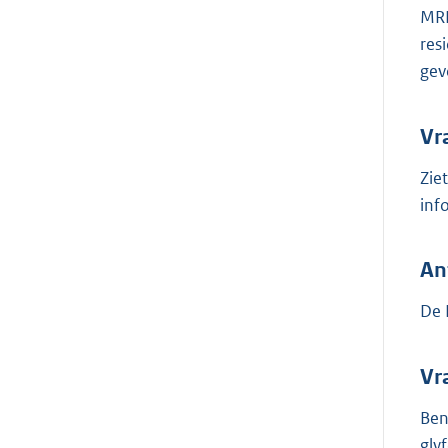
MRL
res
gev
Vr
Zie
inf
An
De 
Vr
Ben
gly