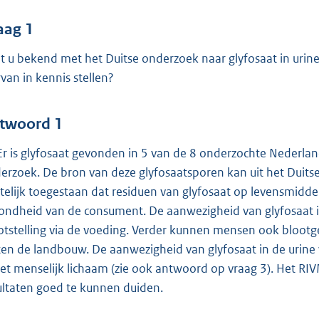
o
o
aag 1
t
t u bekend met het Duitse onderzoek naar glyfosaat in urin
t
rvan in kennis stellen?
e
:
4
twoord 1
6
 Er is glyfosaat gevonden in 5 van de 8 onderzochte Nederla
erzoek. De bron van deze glyfosaatsporen kan uit het Duitse
b
telijk toegestaan dat residuen van glyfosaat op levensmidde
ondheid van de consument. De aanwezigheid van glyfosaat in
otstelling via de voeding. Verder kunnen mensen ook blootg
ten de landbouw. De aanwezigheid van glyfosaat in de urine
het menselijk lichaam (zie ook antwoord op vraag 3). Het RI
ultaten goed te kunnen duiden.