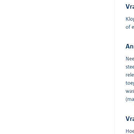
Vr
Klo
of 
An
Nee
ste
rel
toe
was
(ma
Vr
Hoe