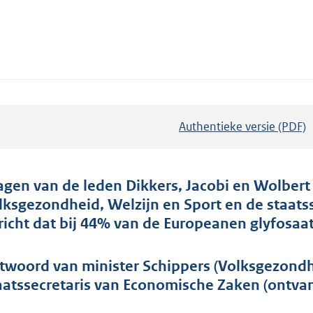
Authentieke versie (PDF)
b
e
s
t
agen van de leden Dikkers, Jacobi en Wolbert 
a
lksgezondheid, Welzijn en Sport en de staats
n
richt dat bij 44% van de Europeanen glyfosaat 
d
s
twoord van minister Schippers (Volksgezondh
g
aatssecretaris van Economische Zaken (ontvan
r