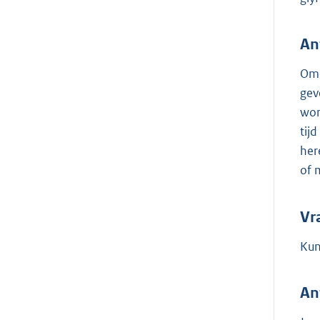
An
Omd
gev
wor
tij
her
of 
Vr
Kun
An