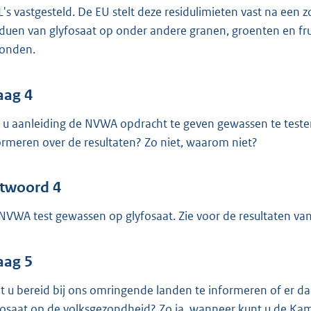
's vastgesteld. De EU stelt deze residulimieten vast na een z
iduen van glyfosaat op onder andere granen, groenten en fr
onden.
aag 4
t u aanleiding de NVWA opdracht te geven gewassen te testen
ormeren over de resultaten? Zo niet, waarom niet?
twoord 4
NVWA test gewassen op glyfosaat. Zie voor de resultaten va
aag 5
t u bereid bij ons omringende landen te informeren of er d
fosaat op de volksgezondheid? Zo ja, wanneer kunt u de Ka