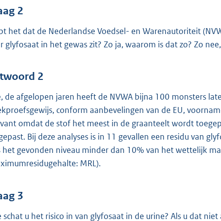
aag 2
pt het dat de Nederlandse Voedsel- en Warenautoriteit (NV
er glyfosaat in het gewas zit? Zo ja, waarom is dat zo? Zo ne
twoord 2
, de afgelopen jaren heeft de NVWA bijna 100 monsters lat
ekproefsgewijs, conform aanbevelingen van de EU, voornameli
evant omdat de stof het meest in de graanteelt wordt toegepa
gepast. Bij deze analyses is in 11 gevallen een residu van gl
 het gevonden niveau minder dan 10% van het wettelijk ma
ximumresidugehalte: MRL).
aag 3
 schat u het risico in van glyfosaat in de urine? Als u dat ni