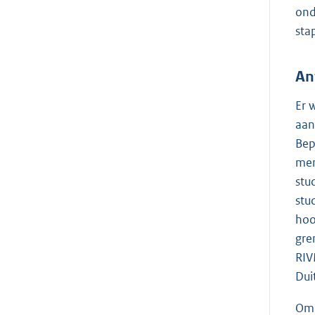
ond
sta
An
Er 
aan
Bep
men
stu
stu
hoo
gre
RIV
Dui
Om 