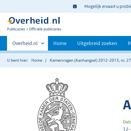
Ter
Mogelijk ervaart u prob
informatie:
U
Publicaties
Officiële publicaties
bent
Primaire
nu
Andere
Overheid.nl
Home
Uitgebreid zoeken
M
hier:
sites
navigatie
binnen
U bent hier:
Home
Kamervragen (Aanhangsel) 2012-2013, nr. 2
A
Dat
12