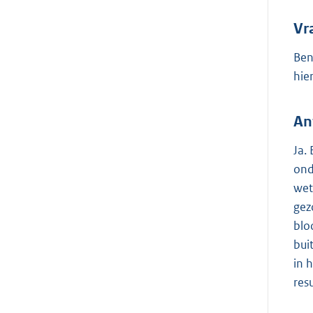
Vr
Ben
hie
An
Ja.
ond
wet
gez
blo
bui
in 
res