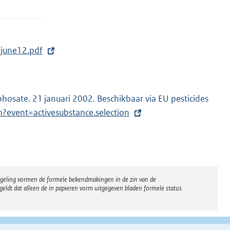
_june12.pdf
hosate. 21 januari 2002. Beschikbaar via EU pesticides
m?event=activesubstance.selection
regeling vormen de formele bekendmakingen in de zin van de
eldt dat alleen de in papieren vorm uitgegeven bladen formele status