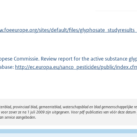
.foeeurope.org/sites/default/files/glyphosate_studyresults
opese Commissie. Review report for the active substance glyp
abase:
E
http://ec.europa.eu/sanco_pesticides/public/index.cf
x
t
e
r
atenblad, provinciaal blad, gemeenteblad, waterschapsblad en blad gemeenschappelijke 
n
 zover ze na 1 juli 2009 zijn uitgegeven. Voor pdf-publicaties van vóór deze datum g
e
van service aangeboden.
l
i