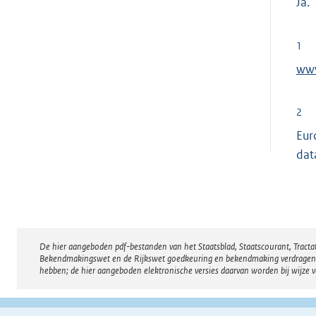
Ja.
1
E
www
x
t
2
e
Eur
r
dat
n
e
l
i
n
De hier aangeboden pdf-bestanden van het Staatsblad, Staatscourant, Tract
Disclaimer
k
Bekendmakingswet en de Rijkswet goedkeuring en bekendmaking verdragen voor
hebben; de hier aangeboden elektronische versies daarvan worden bij wijze 
: