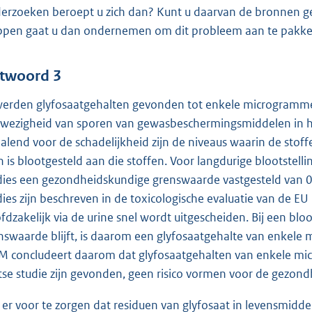
erzoeken beroept u zich dan? Kunt u daarvan de bronnen geve
ppen gaat u dan ondernemen om dit probleem aan te pakk
twoord 3
werden glyfosaatgehalten gevonden tot enkele microgrammen 
wezigheid van sporen van gewasbeschermingsmiddelen in het 
alend voor de schadelijkheid zijn de niveaus waarin de stof
 is blootgesteld aan die stoffen. Voor langdurige blootstelli
dies een gezondheidskundige grenswaarde vastgesteld van 0,
dies zijn beschreven in de toxicologische evaluatie van de EU
fdzakelijk via de urine snel wordt uitgescheiden. Bij een bl
nswaarde blijft, is daarom een glyfosaatgehalte van enkele m
M concludeert daarom dat glyfosaatgehalten van enkele micro
tse studie zijn gevonden, geen risico vormen voor de gezond
er voor te zorgen dat residuen van glyfosaat in levensmidd