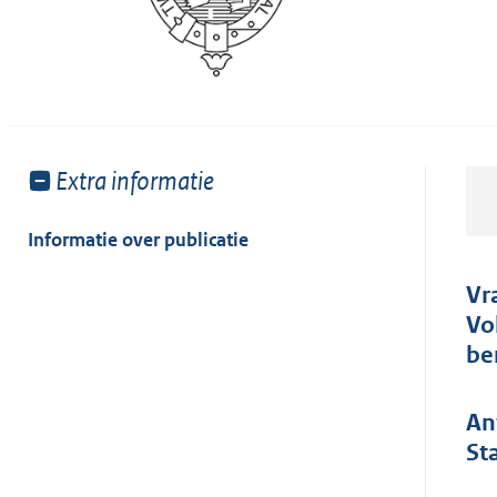
Toon
Extra informatie
meer
van:
Informatie over publicatie
Vr
Vo
be
An
St