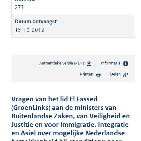
271
15-10-2012
Authentieke versie (PDF)
b
Informatie
e
Printen
Delen
s
t
a
n
Vragen van het lid El Fassed
d
(GroenLinks) aan de ministers van
s
Buitenlandse Zaken, van Veiligheid en
g
r
Justitie en voor Immigratie, Integratie
o
en Asiel over mogelijke Nederlandse
o