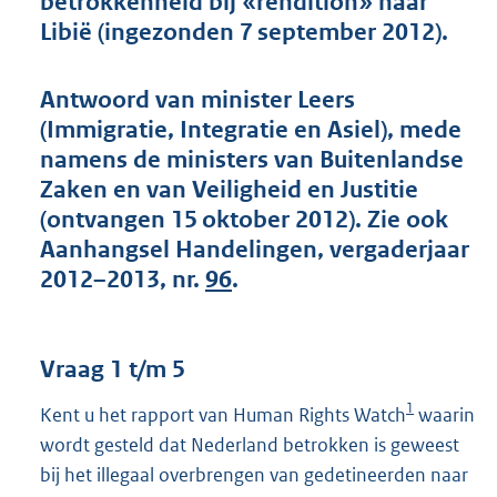
betrokkenheid bij «rendition» naar
t
Libië (ingezonden 7 september 2012).
t
e
:
Antwoord van minister Leers
4
0
(Immigratie, Integratie en Asiel), mede
K
namens de ministers van Buitenlandse
b
Zaken en van Veiligheid en Justitie
(ontvangen 15 oktober 2012). Zie ook
Aanhangsel Handelingen, vergaderjaar
2012–2013, nr.
96
.
Vraag 1 t/m 5
1
Kent u het rapport van Human Rights Watch
waarin
wordt gesteld dat Nederland betrokken is geweest
bij het illegaal overbrengen van gedetineerden naar