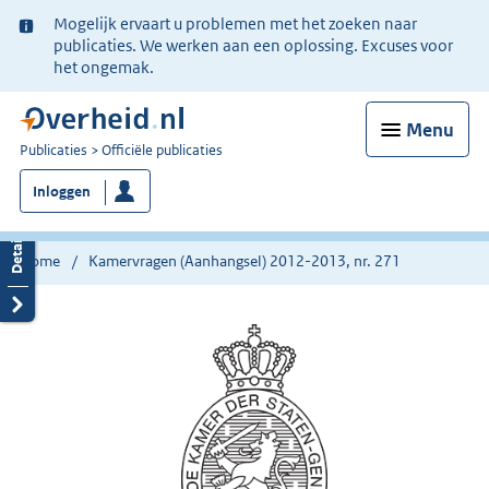
Ter
Mogelijk ervaart u problemen met het zoeken naar
informatie:
publicaties. We werken aan een oplossing. Excuses voor
het ongemak.
Menu
U
Publicaties
Officiële publicaties
bent
Inloggen
nu
hier:
Home
Kamervragen (Aanhangsel) 2012-2013, nr. 271