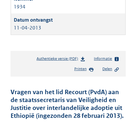
1934
11-04-2013
Authentieke versie (PDF)
b
Informatie
e
Printen
Delen
s
t
a
n
Vragen van het lid Recourt (PvdA) aan
d
de staatssecretaris van Veiligheid en
s
Justitie over interlandelijke adoptie uit
g
r
Ethiopië (ingezonden 28 februari 2013).
o
o