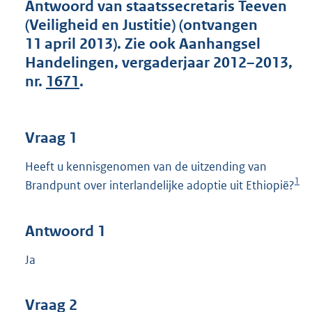
t
Antwoord van staatssecretaris Teeven
t
(Veiligheid en Justitie) (ontvangen
e
11 april 2013). Zie ook Aanhangsel
:
Handelingen, vergaderjaar 2012–2013,
4
7
nr.
1671
.
K
b
Vraag 1
Heeft u kennisgenomen van de uitzending van
1
Brandpunt over interlandelijke adoptie uit Ethiopië?
Antwoord 1
Ja
Vraag 2