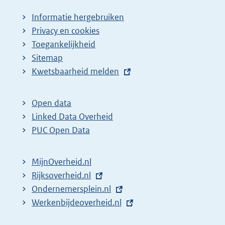
Informatie hergebruiken
Privacy en cookies
Toegankelijkheid
Sitemap
E
Kwetsbaarheid melden
x
t
Open data
e
Linked Data Overheid
r
PUC Open Data
n
e
MijnOverheid.nl
l
E
Rijksoverheid.nl
i
x
E
Ondernemersplein.nl
n
t
x
E
Werkenbijdeoverheid.nl
k
e
t
x
: