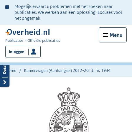
Ter
Mogelijk ervaart u problemen met het zoeken naar
informatie:
publicaties. We werken aan een oplossing. Excuses voor
het ongemak.
Menu
U
Publicaties
Officiële publicaties
bent
Inloggen
nu
hier:
Home
Kamervragen (Aanhangsel) 2012-2013, nr. 1934