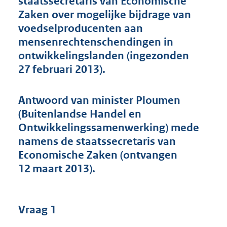
staatssecretaris van Economische
t
Zaken over mogelijke bijdrage van
t
e
voedselproducenten aan
:
mensenrechtenschendingen in
4
ontwikkelingslanden (ingezonden
9
K
27 februari 2013).
b
Antwoord van minister Ploumen
(Buitenlandse Handel en
Ontwikkelingssamenwerking) mede
namens de staatssecretaris van
Economische Zaken (ontvangen
12 maart 2013).
Vraag 1