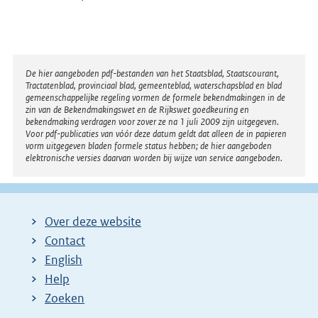
e
r
n
e
Disclaimer
De hier aangeboden pdf-bestanden van het Staatsblad, Staatscourant,
Tractatenblad, provinciaal blad, gemeenteblad, waterschapsblad en blad
l
gemeenschappelijke regeling vormen de formele bekendmakingen in de
i
zin van de Bekendmakingswet en de Rijkswet goedkeuring en
bekendmaking verdragen voor zover ze na 1 juli 2009 zijn uitgegeven.
n
Voor pdf-publicaties van vóór deze datum geldt dat alleen de in papieren
k
vorm uitgegeven bladen formele status hebben; de hier aangeboden
elektronische versies daarvan worden bij wijze van service aangeboden.
:
Over deze website
Contact
English
Help
Zoeken