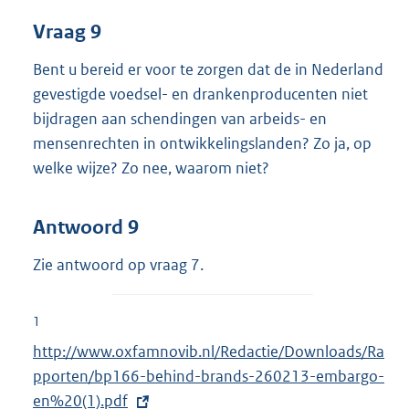
Vraag 9
Bent u bereid er voor te zorgen dat de in Nederland
gevestigde voedsel- en drankenproducenten niet
bijdragen aan schendingen van arbeids- en
mensenrechten in ontwikkelingslanden? Zo ja, op
welke wijze? Zo nee, waarom niet?
Antwoord 9
Zie antwoord op vraag 7.
1
E
http://www.oxfamnovib.nl/Redactie/Downloads/Ra
x
pporten/bp166-behind-brands-260213-embargo-
t
en%20(1).pdf