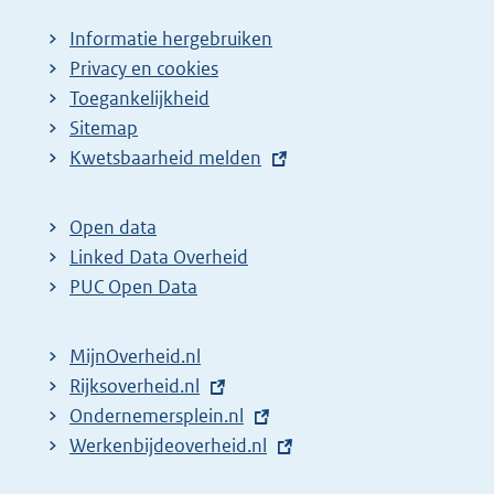
Informatie hergebruiken
Privacy en cookies
Toegankelijkheid
Sitemap
E
Kwetsbaarheid melden
x
t
Open data
e
Linked Data Overheid
r
PUC Open Data
n
e
MijnOverheid.nl
l
E
Rijksoverheid.nl
i
x
E
Ondernemersplein.nl
n
t
x
E
Werkenbijdeoverheid.nl
k
e
t
x
: