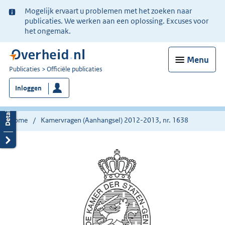
Ter
Mogelijk ervaart u problemen met het zoeken naar
informatie:
publicaties. We werken aan een oplossing. Excuses voor
het ongemak.
Menu
U
Publicaties
Officiële publicaties
bent
Inloggen
nu
hier:
Home
Kamervragen (Aanhangsel) 2012-2013, nr. 1638