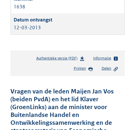
1638
12-03-2013
Authentieke versie (PDF)
b
Informatie
e
Printen
Delen
s
t
a
n
Vragen van de leden Maijen Jan Vos
d
(beiden PvdA) en het lid Klaver
s
(GroenLinks) aan de minister voor
g
r
Buitenlandse Handel en
o
Ontwikkelingssamenwerking en de
o