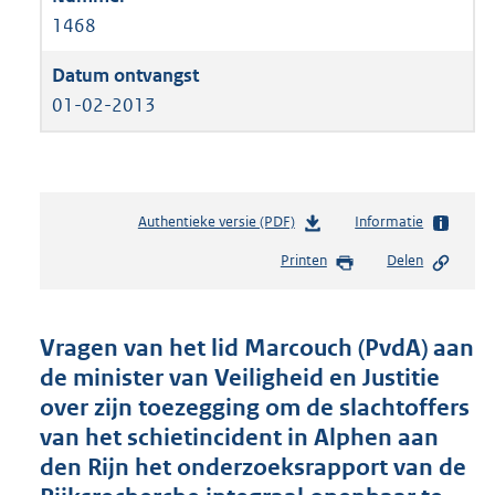
1468
01-02-2013
Authentieke versie (PDF)
b
Informatie
e
Printen
Delen
s
t
a
n
Vragen van het lid Marcouch (PvdA) aan
d
de minister van Veiligheid en Justitie
s
over zijn toezegging om de slachtoffers
g
r
van het schietincident in Alphen aan
o
den Rijn het onderzoeksrapport van de
o