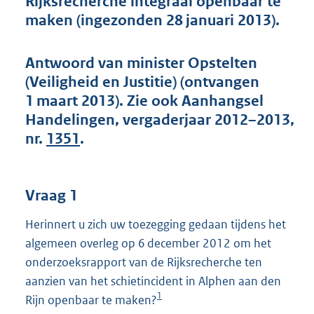
Rijksrecherche integraal openbaar te
t
maken (ingezonden 28 januari 2013).
t
e
:
Antwoord van minister Opstelten
4
3
(Veiligheid en Justitie) (ontvangen
K
1 maart 2013). Zie ook Aanhangsel
b
Handelingen, vergaderjaar 2012–2013,
nr.
1351
.
Vraag 1
Herinnert u zich uw toezegging gedaan tijdens het
algemeen overleg op 6 december 2012 om het
onderzoeksrapport van de Rijksrecherche ten
aanzien van het schietincident in Alphen aan den
1
Rijn openbaar te maken?