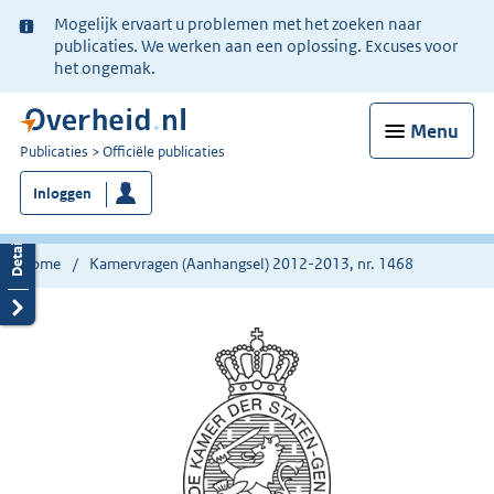
Ter
Mogelijk ervaart u problemen met het zoeken naar
informatie:
publicaties. We werken aan een oplossing. Excuses voor
het ongemak.
Menu
U
Publicaties
Officiële publicaties
bent
Inloggen
nu
hier:
Home
Kamervragen (Aanhangsel) 2012-2013, nr. 1468