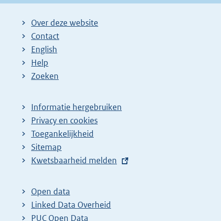
Over deze website
Contact
English
Help
Zoeken
Informatie hergebruiken
Privacy en cookies
Toegankelijkheid
Sitemap
E
Kwetsbaarheid melden
x
t
Open data
e
Linked Data Overheid
r
PUC Open Data