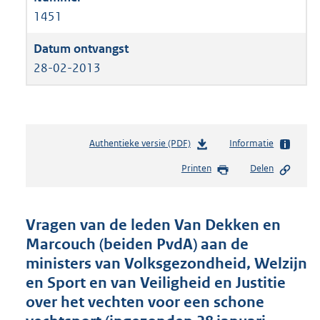
1451
28-02-2013
Authentieke versie (PDF)
b
Informatie
e
Printen
Delen
s
t
a
n
Vragen van de leden Van Dekken en
d
Marcouch (beiden PvdA) aan de
s
ministers van Volksgezondheid, Welzijn
g
r
en Sport en van Veiligheid en Justitie
o
over het vechten voor een schone
o