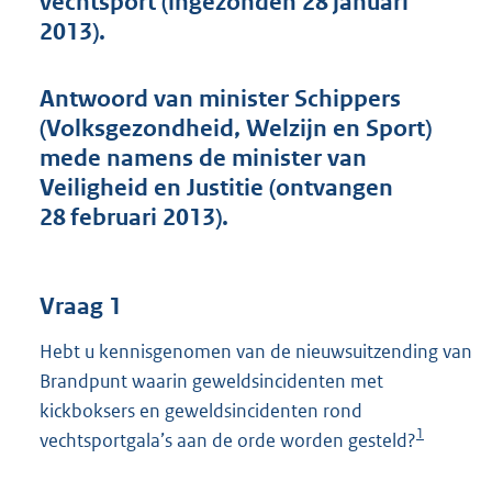
vechtsport (ingezonden 28 januari
t
2013).
t
e
:
Antwoord van minister Schippers
4
6
(Volksgezondheid, Welzijn en Sport)
K
mede namens de minister van
b
Veiligheid en Justitie (ontvangen
28 februari 2013).
Vraag 1
Hebt u kennisgenomen van de nieuwsuitzending van
Brandpunt waarin geweldsincidenten met
kickboksers en geweldsincidenten rond
1
vechtsport
gala’s aan de orde worden gesteld?