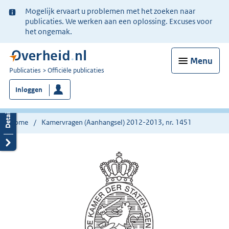
Ter
Mogelijk ervaart u problemen met het zoeken naar
informatie:
publicaties. We werken aan een oplossing. Excuses voor
het ongemak.
Menu
U
Publicaties
Officiële publicaties
bent
Inloggen
nu
hier:
Home
Kamervragen (Aanhangsel) 2012-2013, nr. 1451