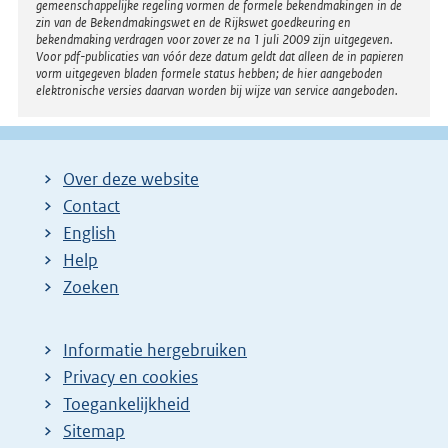
gemeenschappelijke regeling vormen de formele bekendmakingen in de
zin van de Bekendmakingswet en de Rijkswet goedkeuring en
bekendmaking verdragen voor zover ze na 1 juli 2009 zijn uitgegeven.
Voor pdf-publicaties van vóór deze datum geldt dat alleen de in papieren
vorm uitgegeven bladen formele status hebben; de hier aangeboden
elektronische versies daarvan worden bij wijze van service aangeboden.
Over deze website
Contact
English
Help
Zoeken
Informatie hergebruiken
Privacy en cookies
Toegankelijkheid
Sitemap