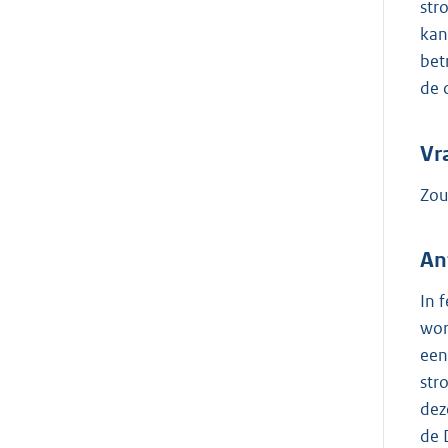
str
kan
bet
de 
Vr
Zou
An
In 
wor
een
str
dez
de 