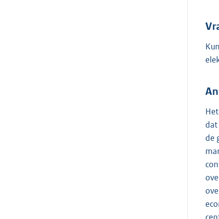
Vr
Kun
ele
An
Het
dat
de 
mar
con
ove
ove
eco
cen