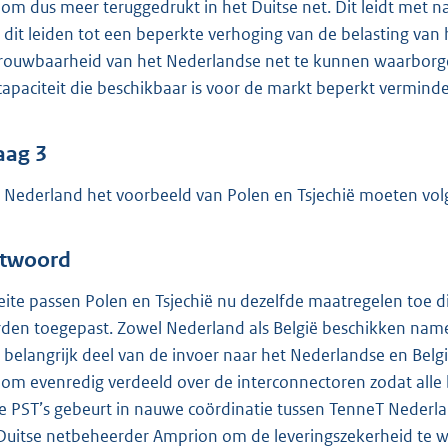
oom dus meer teruggedrukt in het Duitse net. Dit leidt met 
 dit leiden tot een beperkte verhoging van de belasting van
rouwbaarheid van het Nederlandse net te kunnen waarborg
capaciteit die beschikbaar is voor de markt beperkt vermin
aag 3
 Nederland het voorbeeld van Polen en Tsjechië moeten vol
twoord
feite passen Polen en Tsjechië nu dezelfde maatregelen toe d
den toegepast. Zowel Nederland als België beschikken namel
 belangrijk deel van de invoer naar het Nederlandse en Belg
oom evenredig verdeeld over de interconnectoren zodat alle 
e PST’s gebeurt in nauwe coördinatie tussen TenneT Nederla
Duitse netbeheerder Amprion om de leveringszekerheid te 