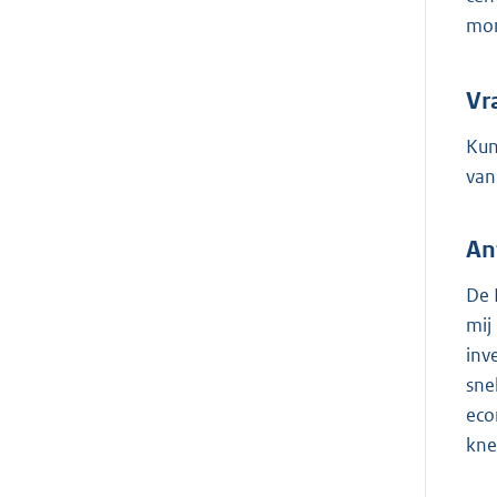
mom
Vr
Kun
van
An
De 
mij
inv
sne
eco
kne