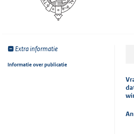
Toon
Extra informatie
meer
van:
Informatie over publicatie
Vr
da
wi
An