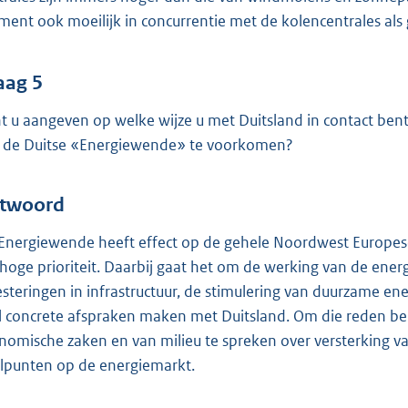
ent ook moeilijk in concurrentie met de kolencentrales als g
aag 5
t u aangeven op welke wijze u met Duitsland in contact be
 de Duitse «Energiewende» te voorkomen?
twoord
Energiewende heeft effect op de gehele Noordwest Europes
 hoge prioriteit. Daarbij gaat het om de werking van de energ
esteringen in infrastructuur, de stimulering van duurzame en
l concrete afspraken maken met Duitsland. Om die reden ben
nomische zaken en van milieu te spreken over versterking
lpunten op de energiemarkt.