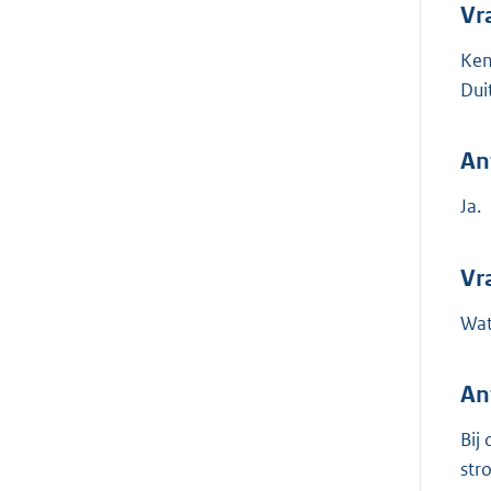
Vr
Ken
Dui
An
Ja.
Vr
Wat
An
Bij
str