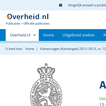
Ter
Mogelijk ervaart u prob
informatie:
U
Publicaties
Officiële publicaties
bent
Primaire
nu
Andere
Overheid.nl
Home
Uitgebreid zoeken
M
hier:
sites
navigatie
binnen
U bent hier:
Home
Kamervragen (Aanhangsel) 2012-2013, nr. 1
A
Dat
13