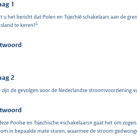
o
aag 1
o
t u het bericht dat Polen en Tsjechië schakelaars aan de g
t
1
tsland te keren?
t
e
:
twoord
4
7
b
aag 2
 zijn de gevolgen voor de Nederlandse stroomvoorziening va
twoord
 deze Poolse en Tsjechische «schakelaars» gaat het om zog
oom in bepaalde mate sturen, waarmee de stroom gedwongen