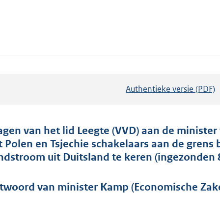
Authentieke versie (PDF)
b
e
s
t
agen van het lid Leegte (VVD) aan de ministe
a
t Polen en Tsjechie schakelaars aan de gren
n
ndstroom uit Duitsland te keren (ingezonden 8
d
s
twoord van minister Kamp (Economische Zaken
g
r