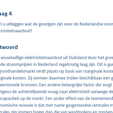
aag 4
t u uitleggen wat de gevolgen zijn voor de Nederlandse eco
ktriciteitsaanbod?
twoord
 wisselvallige elektriciteitsaanbod uit Duitsland door het g
 de stroomprijzen in Nederland regelmatig laag zijn. Dit is gu
groothandelsmarkt vindt plaats op basis van marginale ko
ginale kosten. Zij vormen daarmee indien beschikbaar een go
ventionele bronnen. Een andere belangrijke factor die zorgt
rigens de achterblijvende vraag naar elektriciteit vanwege d
rcapaciteit op de markt. Een ander effect van de toeneme
nomische recessie is dat met name gasgestookte centrales 
trales zijn immers hoger dan die van windmolens en zonnep