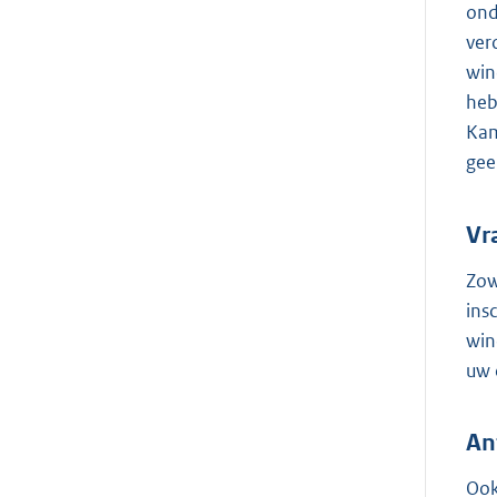
ond
ver
win
heb
Kam
gee
Vr
Zow
ins
win
uw 
An
Ook