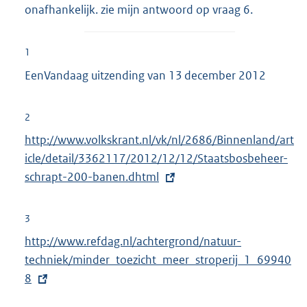
onafhankelijk. zie mijn antwoord op vraag 6.
1
EenVandaag uitzending van 13 december 2012
2
E
http://www.volkskrant.nl/vk/nl/2686/Binnenland/art
x
icle/detail/3362117/2012/12/12/Staatsbosbeheer-
t
schrapt-200-banen.dhtml
e
r
3
n
E
http://www.refdag.nl/achtergrond/natuur-
e
x
techniek/minder_toezicht_meer_stroperij_1_69940
l
t
8
i
e
n