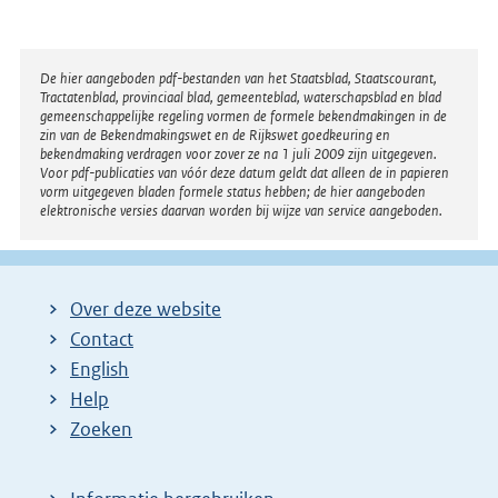
r
k
n
:
e
Disclaimer
De hier aangeboden pdf-bestanden van het Staatsblad, Staatscourant,
Tractatenblad, provinciaal blad, gemeenteblad, waterschapsblad en blad
l
gemeenschappelijke regeling vormen de formele bekendmakingen in de
i
zin van de Bekendmakingswet en de Rijkswet goedkeuring en
bekendmaking verdragen voor zover ze na 1 juli 2009 zijn uitgegeven.
n
Voor pdf-publicaties van vóór deze datum geldt dat alleen de in papieren
k
vorm uitgegeven bladen formele status hebben; de hier aangeboden
elektronische versies daarvan worden bij wijze van service aangeboden.
:
Over deze website
Contact
English
Help
Zoeken