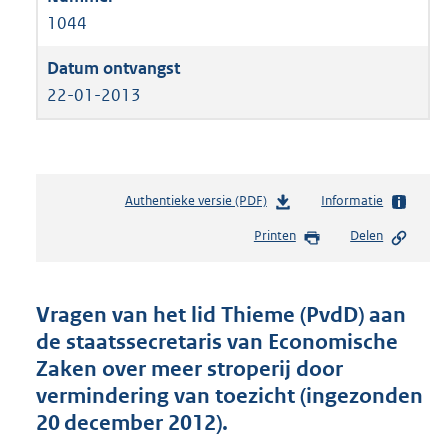
1044
22-01-2013
Authentieke versie (PDF)
b
Informatie
e
Printen
Delen
s
t
a
n
Vragen van het lid Thieme (PvdD) aan
d
de staatssecretaris van Economische
s
Zaken over meer stroperij door
g
r
vermindering van toezicht (ingezonden
o
20 december 2012).
o