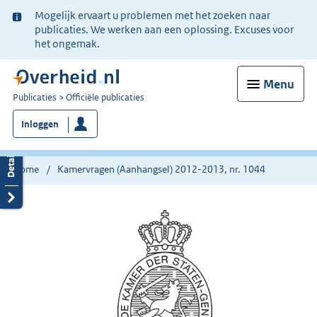
Ter
Mogelijk ervaart u problemen met het zoeken naar
informatie:
publicaties. We werken aan een oplossing. Excuses voor
het ongemak.
Menu
U
Publicaties
Officiële publicaties
bent
Inloggen
nu
hier:
Home
Kamervragen (Aanhangsel) 2012-2013, nr. 1044