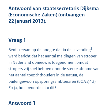
t
t
Antwoord van staatssecretaris Dijksma
e
(Economische Zaken) (ontvangen
:
22 januari 2013).
4
7
K
b
Vraag 1
1
Bent u ervan op de hoogte dat in de uitzending
werd bericht dat het aantal meldingen van stroperij
in Nederland opnieuw is toegenomen, omdat
stropers vrij spel hebben door de sterke afname van
het aantal toezichthouders in de natuur, de
buitengewoon opsporingsambtenaren (BOA’s)? 2)
Zo ja, hoe beoordeelt u dit?
Antwoord 1