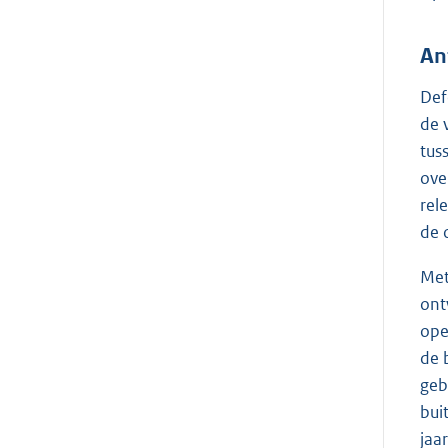
An
Def
de 
tus
ove
rel
de 
Met
ont
ope
de 
geb
bui
jaa