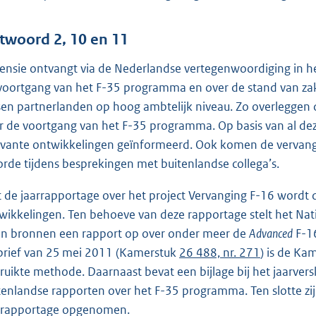
twoord 2, 10 en 11
ensie ontvangt via de Nederlandse vertegenwoordiging in h
voortgang van het F-35 programma en over de stand van zake
sen partnerlanden op hoog ambtelijk niveau. Zo overleggen 
r de voortgang van het F-35 programma. Op basis van al deze
evante ontwikkelingen geïnformeerd. Ook komen de vervang
orde tijdens besprekingen met buitenlandse collega’s.
 de jaarrapportage over het project Vervanging F-16 wordt 
wikkelingen. Ten behoeve van deze rapportage stelt het Nat
n bronnen een rapport op over onder meer de
Advanced
F-16
brief van 25 mei 2011 (Kamerstuk
26 488, nr. 271
) is de K
ruikte methode. Daarnaast bevat een bijlage bij het jaarver
tenlandse rapporten over het F-35 programma. Ten slotte zi
rrapportage opgenomen.