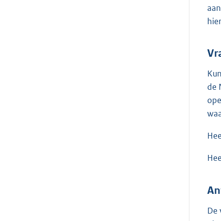
aan
hie
Vr
Kun
de 
ope
waa
Hee
Hee
An
De 