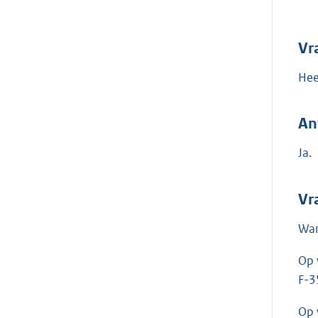
Vr
Hee
An
Ja.
Vr
Wan
Op 
F-3
Op 