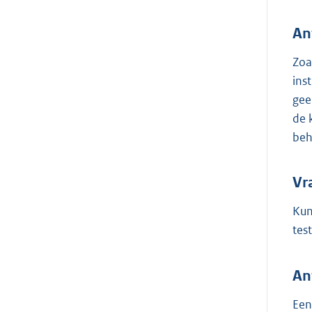
An
Zoa
ins
gee
de 
beh
Vr
Kun
tes
An
Een