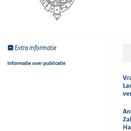
Toon
Extra informatie
meer
van:
Informatie over publicatie
Vr
La
ve
An
Za
Ha