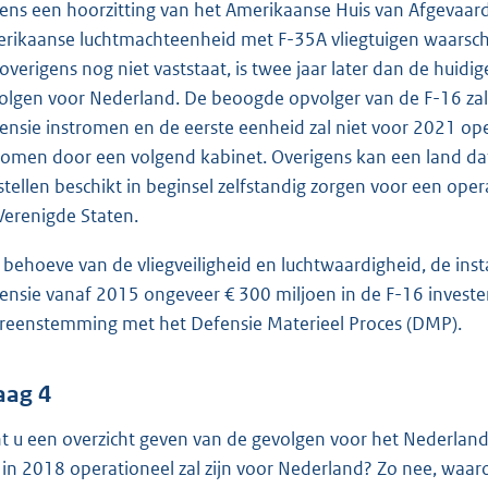
dens een hoorzitting van het Amerikaanse Huis van Afgevaard
rikaanse luchtmachteenheid met F-35A vliegtuigen waarschi
 overigens nog niet vaststaat, is twee jaar later dan de huidi
olgen voor Nederland. De beoogde opvolger van de F-16 zal 
ensie instromen en de eerste eenheid zal niet voor 2021 oper
omen door een volgend kabinet. Overigens kan een land dat
stellen beschikt in beginsel zelfstandig zorgen voor een opera
Verenigde Staten.
 behoeve van de vliegveiligheid en luchtwaardigheid, de in
ensie vanaf 2015 ongeveer € 300 miljoen in de F-16 invest
reenstemming met het Defensie Materieel Proces (DMP).
aag 4
t u een overzicht geven van de gevolgen voor het Nederlandse
 in 2018 operationeel zal zijn voor Nederland? Zo nee, waar