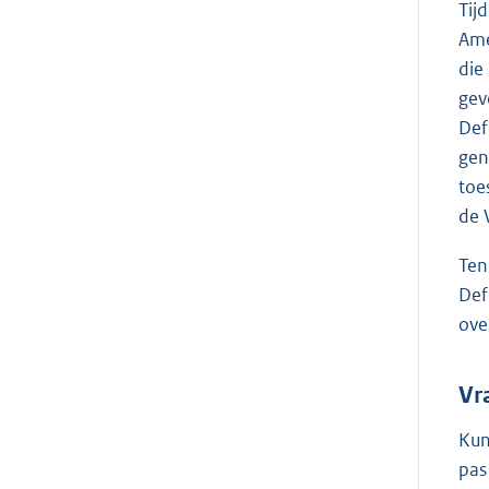
Tij
Ame
die
gev
Def
gen
toe
de 
Ten
Def
ove
Vr
Kun
pas