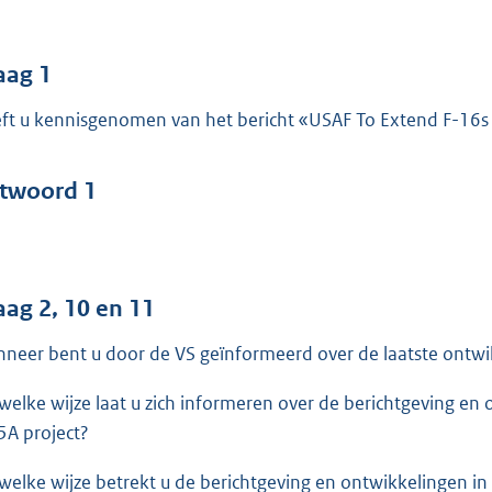
o
o
t
aag 1
t
ft u kennisgenomen van het bericht «USAF To Extend F-16s
e
:
4
twoord 1
9
b
aag 2, 10 en 11
neer bent u door de VS geïnformeerd over de laatste ontwik
welke wijze laat u zich informeren over de berichtgeving en 
5A project?
welke wijze betrekt u de berichtgeving en ontwikkelingen in