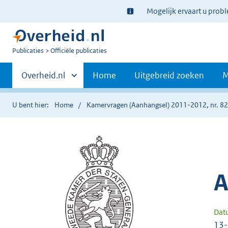
Ter
Mogelijk ervaart u prob
informatie:
U
Publicaties
Officiële publicaties
bent
Primaire
nu
Andere
Overheid.nl
Home
Uitgebreid zoeken
M
hier:
sites
navigatie
binnen
U bent hier:
Home
Kamervragen (Aanhangsel) 2011-2012, nr. 8
A
Dat
13