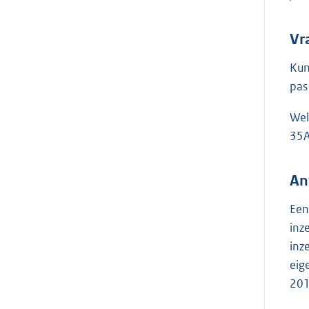
Vr
Kun
pas
Wel
35A
An
Een
inz
inz
eig
201