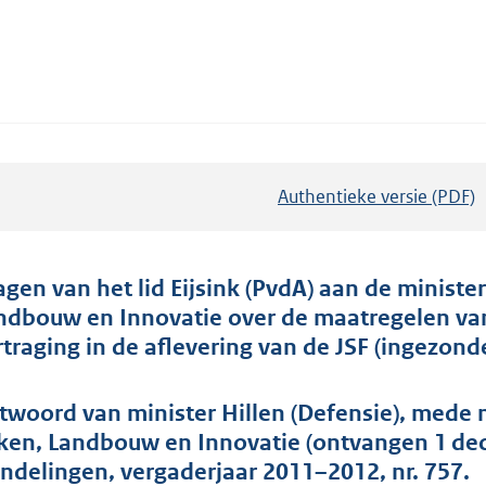
Authentieke versie (PDF)
b
e
s
t
agen van het lid Eijsink (PvdA) aan de minist
a
ndbouw en Innovatie over de maatregelen v
n
rtraging in de aflevering van de JSF (ingezon
d
s
twoord van minister Hillen (Defensie), mede
g
ken, Landbouw en Innovatie (ontvangen 1 de
r
ndelingen, vergaderjaar 2011–2012, nr. 757.