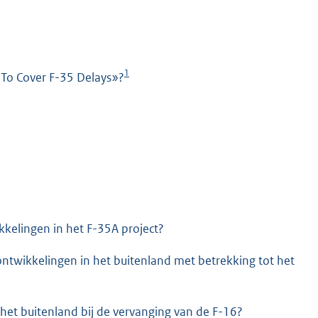
1
 To Cover F-35 Delays»?
K
kelingen in het F-35A project?
ontwikkelingen in het buitenland met betrekking tot het
 het buitenland bij de vervanging van de F-16?