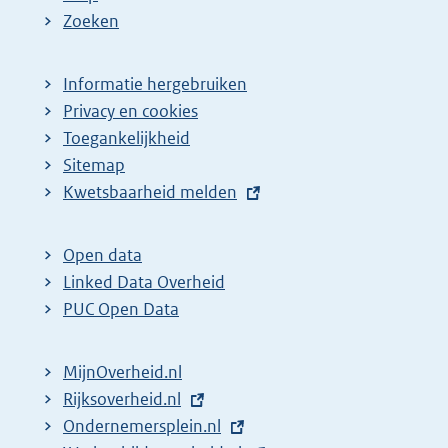
Zoeken
Informatie hergebruiken
Privacy en cookies
Toegankelijkheid
Sitemap
E
Kwetsbaarheid melden
x
t
Open data
e
Linked Data Overheid
r
PUC Open Data
n
e
MijnOverheid.nl
l
E
Rijksoverheid.nl
i
x
E
Ondernemersplein.nl
n