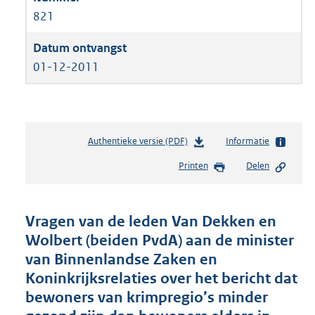
821
01-12-2011
Authentieke versie (PDF)
b
Informatie
e
Printen
Delen
s
t
a
n
Vragen van de leden Van Dekken en
d
Wolbert (beiden PvdA) aan de minister
s
van Binnenlandse Zaken en
g
r
Koninkrijksrelaties over het bericht dat
o
bewoners van krimpregio’s minder
o