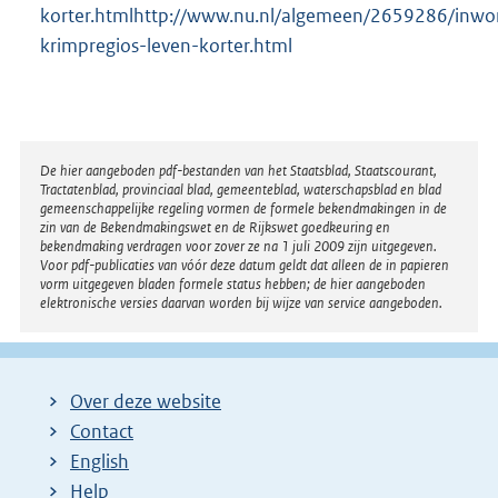
korter.htmlhttp://www.nu.nl/algemeen/2659286/inwo
krimpregios-leven-korter.html
Disclaimer
De hier aangeboden pdf-bestanden van het Staatsblad, Staatscourant,
Tractatenblad, provinciaal blad, gemeenteblad, waterschapsblad en blad
gemeenschappelijke regeling vormen de formele bekendmakingen in de
zin van de Bekendmakingswet en de Rijkswet goedkeuring en
bekendmaking verdragen voor zover ze na 1 juli 2009 zijn uitgegeven.
Voor pdf-publicaties van vóór deze datum geldt dat alleen de in papieren
vorm uitgegeven bladen formele status hebben; de hier aangeboden
elektronische versies daarvan worden bij wijze van service aangeboden.
Over deze website
Contact
English
Help