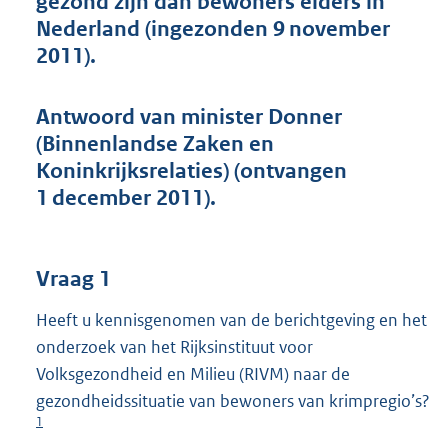
gezond zijn dan bewoners elders in
t
Nederland (ingezonden 9 november
t
e
2011).
:
4
6
Antwoord van minister Donner
K
(Binnenlandse Zaken en
b
Koninkrijksrelaties) (ontvangen
1 december 2011).
Vraag 1
Heeft u kennisgenomen van de berichtgeving en het
onderzoek van het Rijksinstituut voor
Volksgezondheid en Milieu (RIVM) naar de
gezondheidssituatie van bewoners van krimpregio’s?
1