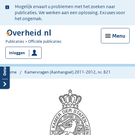
Ter
Mogelijk ervaart u problemen met het zoeken naar
informatie:
publicaties. We werken aan een oplossing. Excuses voor
het ongemak.
Menu
U
Publicaties
Officiële publicaties
bent
Inloggen
nu
hier:
Home
Kamervragen (Aanhangsel) 2011-2012, nr. 821