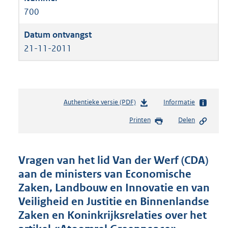
700
21-11-2011
Authentieke versie (PDF)
b
Informatie
e
Printen
Delen
s
t
a
n
Vragen van het lid Van der Werf (CDA)
d
aan de ministers van Economische
s
Zaken, Landbouw en Innovatie en van
g
r
Veiligheid en Justitie en Binnenlandse
o
Zaken en Koninkrijksrelaties over het
o