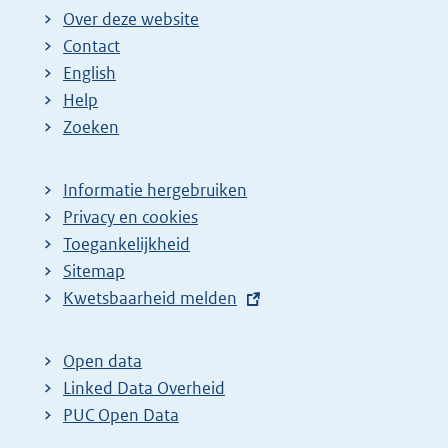
Over deze website
Contact
English
Help
Zoeken
Informatie hergebruiken
Privacy en cookies
Toegankelijkheid
Sitemap
E
Kwetsbaarheid melden
x
t
Open data
e
Linked Data Overheid
r
PUC Open Data
n