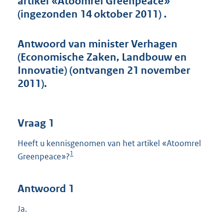
artikel «Atoomrel Greenpeace»
t
(ingezonden 14 oktober 2011) .
t
e
:
Antwoord van minister Verhagen
4
6
(Economische Zaken, Landbouw en
K
Innovatie) (ontvangen 21 november
b
2011).
Vraag 1
Heeft u kennisgenomen van het artikel «Atoomrel
1
Greenpeace»?
Antwoord 1
Ja.