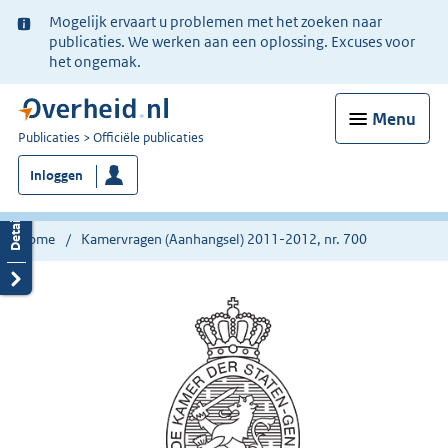
Ter
Mogelijk ervaart u problemen met het zoeken naar
informatie:
publicaties. We werken aan een oplossing. Excuses voor
het ongemak.
Menu
U
Publicaties
Officiële publicaties
bent
Inloggen
nu
hier:
Home
Kamervragen (Aanhangsel) 2011-2012, nr. 700