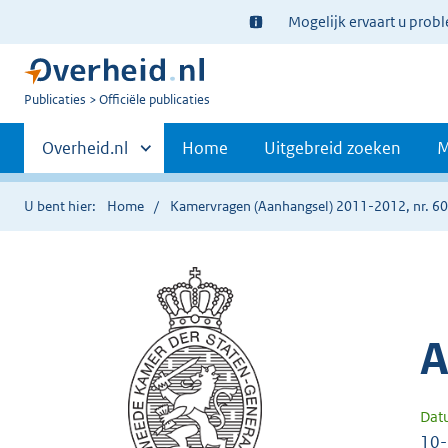
Ter
Mogelijk ervaart u prob
informatie:
U
Publicaties
Officiële publicaties
bent
Primaire
nu
Andere
Overheid.nl
Home
Uitgebreid zoeken
M
hier:
sites
navigatie
binnen
U bent hier:
Home
Kamervragen (Aanhangsel) 2011-2012, nr. 6
A
Dat
10