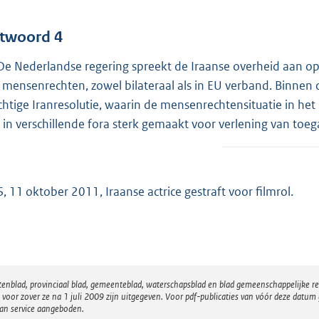
twoord 4
 De Nederlandse regering spreekt de Iraanse overheid aan o
 mensenrechten, zowel bilateraal als in EU verband. Binnen
chtige Iranresolutie, waarin de mensenrechtensituatie in h
h in verschillende fora sterk gemaakt voor verlening van toe
, 11 oktober 2011, Iraanse actrice gestraft voor filmrol.
atenblad, provinciaal blad, gemeenteblad, waterschapsblad en blad gemeenschappelijke 
 zover ze na 1 juli 2009 zijn uitgegeven. Voor pdf-publicaties van vóór deze datum g
van service aangeboden.