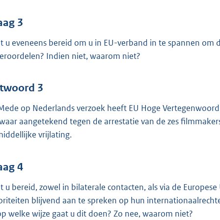
aag 3
t u eveneens bereid om u in EU-verband in te spannen om de
veroordelen? Indien niet, waarom niet?
twoord 3
 Mede op Nederlands verzoek heeft EU Hoge Vertegenwoordi
waar aangetekend tegen de arrestatie van de zes filmmaker
ddellijke vrijlating.
aag 4
t u bereid, zowel in bilaterale contacten, als via de Europe
oriteiten blijvend aan te spreken op hun internationaalrecht
 op welke wijze gaat u dit doen? Zo nee, waarom niet?