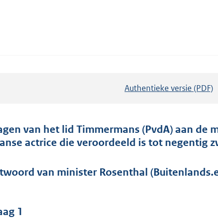
Authentieke versie (PDF)
b
e
s
t
agen van het lid Timmermans (PvdA) aan de m
a
aanse actrice die veroordeeld is tot negentig
n
d
twoord van minister Rosenthal (Buitenlands.
s
g
r
aag 1