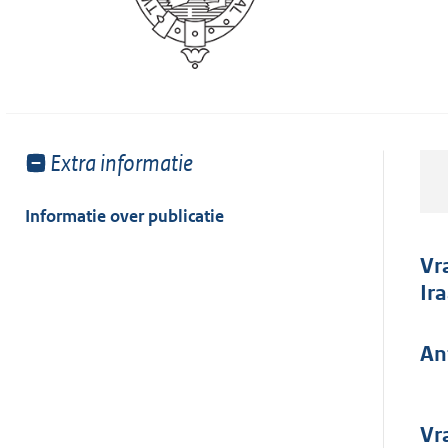
Toon
Extra informatie
meer
van:
Informatie over publicatie
Vr
Ir
An
Vr