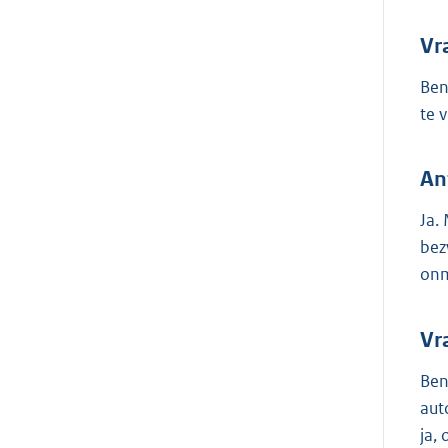
Vr
Ben
te 
An
Ja.
bez
onmi
Vr
Ben
aut
ja,