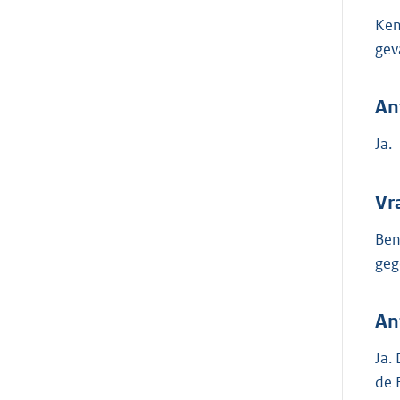
Ken
gev
An
Ja.
Vr
Ben
geg
An
Ja.
de 