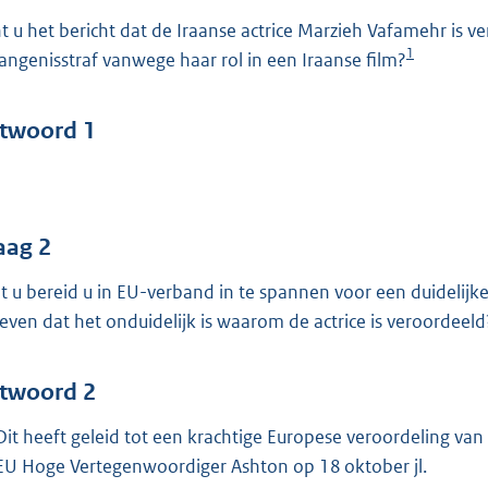
o
t u het bericht dat de Iraanse actrice Marzieh Vafamehr is v
o
1
angenisstraf vanwege haar rol in een Iraanse film?
t
t
e
twoord 1
:
4
1
aag 2
b
t u bereid u in EU-verband in te spannen voor een duidelijke
even dat het onduidelijk is waarom de actrice is veroordeeld
twoord 2
 Dit heeft geleid tot een krachtige Europese veroordeling 
EU Hoge Vertegenwoordiger Ashton op 18 oktober jl.