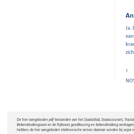
An
Ja.
van
kra
zic
1
NOS
De hier aangeboden pdf-bestanden van het Staatsblad, Staatscourant, Tract
Disclaimer
Bekendmakingswet en de Rijkswet goedkeuring en bekendmaking verdragen voor
hebben; de hier aangeboden elektronische versies daarvan worden bij wijze 