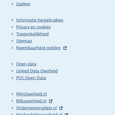
Zoeken
Informatie hergebruiken
Privacy en cookies
Toegankelijkheid
Sitemap
E
Kwetsbaarheid melden
x
t
Open data
e
Linked Data Overheid
r
PUC Open Data
n
e
MijnOverheid.nl
l
E
Rijksoverheid.nl
i
x
E
Ondernemersplein.nl
n
t
x
E
Werkenbijdeoverheid.nl