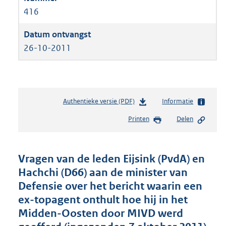
416
26-10-2011
Authentieke versie (PDF)
b
Informatie
e
Printen
Delen
s
t
a
n
Vragen van de leden Eijsink (PvdA) en
d
Hachchi (D66) aan de minister van
s
Defensie over het bericht waarin een
g
r
ex-topagent onthult hoe hij in het
o
Midden-Oosten door MIVD werd
o