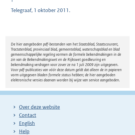
1
Telegraaf, 1 oktober 2011.
Disclaimer
De hier aangeboden pdf-bestanden van het Staatsblad, Staatscourant,
Tractatenblad, provinciaal blad, gemeenteblad, waterschapsblad en blad
gemeenschappelijke regeling vormen de formele bekendmakingen in de
zin van de Bekendmakingswet en de Rijkswet goedkeuring en
bekendmaking verdragen voor zover ze na 1 juli 2009 zijn uitgegeven.
Voor pdf-publicaties van vóór deze datum geldt dat alleen de in papieren
vorm uitgegeven bladen formele status hebben; de hier aangeboden
elektronische versies daarvan worden bij wijze van service aangeboden.
Over deze website
Contact
English
Help