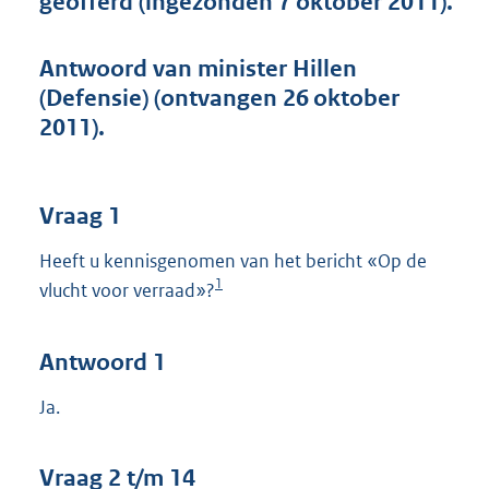
geofferd (ingezonden 7 oktober 2011).
t
t
e
Antwoord van minister Hillen
:
(Defensie) (ontvangen 26 oktober
4
2
2011).
K
b
Vraag 1
Heeft u kennisgenomen van het bericht «Op de
1
vlucht voor verraad»?
Antwoord 1
Ja.
Vraag 2 t/m 14