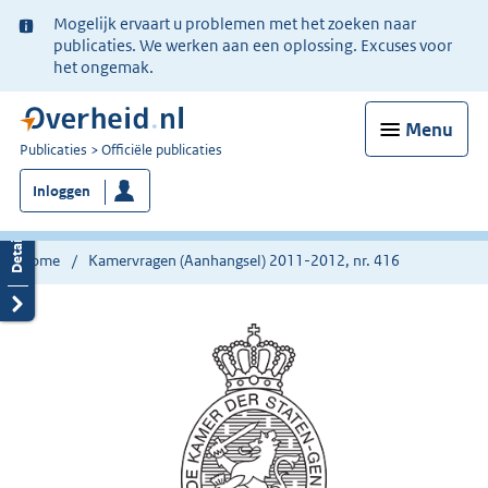
Ter
Mogelijk ervaart u problemen met het zoeken naar
informatie:
publicaties. We werken aan een oplossing. Excuses voor
het ongemak.
Menu
U
Publicaties
Officiële publicaties
bent
Inloggen
nu
hier:
Home
Kamervragen (Aanhangsel) 2011-2012, nr. 416