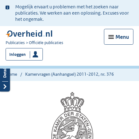
Ter
Mogelijk ervaart u problemen met het zoeken naar
informatie:
publicaties. We werken aan een oplossing. Excuses voor
het ongemak.
Menu
U
Publicaties
Officiële publicaties
bent
Inloggen
nu
hier:
Home
Kamervragen (Aanhangsel) 2011-2012, nr. 376