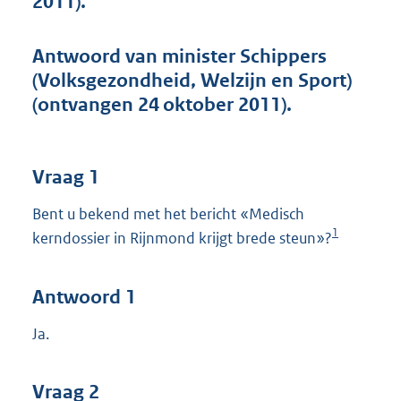
2011).
t
t
e
Antwoord van minister Schippers
:
(Volksgezondheid, Welzijn en Sport)
4
4
(ontvangen 24 oktober 2011).
K
b
Vraag 1
Bent u bekend met het bericht «Medisch
1
kerndossier in Rijnmond krijgt brede steun»?
Antwoord 1
Ja.
Vraag 2