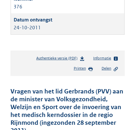
376
24-10-2011
Authentieke versie (PDF)
b
Informatie
e
Printen
Delen
s
t
a
n
Vragen van het lid Gerbrands (PVV) aan
d
de minister van Volksgezondheid,
s
Welzijn en Sport over de invoering van
g
r
het medisch kerndossier in de regio
o
Rijnmond (ingezonden 28 september
o