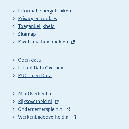
Informatie hergebruiken
Privacy en cookies
Toegankelijkheid
Sitemap
E
Kwetsbaarheid melden
x
t
Open data
e
Linked Data Overheid
r
PUC Open Data
n
e
MijnOverheid.nl
l
E
Rijksoverheid.nl
i
x
E
Ondernemersplein.nl
n
t
x
E
Werkenbijdeoverheid.nl
k
e
t
x
: