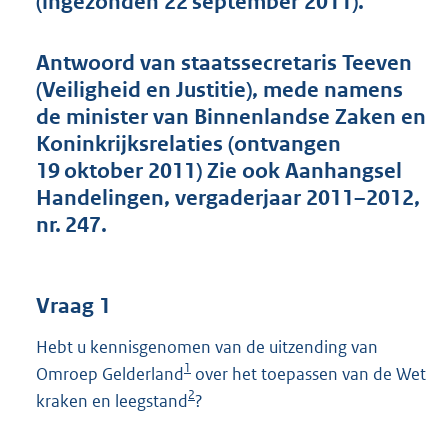
(ingezonden 22 september 2011).
t
t
e
Antwoord van staatssecretaris Teeven
:
(Veiligheid en Justitie), mede namens
4
2
de minister van Binnenlandse Zaken en
K
Koninkrijksrelaties (ontvangen
b
19 oktober 2011) Zie ook Aanhangsel
Handelingen, vergaderjaar 2011–2012,
nr. 247.
Vraag 1
Hebt u kennisgenomen van de uitzending van
1
Omroep Gelderland
over het toepassen van de Wet
2
kraken en leegstand
?