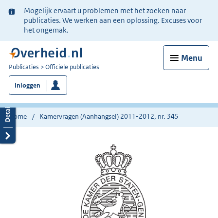
Ter
Mogelijk ervaart u problemen met het zoeken naar
informatie:
publicaties. We werken aan een oplossing. Excuses voor
het ongemak.
Menu
U
Publicaties
Officiële publicaties
bent
Inloggen
nu
hier:
Home
Kamervragen (Aanhangsel) 2011-2012, nr. 345