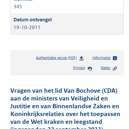
345
19-10-2011
Authentieke versie (PDF)
b
Informatie
e
Printen
Delen
s
t
a
n
Vragen van het lid Van Bochove (CDA)
d
aan de ministers van Veiligheid en
s
Justitie en van Binnenlandse Zaken en
g
r
Koninkrijksrelaties over het toepassen
o
van de Wet kraken en leegstand
o